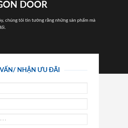
IGON DOOR
háy, chúng tôi tin tưởng rằng những sản phẩm mà
ối.
 VẤN/ NHẬN ƯU ĐÃI