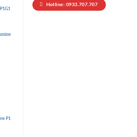
Hotline: 0933.707.707
 P1G1
ne P1