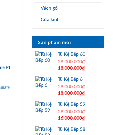
Vách gỗ
Cửa kính
Sản phẩm mới
Tủ Kệ Bếp 60
28.000.000
₫
ne P1
Original
Current
18.000.000
₫
price
price
Tủ Kệ Bếp 6
was:
is:
28.000.000₫.
28.000.000
₫
18.000.000₫.
Original
Current
18.000.000
₫
price
price
Tủ Kệ Bếp 59
was:
is:
28.000.000₫.
28.000.000
₫
18.000.000₫.
Original
Current
16.000.000
₫
price
price
Tủ Kệ Bếp 58
was:
is: