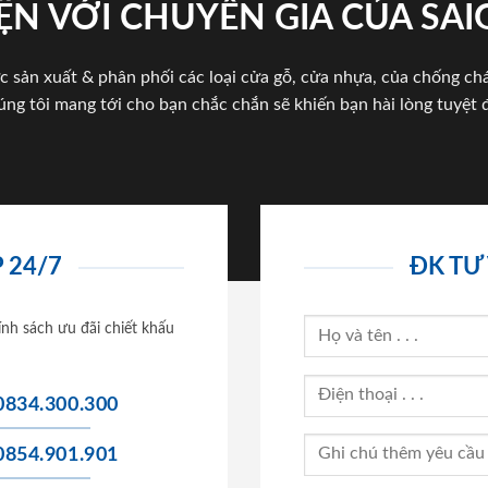
ỆN VỚI CHUYÊN GIA CỦA SA
c sản xuất & phân phối các loại cửa gỗ, cửa nhựa, của chống c
úng tôi mang tới cho bạn chắc chắn sẽ khiến bạn hài lòng tuyệt đ
 24/7
ĐK TƯ
ính sách ưu đãi chiết khấu
0834.300.300
0854.901.901