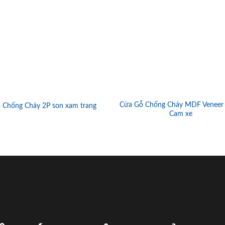
Cửa Gỗ Chống Cháy MDF Veneer
 Chống Cháy 2P son xam trang
Cam xe