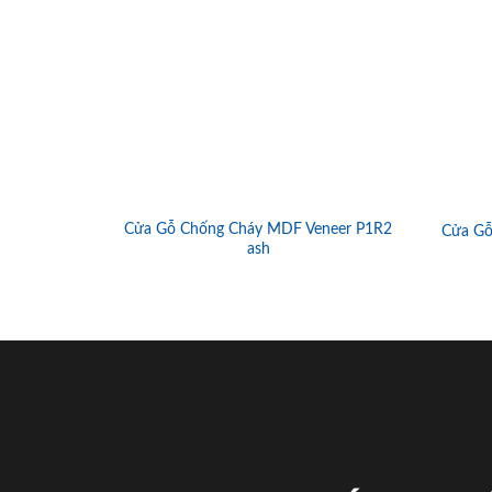
Cửa Gỗ Chống Cháy MDF Veneer P1R2
Cửa Gỗ
ash