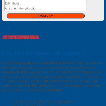
HOẶC
Hotline: 0933.707.707
Cửa Gỗ HDF Veneer 6B sapele 4
Cửa gỗ công nghiệp cao cấp SAIGONDOOR
là thương hiệu sản
phẩm các dòng cửa trong một chuỗi các hệ thống Showroom
SAIGONDOOR
. Chuyên sản xuất và phân phối những dòng cửa
gỗ công nghiệp chất lượng cao, giá thành phù hợp với mọi nhu
cầu khách hàng. Trên hết,
SAIGONDOOR
còn có những chính
sách bán hàng
ƯU ĐÃI
CAO
đi kèm với sự đa dạng về mẫu mã,
loại cửa gỗ và cả phân khúc giá thành.
Hỗ trợ tư vấn về kỹ thuật miễn phí