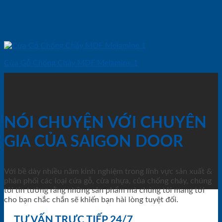
Cửa Gỗ Chống Cháy MDF Melamine 1
NÓI CHUYỆN VỚI CHUYÊN
GIA CỦA SAIGON DOOR
Với bề dày nhiều năm kinh nghiệm trong lĩnh vực sản xuất &
phân phối các loại cửa gỗ, cửa nhựa, của chống cháy, chúng
tôi tin tưởng rằng những sản phẩm mà chúng tôi mang tới
cho bạn chắc chắn sẽ khiến bạn hài lòng tuyệt đối.
TƯ VẤN TRỰC TIẾP 24/7