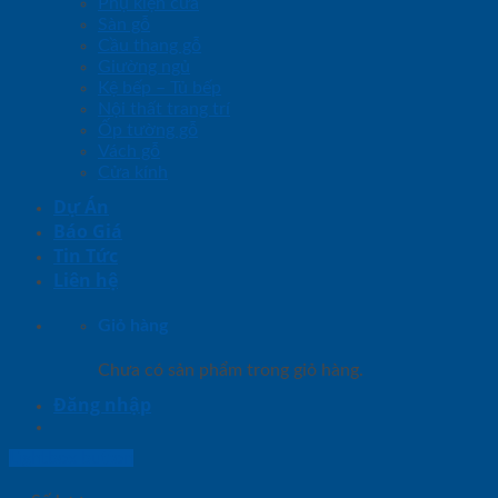
Phụ kiện cửa
Sàn gỗ
Cầu thang gỗ
Giường ngủ
Kệ bếp – Tủ bếp
Nội thất trang trí
Ốp tường gỗ
Vách gỗ
Cửa kính
Dự Án
Báo Giá
Tin Tức
Liên hệ
Giỏ hàng
Chưa có sản phẩm trong giỏ hàng.
Đăng nhập
Lightbox button