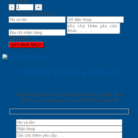
Số lượng:
Thông tin người mua
Tổng tiền:
0
ĐẶT MUA NGAY
YÊU CẦU TƯ VẤN & BÁO GIÁ
Nhập thông tin để gửi yêu cầu tải báo giá đầy đủ &
Chính sách về giá cạnh tranh nhất thị trường!