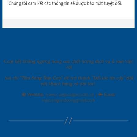
Chúng tôi cam kết các thông tin sẽ được bảo mật tuyệt đối.
Cam kết không ngừng nâng cao chất lượng dịch vụ & làm việc
với
tôn chỉ “Tâm Sáng Tầm Cao” để trở thành “Đối tác tin cậy” đối
với khách hàng và đối tác!.
|
Website:
www.cuagosaigon.com.vn
Email
:
sales.saigondoor@gmail.com