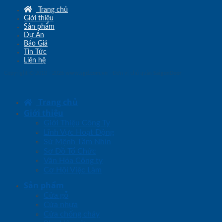
Trang chủ
Giới thiệu
Sản phẩm
Dự Án
Báo Giá
Tin Tức
Liên hệ
Copyright © 2010 - 2026
www.sgd.com.vn
- Đơn vị chủ quản
SaigonDoor
Trang chủ
Giới thiệu
Giới Thiệu Công Ty
Lĩnh Vực Hoạt Động
Sứ Mệnh Tầm Nhìn
Sơ Đồ Tổ Chức
Văn Hóa Công ty
Cơ Hội Việc Làm
Sản phẩm
Cửa gỗ
Cửa nhựa
Cửa chống cháy