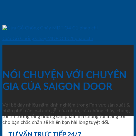
Cửa Gỗ Chống Cháy MDF O4 C1 phao chi
NÓI CHUYỆN VỚI CHUYÊN
GIA CỦA SAIGON DOOR
Với bề dày nhiều năm kinh nghiệm trong lĩnh vực sản xuất &
phân phối các loại cửa gỗ, cửa nhựa, của chống cháy, chúng
tôi tin tưởng rằng những sản phẩm mà chúng tôi mang tới
cho bạn chắc chắn sẽ khiến bạn hài lòng tuyệt đối.
TƯ VẤN TRỰC TIẾP 24/7