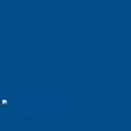
Cửa Gỗ Chống Cháy 2P son xam