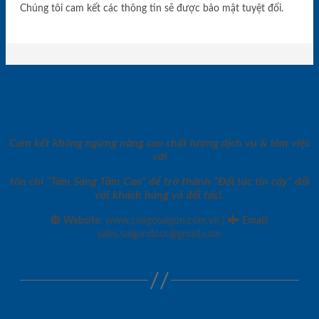
Chúng tôi cam kết các thông tin sẽ được bảo mật tuyệt đối.
Cam kết không ngừng nâng cao chất lượng dịch vụ & làm việc
với
tôn chỉ “Tâm Sáng Tầm Cao” để trở thành “Đối tác tin cậy” đối
với khách hàng và đối tác!.
|
Website:
www.cuagosaigon.com.vn
Email
:
sales.saigondoor@gmail.com