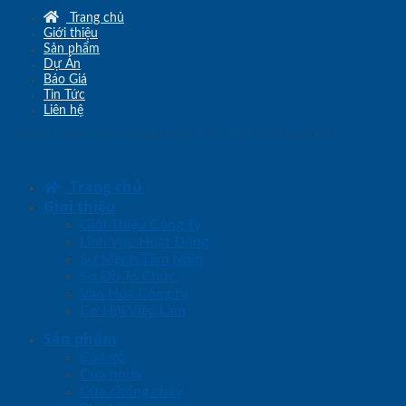
Trang chủ
Giới thiệu
Sản phẩm
Dự Án
Báo Giá
Tin Tức
Liên hệ
Copyright © 2010 - 2026
www.sgd.com.vn
- Đơn vị chủ quản
SaigonDoor
Trang chủ
Giới thiệu
Giới Thiệu Công Ty
Lĩnh Vực Hoạt Động
Sứ Mệnh Tầm Nhìn
Sơ Đồ Tổ Chức
Văn Hóa Công ty
Cơ Hội Việc Làm
Sản phẩm
Cửa gỗ
Cửa nhựa
Cửa chống cháy