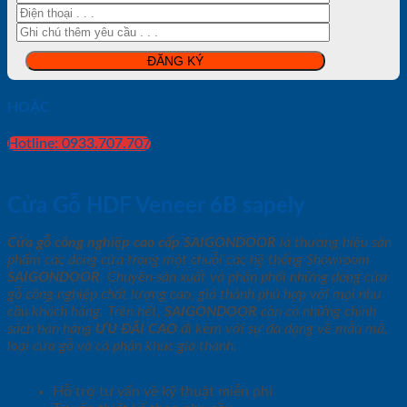
HOẶC
Hotline: 0933.707.707
Cửa Gỗ HDF Veneer 6B sapely
Cửa gỗ công nghiệp cao cấp SAIGONDOOR
là thương hiệu sản
phẩm các dòng cửa trong một chuỗi các hệ thống Showroom
SAIGONDOOR
. Chuyên sản xuất và phân phối những dòng cửa
gỗ công nghiệp chất lượng cao, giá thành phù hợp với mọi nhu
cầu khách hàng. Trên hết,
SAIGONDOOR
còn có những chính
sách bán hàng
ƯU ĐÃI
CAO
đi kèm với sự đa dạng về mẫu mã,
loại cửa gỗ và cả phân khúc giá thành.
Hỗ trợ tư vấn về kỹ thuật miễn phí