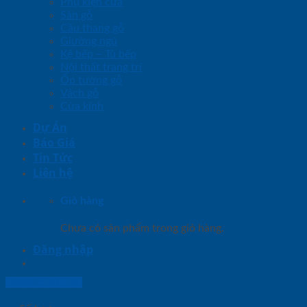
Phụ kiện cửa
Sàn gỗ
Cầu thang gỗ
Giường ngủ
Kệ bếp – Tủ bếp
Nội thất trang trí
Ốp tường gỗ
Vách gỗ
Cửa kính
Dự Án
Báo Giá
Tin Tức
Liên hệ
Giỏ hàng
Chưa có sản phẩm trong giỏ hàng.
Đăng nhập
Lightbox button