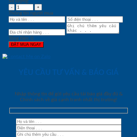
Số lượng:
Thông tin người mua
Tổng tiền:
0
ĐẶT MUA NGAY
YÊU CẦU TƯ VẤN & BÁO GIÁ
Nhập thông tin để gửi yêu cầu tải báo giá đầy đủ &
Chính sách về giá cạnh tranh nhất thị trường!