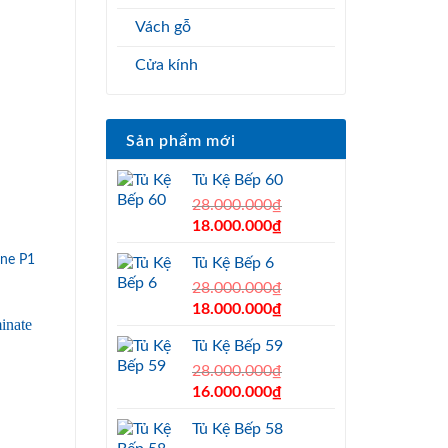
Vách gỗ
Cửa kính
Sản phẩm mới
Tủ Kệ Bếp 60
28.000.000
₫
Original
Current
18.000.000
₫
price
price
ne P1
Tủ Kệ Bếp 6
was:
is:
28.000.000₫.
28.000.000
₫
18.000.000₫.
Original
Current
18.000.000
₫
price
price
Tủ Kệ Bếp 59
was:
is:
28.000.000₫.
28.000.000
₫
18.000.000₫.
Original
Current
16.000.000
₫
price
price
Tủ Kệ Bếp 58
was:
is: