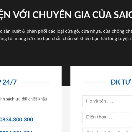
ỆN VỚI CHUYÊN GIA CỦA SA
c sản xuất & phân phối các loại cửa gỗ, cửa nhựa, của chống c
úng tôi mang tới cho bạn chắc chắn sẽ khiến bạn hài lòng tuyệt đ
 24/7
ĐK TƯ
ính sách ưu đãi chiết khấu
0834.300.300