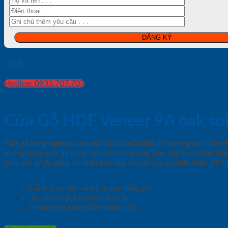
HOẶC
Hotline: 0933.707.707
Cửa Gỗ HDF Veneer 9A oak so
Cửa gỗ công nghiệp cao cấp SAIGONDOOR
là thương hiệu sản 
những dòng cửa gỗ công nghiệp chất lượng cao, giá thành phù hợp
kèm với sự đa dạng về mẫu mã, loại cửa gỗ và cả phân khúc giá t
Hỗ trợ tư vấn về kỹ thuật miễn phí
Tư vấn thiết kế theo nhu cầu
Phân phối sản phẩm toàn quốc