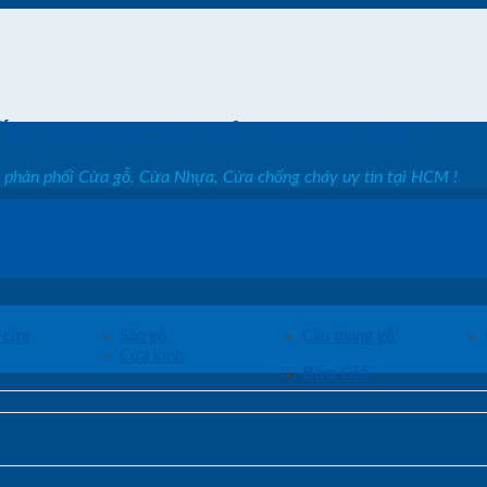
ỐNG SHOWROOM CỬA SAIGON DOOR
, phân phối Cửa gỗ, Cửa Nhựa, Cửa chống cháy uy tín tại HCM !
 cửa
Sàn gỗ
Cầu thang gỗ
Cửa kính
Báo Giá