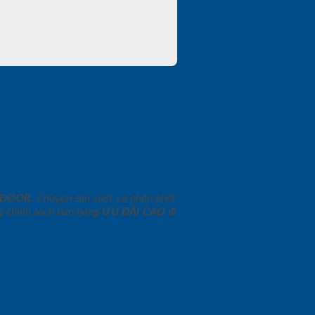
NDOOR
. Chuyên sản xuất và phân phối
 chính sách bán hàng
ƯU ĐÃI
CAO
đi