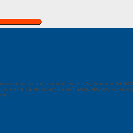
i
phẩm các dòng cửa trong một chuỗi các hệ thống Showroom
SAIGO
 với mọi nhu cầu khách hàng. Trên hết,
SAIGONDOOR
còn có những
hành.