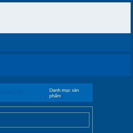
Danh mục sản
Giường ngủ
Dự Án
phẩm