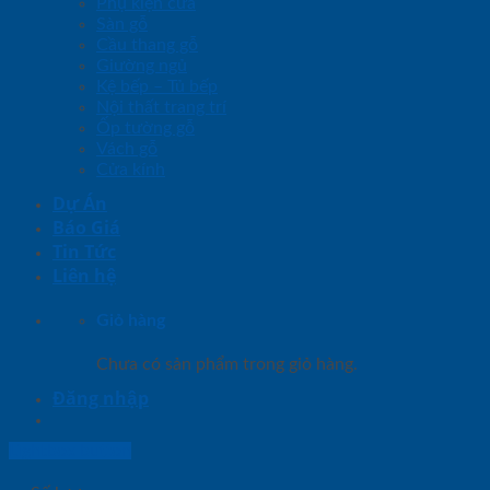
Phụ kiện cửa
Sàn gỗ
Cầu thang gỗ
Giường ngủ
Kệ bếp – Tủ bếp
Nội thất trang trí
Ốp tường gỗ
Vách gỗ
Cửa kính
Dự Án
Báo Giá
Tin Tức
Liên hệ
Giỏ hàng
Chưa có sản phẩm trong giỏ hàng.
Đăng nhập
Lightbox button