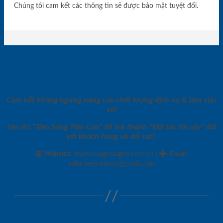
Chúng tôi cam kết các thông tin sẽ được bảo mật tuyệt đối.
Cam kết không ngừng nâng cao chất lượng dịch vụ & làm việc
với
tôn chỉ “Tâm Sáng Tầm Cao” để trở thành “Đối tác tin cậy” đối
với khách hàng và đối tác!.
|
Website:
www.cuagosaigon.com.vn
Email
:
sales.saigondoor@gmail.com