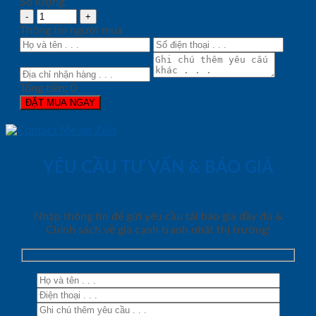
Số lượng:
Thông tin người mua
Tổng tiền:
0
ĐẶT MUA NGAY
YÊU CẦU TƯ VẤN & BÁO GIÁ
Nhập thông tin để gửi yêu cầu tải báo giá đầy đủ &
Chính sách về giá cạnh tranh nhất thị trường!