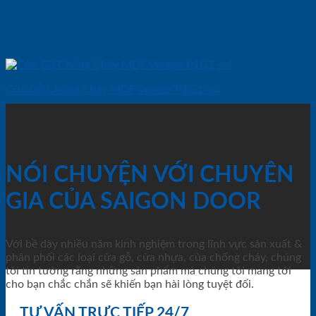
Cửa Gỗ Chống Cháy MDF Veneer P1G1 soi
NÓI CHUYỆN VỚI CHUYÊN
GIA CỦA SAIGON DOOR
Với bề dày nhiều năm kinh nghiệm trong lĩnh vực sản xuất &
phân phối các loại cửa gỗ, cửa nhựa, của chống cháy, chúng
tôi tin tưởng rằng những sản phẩm mà chúng tôi mang tới
cho bạn chắc chắn sẽ khiến bạn hài lòng tuyệt đối.
TƯ VẤN TRỰC TIẾP 24/7