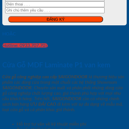
HOẶC
Hotline: 0933.707.707
Cửa Gỗ MDF Laminate P1 van kem
Cửa gỗ công nghiệp cao cấp SAIGONDOOR
là thương hiệu sản
phẩm các dòng cửa trong một chuỗi các hệ thống Showroom
SAIGONDOOR
. Chuyên sản xuất và phân phối những dòng cửa
gỗ công nghiệp chất lượng cao, giá thành phù hợp với mọi nhu
cầu khách hàng. Trên hết,
SAIGONDOOR
còn có những chính
sách bán hàng
ƯU ĐÃI
CAO
đi kèm với sự đa dạng về mẫu mã,
loại cửa gỗ và cả phân khúc giá thành.
Hỗ trợ tư vấn về kỹ thuật miễn phí