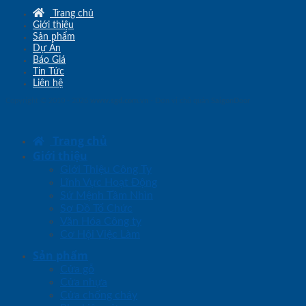
Trang chủ
Giới thiệu
Sản phẩm
Dự Án
Báo Giá
Tin Tức
Liên hệ
Copyright © 2010 - 2026
www.sgd.com.vn
- Đơn vị chủ quản
SaigonDoor
Trang chủ
Giới thiệu
Giới Thiệu Công Ty
Lĩnh Vực Hoạt Động
Sứ Mệnh Tầm Nhìn
Sơ Đồ Tổ Chức
Văn Hóa Công ty
Cơ Hội Việc Làm
Sản phẩm
Cửa gỗ
Cửa nhựa
Cửa chống cháy