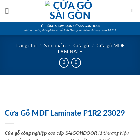
Skip
to
content
HỆ THỐNG SHOWROOM CỬA SAIGON DOOR
Nhà sản xuất, phân phối Cửa gỗ, Cửa Nhựa, Cửa chống cháy uy tín tại HCM !
Trang chủ
/
Sản phẩm
/
Cửa gỗ
/
Cửa gỗ MDF
LAMINATE
Cửa Gỗ MDF Laminate P1R2 23029
Cửa gỗ công nghiệp cao cấp SAIGONDOOR
là thương hiệu