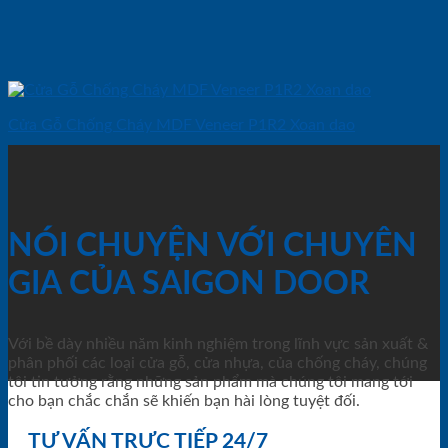
Cửa Gỗ Chống Cháy MDF Veneer P1R2 Xoan dao
NÓI CHUYỆN VỚI CHUYÊN
GIA CỦA SAIGON DOOR
Với bề dày nhiều năm kinh nghiệm trong lĩnh vực sản xuất &
phân phối các loại cửa gỗ, cửa nhựa, của chống cháy, chúng
tôi tin tưởng rằng những sản phẩm mà chúng tôi mang tới
cho bạn chắc chắn sẽ khiến bạn hài lòng tuyệt đối.
TƯ VẤN TRỰC TIẾP 24/7