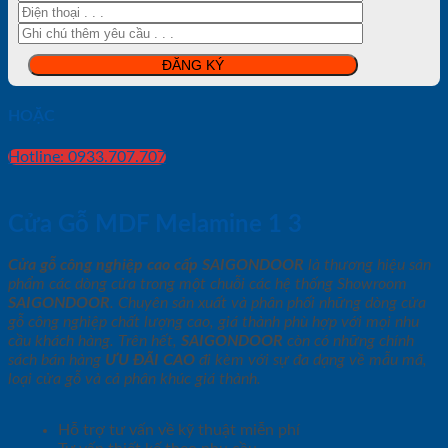
HOẶC
Hotline: 0933.707.707
Cửa Gỗ MDF Melamine 1 3
Cửa gỗ công nghiệp cao cấp SAIGONDOOR
là thương hiệu sản
phẩm các dòng cửa trong một chuỗi các hệ thống Showroom
SAIGONDOOR
. Chuyên sản xuất và phân phối những dòng cửa
gỗ công nghiệp chất lượng cao, giá thành phù hợp với mọi nhu
cầu khách hàng. Trên hết,
SAIGONDOOR
còn có những chính
sách bán hàng
ƯU ĐÃI
CAO
đi kèm với sự đa dạng về mẫu mã,
loại cửa gỗ và cả phân khúc giá thành.
Hỗ trợ tư vấn về kỹ thuật miễn phí