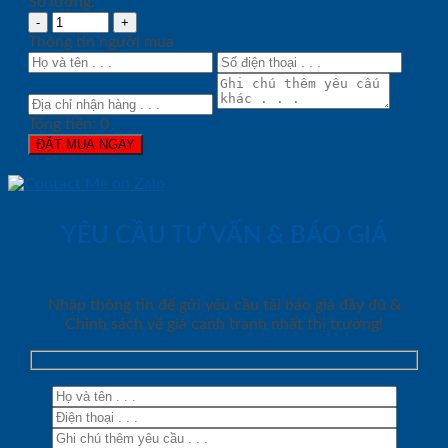
Số lượng:
Thông tin người mua
Tổng tiền:
0
ĐẶT MUA NGAY
YÊU CẦU TƯ VẤN & BÁO GIÁ
Nhập thông tin để gửi yêu cầu tải báo giá đầy đủ &
Chính sách về giá cạnh tranh nhất thị trường!