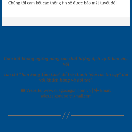
Chúng tôi cam kết các thông tin sẽ được bảo mật tuyệt đối.
Cam kết không ngừng nâng cao chất lượng dịch vụ & làm việc
với
tôn chỉ “Tâm Sáng Tầm Cao” để trở thành “Đối tác tin cậy” đối
với khách hàng và đối tác!.
|
Website:
www.cuagosaigon.com.vn
Email
:
sales.saigondoor@gmail.com