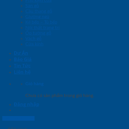
Phụ kiện cửa
Sàn gỗ
Cầu thang gỗ
Giường ngủ
Kệ bếp – Tủ bếp
Nội thất trang trí
Ốp tường gỗ
Vách gỗ
Cửa kính
Dự Án
Báo Giá
Tin Tức
Liên hệ
Giỏ hàng
Chưa có sản phẩm trong giỏ hàng.
Đăng nhập
Lightbox button