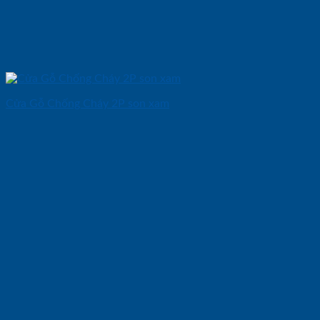
Cửa Gỗ Chống Cháy 2P son xam