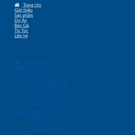
Trang chủ
Giới thiệu
Sản phẩm
Dự Án
Báo Giá
Tin Tức
Liên hệ
Copyright © 2010 - 2026
www.sgd.com.vn
- Đơn vị chủ quản
SaigonDoor
Trang chủ
Giới thiệu
Giới Thiệu Công Ty
Lĩnh Vực Hoạt Động
Sứ Mệnh Tầm Nhìn
Sơ Đồ Tổ Chức
Văn Hóa Công ty
Cơ Hội Việc Làm
Sản phẩm
Cửa gỗ
Cửa nhựa
Cửa chống cháy