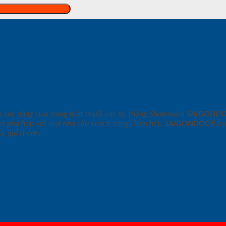
m các dòng cửa trong một chuỗi các hệ thống Showroom
SAIGOND
và phù hợp với mọi nhu cầu khách hàng. Trên hết,
SAIGONDOOR
cò
c giá thành.