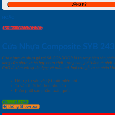
HOẶC
Hotline: 0933.707.707
Cửa Nhựa Composite SYB 243
Cửa nhựa và nhựa gỗ tại SAIGONDOOR
là thương hiệu sản phẩ
dòng cửa nhựa và hỗ hợp nhựa chất lượng cao, giá thành rẻ nhất 
CAO
đi kèm với sự đa dạng về mẫu mã, loại cửa gỗ và cả phân khú
Hỗ trợ tư vấn về kỹ thuật miễn phí
Tư vấn thiết kế theo nhu cầu
Phân phối sản phẩm toàn quốc
Yêu cầu tư vấn
Hệ thống Showroom