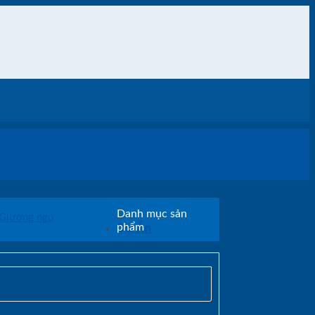
Danh mục sản
Giường ngủ
Dự Án
phẩm