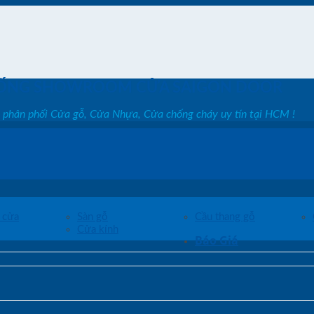
ỐNG SHOWROOM CỬA SAIGON DOOR
, phân phối Cửa gỗ, Cửa Nhựa, Cửa chống cháy uy tín tại HCM !
 cửa
Sàn gỗ
Cầu thang gỗ
Cửa kính
Báo Giá