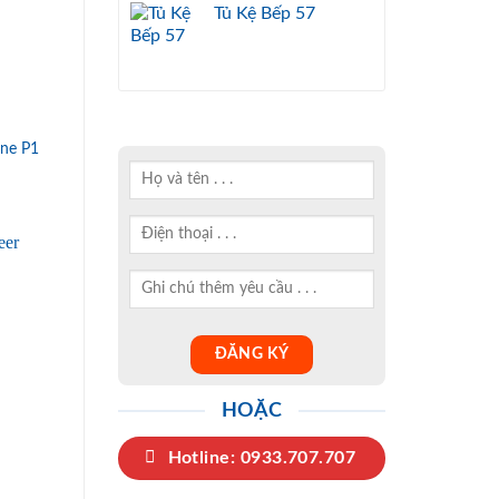
Tủ Kệ Bếp 57
was:
is:
28.000.000₫.
16.000.000₫.
ne P1
HOẶC
Hotline: 0933.707.707