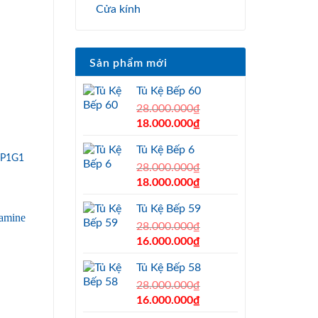
Cửa kính
Sản phẩm mới
Tủ Kệ Bếp 60
28.000.000
₫
Original
Current
18.000.000
₫
price
price
Tủ Kệ Bếp 6
was:
is:
 P1G1
28.000.000₫.
28.000.000
₫
18.000.000₫.
Original
Current
18.000.000
₫
price
price
Tủ Kệ Bếp 59
was:
is:
28.000.000₫.
28.000.000
₫
18.000.000₫.
Original
Current
16.000.000
₫
price
price
Tủ Kệ Bếp 58
was:
is:
28.000.000₫.
28.000.000
₫
16.000.000₫.
Original
Current
16.000.000
₫
price
price