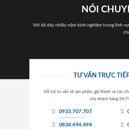
NÓI CHUY
Với bề dày nhiều năm kinh nghiệm trong lĩnh vự
ch
TƯ VẤN TRỰC TIẾP
Hỗ trợ tư vấn về sản phẩm, giá thành và các ch
cho khách hàng 24/7!
0933.707.707
0834.494.494