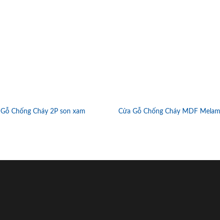
 Gỗ Chống Cháy 2P son xam
Cửa Gỗ Chống Cháy MDF Melam