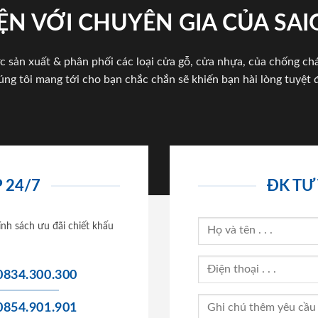
ỆN VỚI CHUYÊN GIA CỦA SA
c sản xuất & phân phối các loại cửa gỗ, cửa nhựa, của chống c
úng tôi mang tới cho bạn chắc chắn sẽ khiến bạn hài lòng tuyệt đ
 24/7
ĐK TƯ
ính sách ưu đãi chiết khấu
0834.300.300
0854.901.901