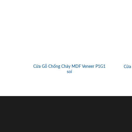
Cửa Gỗ Chống Cháy MDF Veneer P1G1
Cửa
soi