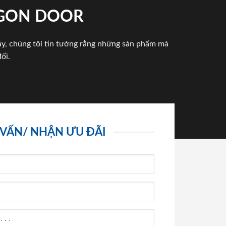
IGON DOOR
háy, chúng tôi tin tưởng rằng những sản phẩm mà
ối.
 VẤN/ NHẬN ƯU ĐÃI