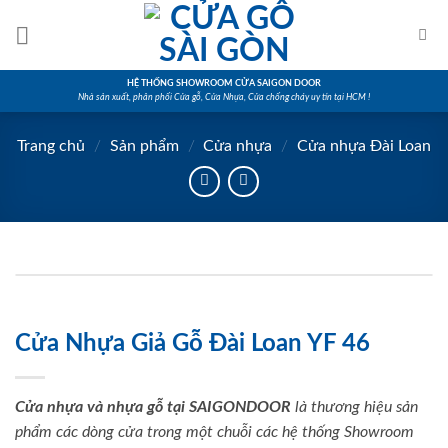
Skip
to
content
HỆ THỐNG SHOWROOM CỬA SAIGON DOOR
Nhà sản xuất, phân phối Cửa gỗ, Cửa Nhựa, Cửa chống cháy uy tín tại HCM !
Trang chủ
/
Sản phẩm
/
Cửa nhựa
/
Cửa nhựa Đài Loan
Cửa Nhựa Giả Gỗ Đài Loan YF 46
Cửa nhựa và nhựa gỗ tại SAIGONDOOR
là thương hiệu sản
phẩm các dòng cửa trong một chuỗi các hệ thống Showroom