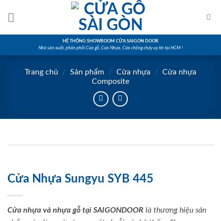
Skip
to
content
HỆ THỐNG SHOWROOM CỬA SAIGON DOOR
Nhà sản xuất, phân phối Cửa gỗ, Cửa Nhựa, Cửa chống cháy uy tín tại HCM !
Trang chủ
/
Sản phẩm
/
Cửa nhựa
/
Cửa nhựa
Composite
Cửa Nhựa Sungyu SYB 445
Cửa nhựa và nhựa gỗ tại SAIGONDOOR
là thương hiệu sản