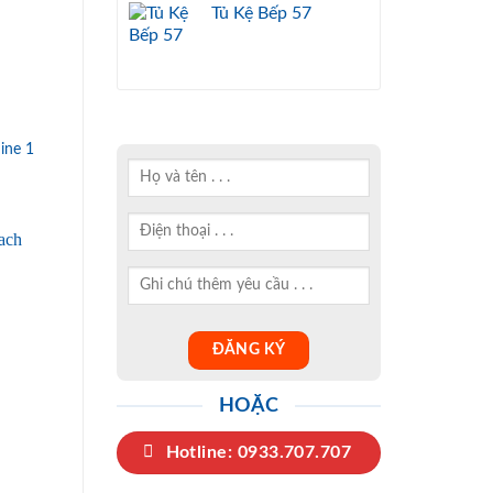
Tủ Kệ Bếp 57
was:
is:
28.000.000₫.
16.000.000₫.
ine 1
HOẶC
Hotline: 0933.707.707