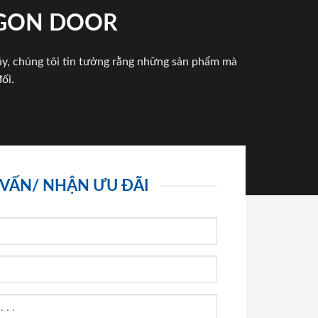
IGON DOOR
háy, chúng tôi tin tưởng rằng những sản phẩm mà
ối.
 VẤN/ NHẬN ƯU ĐÃI