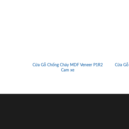
Cửa Gỗ Chống Cháy MDF Veneer P1R2
Cửa Gỗ
Cam xe