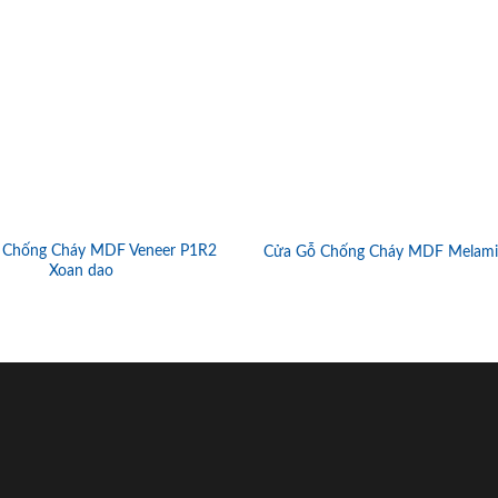
 Chống Cháy MDF Veneer P1R2
Cửa Gỗ Chống Cháy MDF Melami
Xoan dao