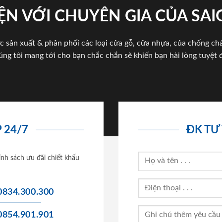
ỆN VỚI CHUYÊN GIA CỦA SA
c sản xuất & phân phối các loại cửa gỗ, cửa nhựa, của chống c
úng tôi mang tới cho bạn chắc chắn sẽ khiến bạn hài lòng tuyệt đ
 24/7
ĐK TƯ
ính sách ưu đãi chiết khấu
0834.300.300
0854.901.901