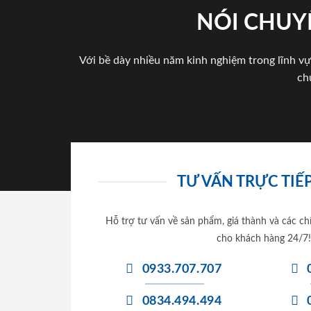
NÓI CHUY
Với bề dày nhiều năm kinh nghiệm trong lĩnh vự
ch
TƯ VẤN TRỰC TIẾP
Hỗ trợ tư vấn về sản phẩm, giá thành và các ch
cho khách hàng 24/7!
0933.707.707
0834.494.494