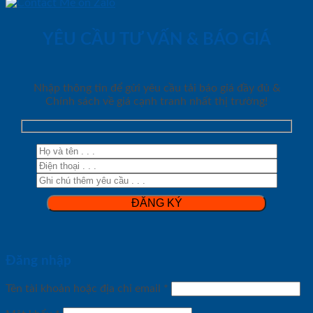
YÊU CẦU TƯ VẤN & BÁO GIÁ
Nhập thông tin để gửi yêu cầu tải báo giá đầy đủ &
Chính sách về giá cạnh tranh nhất thị trường!
Đăng nhập
Tên tài khoản hoặc địa chỉ email
*