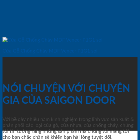
Cửa Gỗ Chống Cháy MDF Veneer P1G1 soi
NÓI CHUYỆN VỚI CHUYÊN
GIA CỦA SAIGON DOOR
Với bề dày nhiều năm kinh nghiệm trong lĩnh vực sản xuất &
phân phối các loại cửa gỗ, cửa nhựa, của chống cháy, chúng
tôi tin tưởng rằng những sản phẩm mà chúng tôi mang tới
cho bạn chắc chắn sẽ khiến bạn hài lòng tuyệt đối.