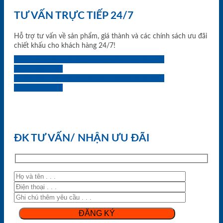
TƯ VẤN TRỰC TIẾP 24/7
Hỗ trợ tư vấn về sản phẩm, giá thành và các chính sách ưu đãi
chiết khấu cho khách hàng 24/7!
0933.707.707
0834.494.494
0855.400.400
0824.400.400
0834.300.300
0854.901.901
0899.400.400
0818.400.400
ĐK TƯ VẤN/ NHẬN ƯU ĐÃI