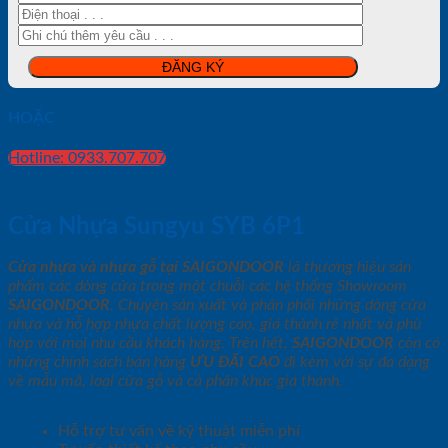
HOẶC
Hotline: 0933.707.707
Cửa Nhựa Sungyu SYB 6P1
Cửa nhựa và nhựa gỗ tại SAIGONDOOR
là thương hiệu sản
phẩm các dòng cửa trong một chuỗi các hệ thống Showroom
SAIGONDOOR
. Chuyên sản xuất và phân phối những dòng cửa
nhựa và hỗ hợp nhựa chất lượng cao, giá thành rẻ nhất và phù
hợp với mọi nhu cầu khách hàng. Trên hết,
SAIGONDOOR
còn có
những chính sách bán hàng
ƯU ĐÃI
CAO
đi kèm với sự đa dạng
về mẫu mã, loại cửa gỗ và cả phân khúc giá thành.
Hỗ trợ tư vấn về kỹ thuật miễn phí