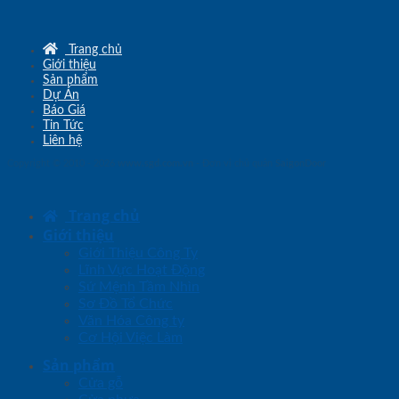
Trang chủ
Giới thiệu
Sản phẩm
Dự Án
Báo Giá
Tin Tức
Liên hệ
Copyright © 2010 - 2026
www.sgd.com.vn
- Đơn vị chủ quản
SaigonDoor
Trang chủ
Giới thiệu
Giới Thiệu Công Ty
Lĩnh Vực Hoạt Động
Sứ Mệnh Tầm Nhìn
Sơ Đồ Tổ Chức
Văn Hóa Công ty
Cơ Hội Việc Làm
Sản phẩm
Cửa gỗ