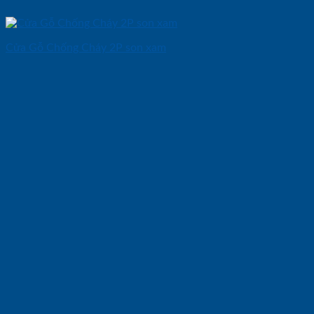
Cửa Gỗ Chống Cháy 2P son xam