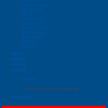
Cửa nhựa
Cửa chống cháy
Phụ kiện cửa
Sàn gỗ
Cầu thang gỗ
Giường ngủ
Kệ bếp – Tủ bếp
Nội thất trang trí
Ốp tường gỗ
Vách gỗ
Cửa kính
Dự Án
Báo Giá
Tin Tức
Liên hệ
Giỏ hàng
Chưa có sản phẩm trong giỏ hàng.
Đăng nhập