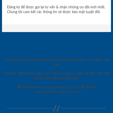
Đăng ký để được gọi lại tư vấn & nhận những ưu đãi mới nhất.
Chúng tôi cam kết các thông tin sẽ được bảo mật tuyệt đối.
Cam kết không ngừng nâng cao chất lượng dịch vụ & làm việc
với
tôn chỉ “Tâm Sáng Tầm Cao” để trở thành “Đối tác tin cậy” đối
với khách hàng và đối tác!.
|
Website:
www.cuagosaigon.com.vn
Email
:
sales.saigondoor@gmail.com