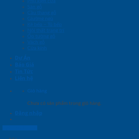
Phụ kiện cửa
Sàn gỗ
Cầu thang gỗ
Giường ngủ
Kệ bếp – Tủ bếp
Nội thất trang trí
Ốp tường gỗ
Vách gỗ
Cửa kính
Dự Án
Báo Giá
Tin Tức
Liên hệ
Giỏ hàng
Chưa có sản phẩm trong giỏ hàng.
Đăng nhập
Lightbox button