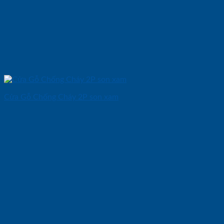
Cửa Gỗ Chống Cháy 2P son xam