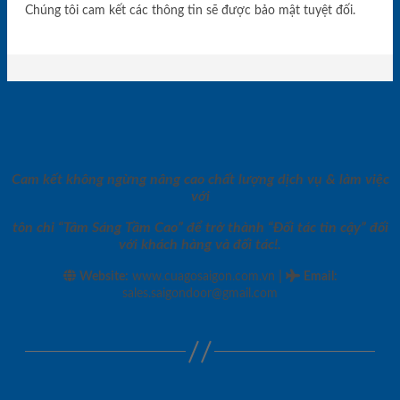
Chúng tôi cam kết các thông tin sẽ được bảo mật tuyệt đối.
Cam kết không ngừng nâng cao chất lượng dịch vụ & làm việc
với
tôn chỉ “Tâm Sáng Tầm Cao” để trở thành “Đối tác tin cậy” đối
với khách hàng và đối tác!.
|
Website:
www.cuagosaigon.com.vn
Email
:
sales.saigondoor@gmail.com