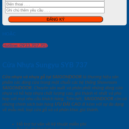
HOẶC
Hotline: 0933.707.707
Cửa Nhựa Sungyu SYB 737
Cửa nhựa và nhựa gỗ tại SAIGONDOOR
là thương hiệu sản
phẩm các dòng cửa trong một chuỗi các hệ thống Showroom
SAIGONDOOR
. Chuyên sản xuất và phân phối những dòng cửa
nhựa và hỗ hợp nhựa chất lượng cao, giá thành rẻ nhất và phù
hợp với mọi nhu cầu khách hàng. Trên hết,
SAIGONDOOR
còn có
những chính sách bán hàng
ƯU ĐÃI
CAO
đi kèm với sự đa dạng
về mẫu mã, loại cửa gỗ và cả phân khúc giá thành.
Hỗ trợ tư vấn về kỹ thuật miễn phí