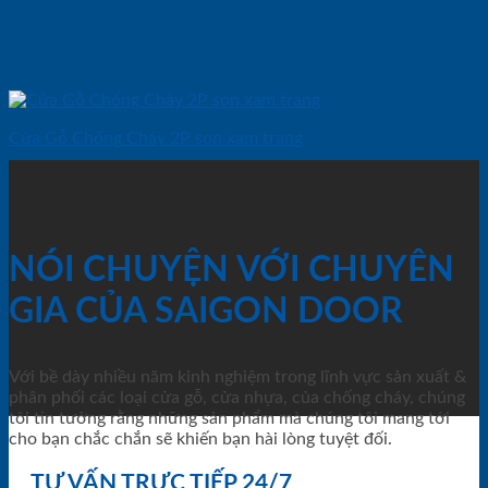
Cửa Gỗ Chống Cháy 2P son xam trang
NÓI CHUYỆN VỚI CHUYÊN
GIA CỦA SAIGON DOOR
Với bề dày nhiều năm kinh nghiệm trong lĩnh vực sản xuất &
phân phối các loại cửa gỗ, cửa nhựa, của chống cháy, chúng
tôi tin tưởng rằng những sản phẩm mà chúng tôi mang tới
cho bạn chắc chắn sẽ khiến bạn hài lòng tuyệt đối.
TƯ VẤN TRỰC TIẾP 24/7