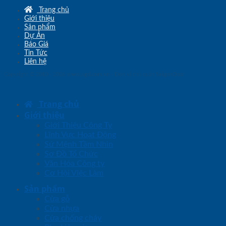
Trang chủ
Giới thiệu
Sản phẩm
Dự Án
Báo Giá
Tin Tức
Liên hệ
Copyright © 2010 - 2026
www.sgd.com.vn
- Đơn vị chủ quản
SaigonDoor
Trang chủ
Giới thiệu
Giới Thiệu Công Ty
Lĩnh Vực Hoạt Động
Sứ Mệnh Tầm Nhìn
Sơ Đồ Tổ Chức
Văn Hóa Công ty
Cơ Hội Việc Làm
Sản phẩm
Cửa gỗ
Cửa nhựa
Cửa chống cháy