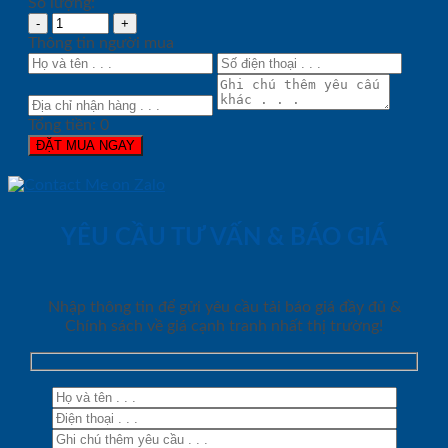
Số lượng:
Thông tin người mua
Tổng tiền:
0
ĐẶT MUA NGAY
YÊU CẦU TƯ VẤN & BÁO GIÁ
Nhập thông tin để gửi yêu cầu tải báo giá đầy đủ &
Chính sách về giá cạnh tranh nhất thị trường!