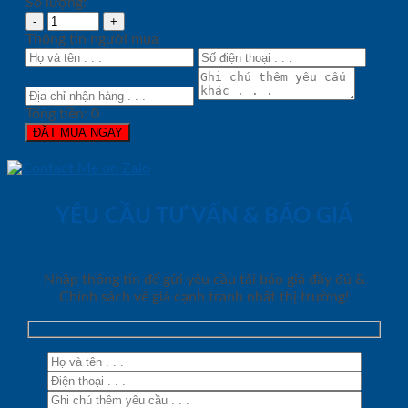
Số lượng:
Thông tin người mua
Tổng tiền:
0
ĐẶT MUA NGAY
YÊU CẦU TƯ VẤN & BÁO GIÁ
Nhập thông tin để gửi yêu cầu tải báo giá đầy đủ &
Chính sách về giá cạnh tranh nhất thị trường!