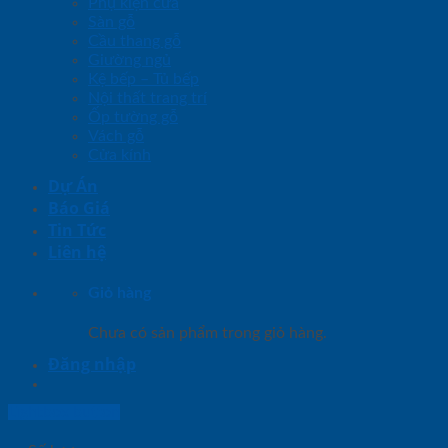
Phụ kiện cửa
Sàn gỗ
Cầu thang gỗ
Giường ngủ
Kệ bếp – Tủ bếp
Nội thất trang trí
Ốp tường gỗ
Vách gỗ
Cửa kính
Dự Án
Báo Giá
Tin Tức
Liên hệ
Giỏ hàng
Chưa có sản phẩm trong giỏ hàng.
Đăng nhập
Lightbox button