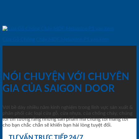
Cửa Gỗ Chống Cháy MDF Melamine P1 van kem
NÓI CHUYỆN VỚI CHUYÊN
GIA CỦA SAIGON DOOR
Với bề dày nhiều năm kinh nghiệm trong lĩnh vực sản xuất &
phân phối các loại cửa gỗ, cửa nhựa, của chống cháy, chúng
tôi tin tưởng rằng những sản phẩm mà chúng tôi mang tới
cho bạn chắc chắn sẽ khiến bạn hài lòng tuyệt đối.
TƯ VẤN TRỰC TIẾP 24/7