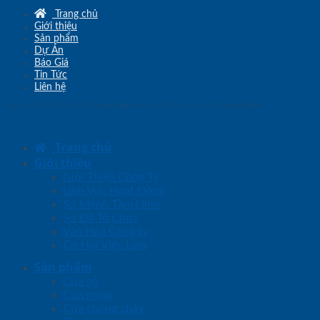
Trang chủ
Giới thiệu
Sản phẩm
Dự Án
Báo Giá
Tin Tức
Liên hệ
Copyright © 2010 - 2026
www.sgd.com.vn
- Đơn vị chủ quản
SaigonDoor
Trang chủ
Giới thiệu
Giới Thiệu Công Ty
Lĩnh Vực Hoạt Động
Sứ Mệnh Tầm Nhìn
Sơ Đồ Tổ Chức
Văn Hóa Công ty
Cơ Hội Việc Làm
Sản phẩm
Cửa gỗ
Cửa nhựa
Cửa chống cháy