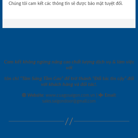
Chúng tôi cam kết các thông tin sẽ được bảo mật tuyệt đối.
Cam kết không ngừng nâng cao chất lượng dịch vụ & làm việc
với
tôn chỉ “Tâm Sáng Tầm Cao” để trở thành “Đối tác tin cậy” đối
với khách hàng và đối tác!.
|
Website:
www.cuagosaigon.com.vn
Email
:
sales.saigondoor@gmail.com