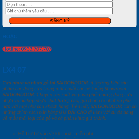
HOẶC
Hotline: 0933.707.707
LX4 07
Cửa nhựa và nhựa gỗ tại SAIGONDOOR
là thương hiệu sản
phẩm các dòng cửa trong một chuỗi các hệ thống Showroom
SAIGONDOOR
. Chuyên sản xuất và phân phối những dòng cửa
nhựa và hỗ hợp nhựa chất lượng cao, giá thành rẻ nhất và phù
hợp với mọi nhu cầu khách hàng. Trên hết,
SAIGONDOOR
còn có
những chính sách bán hàng
ƯU ĐÃI
CAO
đi kèm với sự đa dạng
về mẫu mã, loại cửa gỗ và cả phân khúc giá thành.
Hỗ trợ tư vấn về kỹ thuật miễn phí