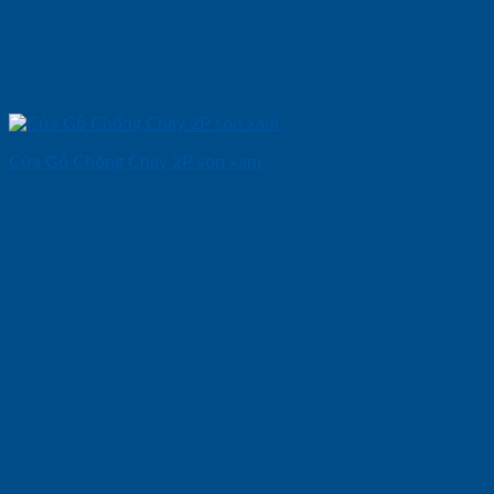
Cửa Gỗ Chống Cháy 2P son xam