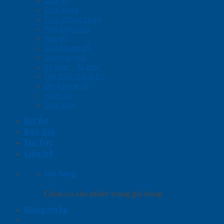
Cửa gỗ
Cửa nhựa
Cửa chống cháy
Phụ kiện cửa
Sàn gỗ
Cầu thang gỗ
Giường ngủ
Kệ bếp – Tủ bếp
Nội thất trang trí
Ốp tường gỗ
Vách gỗ
Cửa kính
Dự Án
Báo Giá
Tin Tức
Liên hệ
Giỏ hàng
Chưa có sản phẩm trong giỏ hàng.
Đăng nhập