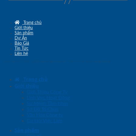
Trang chủ
Giới thiệu
Sản phẩm
Dự Án
Báo Giá
Tin Tức
Liên hệ
Copyright © 2010 - 2026
www.sgd.com.vn
- Đơn vị chủ quản
SaigonDoor
Trang chủ
Giới thiệu
Giới Thiệu Công Ty
Lĩnh Vực Hoạt Động
Sứ Mệnh Tầm Nhìn
Sơ Đồ Tổ Chức
Văn Hóa Công ty
Cơ Hội Việc Làm
Sản phẩm