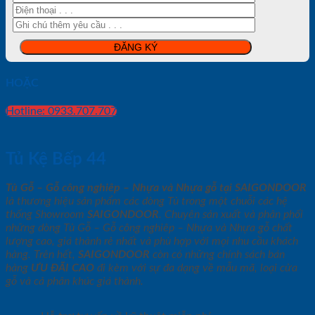
HOẶC
Hotline: 0933.707.707
Tủ Kệ Bếp 44
Tủ Gỗ – Gỗ công nghiêp – Nhựa và Nhựa gỗ tại SAIGONDOOR
là thương hiệu sản phẩm các dòng Tủ trong một chuỗi các hệ
thống Showroom
SAIGONDOOR
. Chuyên sản xuất và phân phối
những dòng Tủ Gỗ – Gỗ công nghiêp – Nhựa và Nhựa gỗ chất
lượng cao, giá thành rẻ nhất và phù hợp với mọi nhu cầu khách
hàng. Trên hết,
SAIGONDOOR
còn có những chính sách bán
hàng
ƯU ĐÃI
CAO
đi kèm với sự đa dạng về mẫu mã, loại cửa
gỗ và cả phân khúc giá thành.