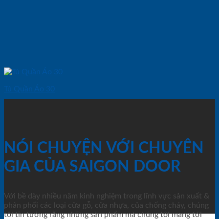
Tủ Quần Áo 30
NÓI CHUYỆN VỚI CHUYÊN
GIA CỦA SAIGON DOOR
Với bề dày nhiều năm kinh nghiệm trong lĩnh vực sản xuất &
phân phối các loại cửa gỗ, cửa nhựa, của chống cháy, chúng
tôi tin tưởng rằng những sản phẩm mà chúng tôi mang tới