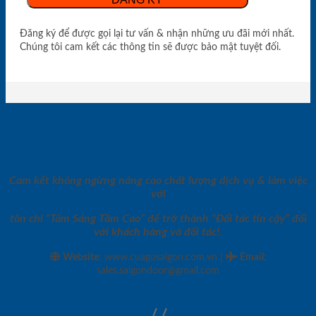
Đăng ký để được gọi lại tư vấn & nhận những ưu đãi mới nhất.
Chúng tôi cam kết các thông tin sẽ được bảo mật tuyệt đối.
Cam kết không ngừng nâng cao chất lượng dịch vụ & làm việc
với
tôn chỉ “Tâm Sáng Tầm Cao” để trở thành “Đối tác tin cậy” đối
với khách hàng và đối tác!.
|
Website:
www.cuagosaigon.com.vn
Email
:
sales.saigondoor@gmail.com