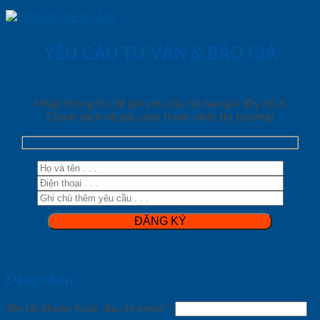
YÊU CẦU TƯ VẤN & BÁO GIÁ
Nhập thông tin để gửi yêu cầu tải báo giá đầy đủ &
Chính sách về giá cạnh tranh nhất thị trường!
Đăng nhập
Tên tài khoản hoặc địa chỉ email
*