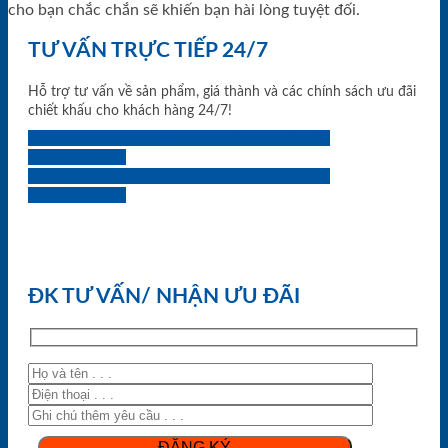
cho bạn chắc chắn sẽ khiến bạn hài lòng tuyệt đối.
TƯ VẤN TRỰC TIẾP 24/7
Hỗ trợ tư vấn về sản phẩm, giá thành và các chính sách ưu đãi
chiết khấu cho khách hàng 24/7!
0933.707.707
0834.494.494
0855.400.400
0824.400.400
0834.300.300
0854.901.901
0899.400.400
0818.400.400
ĐK TƯ VẤN/ NHẬN ƯU ĐÃI