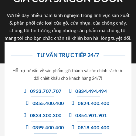
Với bề dày nhiều năm kinh nghiệm trong lĩnh vực sản xuất
& phân phối các loại cửa gỗ, cửa nhựa, của chống cháy,
chúng tôi tin tưởng rằng những sản phẩm mà chúng tôi
mang tới cho bạn chắc chắn sẽ khiến bạn hài lòng tuyệt đối.
TƯ VẤN TRỰC TIẾP 24/7
Hỗ trợ tư vấn về sản phẩm, giá thành và các chính sách ưu
đãi chiết khấu cho khách hàng 24/7!
0933.707.707
0834.494.494
0855.400.400
0824.400.400
0834.300.300
0854.901.901
0899.400.400
0818.400.400