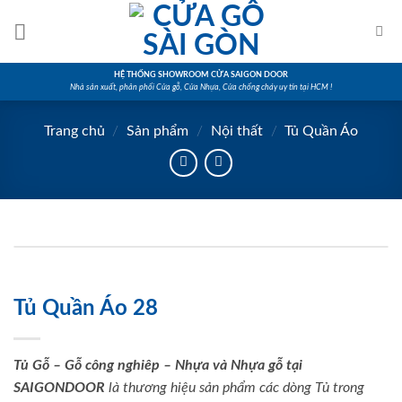
Skip
to
content
HỆ THỐNG SHOWROOM CỬA SAIGON DOOR
Nhà sản xuất, phân phối Cửa gỗ, Cửa Nhựa, Cửa chống cháy uy tín tại HCM !
Trang chủ
/
Sản phẩm
/
Nội thất
/
Tủ Quần Áo
Tủ Quần Áo 28
Tủ Gỗ – Gỗ công nghiêp – Nhựa và Nhựa gỗ tại
SAIGONDOOR
là thương hiệu sản phẩm các dòng Tủ trong