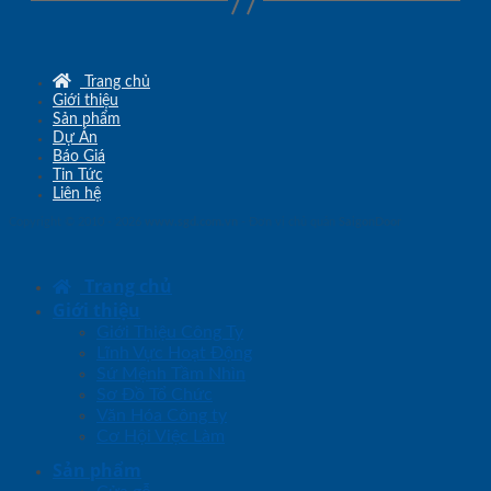
Trang chủ
Giới thiệu
Sản phẩm
Dự Án
Báo Giá
Tin Tức
Liên hệ
Copyright © 2010 - 2026
www.sgd.com.vn
- Đơn vị chủ quản
SaigonDoor
Trang chủ
Giới thiệu
Giới Thiệu Công Ty
Lĩnh Vực Hoạt Động
Sứ Mệnh Tầm Nhìn
Sơ Đồ Tổ Chức
Văn Hóa Công ty
Cơ Hội Việc Làm
Sản phẩm