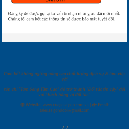
Đăng ký để được gọi lại tư vấn & nhận những ưu đãi mới nhất.
Chúng tôi cam kết các thông tin sẽ được bảo mật tuyệt đối.
Cam kết không ngừng nâng cao chất lượng dịch vụ & làm việc
với
tôn chỉ “Tâm Sáng Tầm Cao” để trở thành “Đối tác tin cậy” đối
với khách hàng và đối tác!.
|
Website:
www.cuagosaigon.com.vn
Email
:
sales.saigondoor@gmail.com