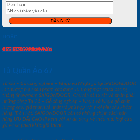
HOẶC
Hotline: 0933.707.707
Tủ Quần Áo 67
Tủ Gỗ – Gỗ công nghiêp – Nhựa và Nhựa gỗ tại SAIGONDOOR
là thương hiệu sản phẩm các dòng Tủ trong một chuỗi các hệ
thống Showroom
SAIGONDOOR
. Chuyên sản xuất và phân phối
những dòng Tủ Gỗ – Gỗ công nghiêp – Nhựa và Nhựa gỗ chất
lượng cao, giá thành rẻ nhất và phù hợp với mọi nhu cầu khách
hàng. Trên hết,
SAIGONDOOR
còn có những chính sách bán
hàng
ƯU ĐÃI
CAO
đi kèm với sự đa dạng về mẫu mã, loại cửa
gỗ và cả phân khúc giá thành.