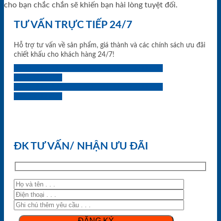
cho bạn chắc chắn sẽ khiến bạn hài lòng tuyệt đối.
TƯ VẤN TRỰC TIẾP 24/7
Hỗ trợ tư vấn về sản phẩm, giá thành và các chính sách ưu đãi
chiết khấu cho khách hàng 24/7!
0933.707.707
0834.494.494
0855.400.400
0824.400.400
0834.300.300
0854.901.901
0899.400.400
0818.400.400
ĐK TƯ VẤN/ NHẬN ƯU ĐÃI