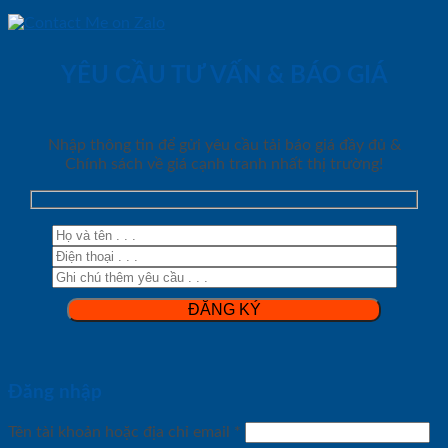
YÊU CẦU TƯ VẤN & BÁO GIÁ
Nhập thông tin để gửi yêu cầu tải báo giá đầy đủ &
Chính sách về giá cạnh tranh nhất thị trường!
Đăng nhập
Tên tài khoản hoặc địa chỉ email
*