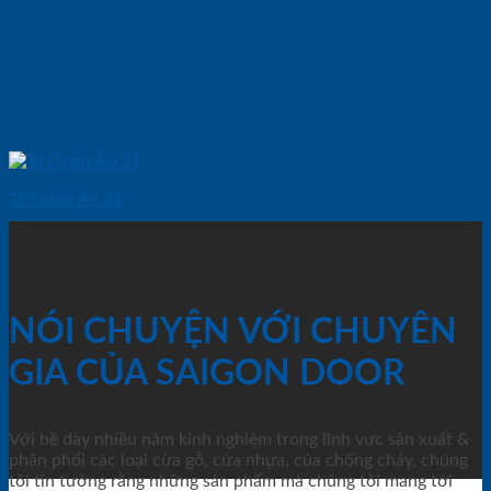
Tủ Quần Áo 21
NÓI CHUYỆN VỚI CHUYÊN
GIA CỦA SAIGON DOOR
Với bề dày nhiều năm kinh nghiệm trong lĩnh vực sản xuất &
phân phối các loại cửa gỗ, cửa nhựa, của chống cháy, chúng
tôi tin tưởng rằng những sản phẩm mà chúng tôi mang tới