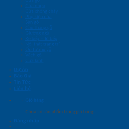
Cửa gỗ
Cửa nhựa
Cửa chống cháy
Phụ kiện cửa
Sàn gỗ
Cầu thang gỗ
Giường ngủ
Kệ bếp – Tủ bếp
Nội thất trang trí
Ốp tường gỗ
Vách gỗ
Cửa kính
Dự Án
Báo Giá
Tin Tức
Liên hệ
Giỏ hàng
Chưa có sản phẩm trong giỏ hàng.
Đăng nhập