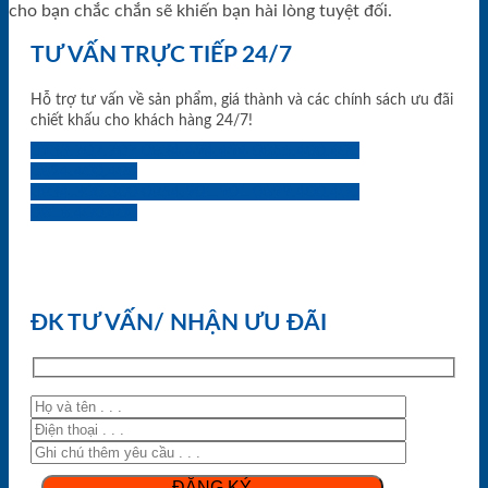
cho bạn chắc chắn sẽ khiến bạn hài lòng tuyệt đối.
TƯ VẤN TRỰC TIẾP 24/7
Hỗ trợ tư vấn về sản phẩm, giá thành và các chính sách ưu đãi
chiết khấu cho khách hàng 24/7!
0933.707.707
0834.494.494
0855.400.400
0824.400.400
0834.300.300
0854.901.901
0899.400.400
0818.400.400
ĐK TƯ VẤN/ NHẬN ƯU ĐÃI