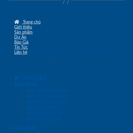
Trang chủ
Giới thiệu
Sản phẩm
Dự Án
Báo Giá
Tin Tức
Liên hệ
Copyright © 2010 - 2026
www.sgd.com.vn
- Đơn vị chủ quản
SaigonDoor
Trang chủ
Giới thiệu
Giới Thiệu Công Ty
Lĩnh Vực Hoạt Động
Sứ Mệnh Tầm Nhìn
Sơ Đồ Tổ Chức
Văn Hóa Công ty
Cơ Hội Việc Làm
Sản phẩm