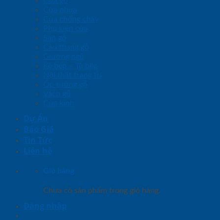
Cửa gỗ
Cửa nhựa
Cửa chống cháy
Phụ kiện cửa
Sàn gỗ
Cầu thang gỗ
Giường ngủ
Kệ bếp – Tủ bếp
Nội thất trang trí
Ốp tường gỗ
Vách gỗ
Cửa kính
Dự Án
Báo Giá
Tin Tức
Liên hệ
Giỏ hàng
Chưa có sản phẩm trong giỏ hàng.
Đăng nhập