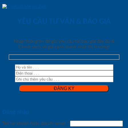
YÊU CẦU TƯ VẤN & BÁO GIÁ
Nhập thông tin để gửi yêu cầu tải báo giá đầy đủ &
Chính sách về giá cạnh tranh nhất thị trường!
Đăng nhập
Tên tài khoản hoặc địa chỉ email
*