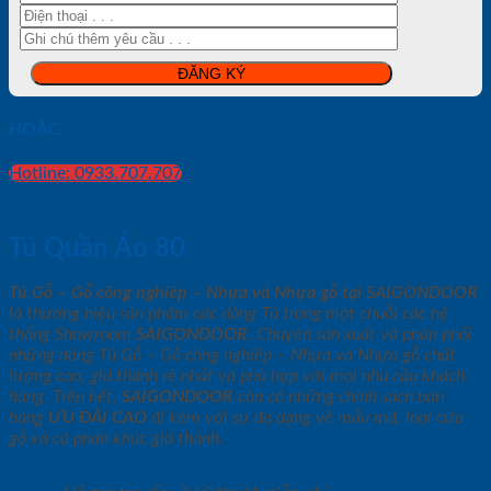
HOẶC
Hotline: 0933.707.707
Tủ Quần Áo 80
Tủ Gỗ – Gỗ công nghiêp – Nhựa và Nhựa gỗ tại SAIGONDOOR
là thương hiệu sản phẩm các dòng Tủ trong một chuỗi các hệ
thống Showroom
SAIGONDOOR
. Chuyên sản xuất và phân phối
những dòng Tủ Gỗ – Gỗ công nghiêp – Nhựa và Nhựa gỗ chất
lượng cao, giá thành rẻ nhất và phù hợp với mọi nhu cầu khách
hàng. Trên hết,
SAIGONDOOR
còn có những chính sách bán
hàng
ƯU ĐÃI
CAO
đi kèm với sự đa dạng về mẫu mã, loại cửa
gỗ và cả phân khúc giá thành.