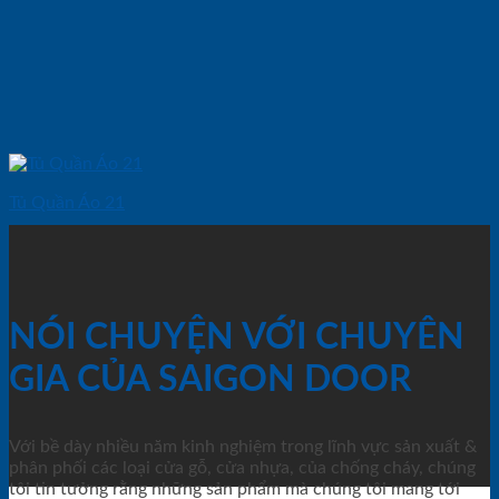
Tủ Quần Áo 21
NÓI CHUYỆN VỚI CHUYÊN
GIA CỦA SAIGON DOOR
Với bề dày nhiều năm kinh nghiệm trong lĩnh vực sản xuất &
phân phối các loại cửa gỗ, cửa nhựa, của chống cháy, chúng
tôi tin tưởng rằng những sản phẩm mà chúng tôi mang tới