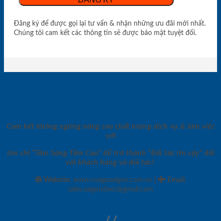
Đăng ký để được gọi lại tư vấn & nhận những ưu đãi mới nhất.
Chúng tôi cam kết các thông tin sẽ được bảo mật tuyệt đối.
Cam kết không ngừng nâng cao chất lượng dịch vụ & làm việc
với
tôn chỉ “Tâm Sáng Tầm Cao” để trở thành “Đối tác tin cậy” đối
với khách hàng và đối tác!.
|
Website:
www.cuagosaigon.com.vn
Email
:
sales.saigondoor@gmail.com