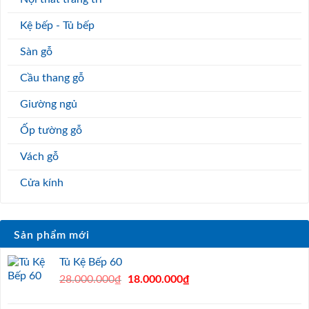
Kệ bếp - Tủ bếp
Sàn gỗ
Cầu thang gỗ
Giường ngủ
Ốp tường gỗ
Vách gỗ
Cửa kính
Sản phẩm mới
Tủ Kệ Bếp 60
Original
Current
28.000.000
₫
18.000.000
₫
price
price
was:
is: