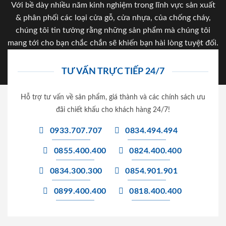
Với bề dày nhiều năm kinh nghiệm trong lĩnh vực sản xuất
& phân phối các loại cửa gỗ, cửa nhựa, của chống cháy,
chúng tôi tin tưởng rằng những sản phẩm mà chúng tôi
mang tới cho bạn chắc chắn sẽ khiến bạn hài lòng tuyệt đối.
TƯ VẤN TRỰC TIẾP 24/7
Hỗ trợ tư vấn về sản phẩm, giá thành và các chính sách ưu
đãi chiết khấu cho khách hàng 24/7!
0933.707.707
0834.494.494
0855.400.400
0824.400.400
0834.300.300
0854.901.901
0899.400.400
0818.400.400