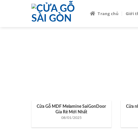
Skip
to
Trang chủ
Giới 
content
TA
Cửa Gỗ MDF Melamine SaiGonDoor
Cửa n
Gía Rẻ Mới Nhất
08/01/2025