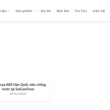
thiệu
Sản phẩm
Dự Án
Báo Giá
Tin Tức
Liên hệ
G ARCHIVES:
#CỬAVĂNPH
hựa ABS Hàn Quốc siêu chống
nước tại SaiGonDoor
09/12/2024