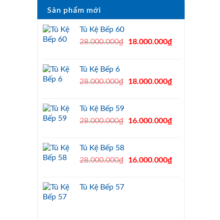
Sản phẩm mới
Tủ Kệ Bếp 60
Original
Current
28.000.000
₫
18.000.000
₫
price
price
was:
is:
Tủ Kệ Bếp 6
28.000.000₫.
18.000.000₫.
Original
Current
28.000.000
₫
18.000.000
₫
price
price
was:
is:
Tủ Kệ Bếp 59
28.000.000₫.
18.000.000₫.
Original
Current
28.000.000
₫
16.000.000
₫
price
price
was:
is:
Tủ Kệ Bếp 58
28.000.000₫.
16.000.000₫.
Original
Current
28.000.000
₫
16.000.000
₫
price
price
was:
is:
Tủ Kệ Bếp 57
28.000.000₫.
16.000.000₫.