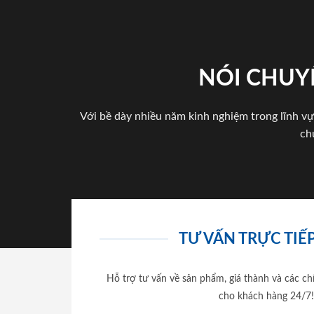
NÓI CHUY
Với bề dày nhiều năm kinh nghiệm trong lĩnh vự
ch
TƯ VẤN TRỰC TIẾP
Hỗ trợ tư vấn về sản phẩm, giá thành và các ch
cho khách hàng 24/7!