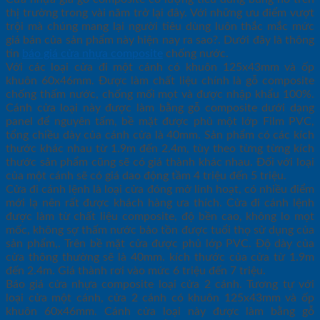
thị trường trong vài năm trở lại đây. Với những ưu điểm vượt
trội mà chúng mang lại người tiêu dùng luôn thắc mắc mức
giá bán của sản phẩm này hiện nay ra sao?. Dưới đây là thông
tin
báo giá cửa nhựa composite
chống nước.
Với các loại cửa đi một cánh có khuôn 125x43mm và ốp
khuôn 60x46mm. Được làm chất liệu chính là gỗ composite
chống thấm nước, chống mối mọt và được nhập khẩu 100%.
Cánh cửa loại này được làm bằng gỗ composite dưới dạng
panel để nguyên tấm, bề mặt được phủ một lớp Film PVC,
tổng chiều dày của cánh cửa là 40mm. Sản phẩm có các kích
thước khác nhau từ 1.9m đến 2.4m, tùy theo từng từng kích
thước sản phẩm cũng sẽ có giá thành khác nhau. Đối với loại
của một cánh sẽ có giá dao động tầm 4 triệu đến 5 triệu.
Cửa đi cánh lệnh là loại cửa đóng mở linh hoạt, có nhiều điểm
mới lạ nên rất được khách hàng ưa thích. Cửa đi cánh lệnh
được làm từ chất liệu composite, độ bền cao, không lo mọt
mốc, không sợ thấm nước bảo tồn được tuổi thọ sử dụng của
sản phẩm,. Trên bề mặt cửa được phủ lớp PVC. Độ dày của
cửa thông thường sẽ là 40mm. kích thước của cửa từ 1.9m
đến 2.4m. Giá thành rơi vào mức 6 triệu đến 7 triệu.
Báo giá cửa nhựa composite loại cửa 2 cánh. Tương tự với
loại cửa một cánh, cửa 2 cánh có khuôn 125x43mm và ốp
khuôn 60x46mm. Cánh cửa loại này được làm bằng gỗ