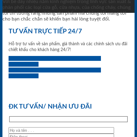
Với bề dày nhiều năm kinh nghiệm trong lĩnh vực sản xuất &
phân phối các loại cửa gỗ, cửa nhựa, của chống cháy, chúng
tôi tin tưởng rằng những sản phẩm mà chúng tôi mang tới
cho bạn chắc chắn sẽ khiến bạn hài lòng tuyệt đối.
TƯ VẤN TRỰC TIẾP 24/7
Hỗ trợ tư vấn về sản phẩm, giá thành và các chính sách ưu đãi
chiết khấu cho khách hàng 24/7!
0933.707.707
0834.494.494
0855.400.400
0824.400.400
0834.300.300
0854.901.901
0899.400.400
0818.400.400
ĐK TƯ VẤN/ NHẬN ƯU ĐÃI