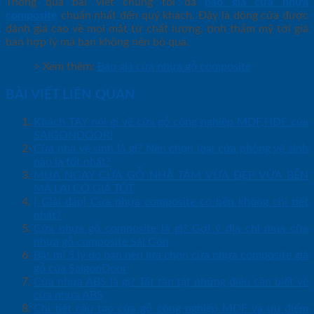
Thông qua bài viết chúng tôi đã
báo giá cửa nhựa
composite
chuẩn nhất đến quý khách. Đây là dòng cửa được
đánh giá cao về mọi mặt từ chất lượng, tính thẩm mỹ tới giá
bán hợp lý mà bạn không nên bỏ qua.
> Xem thêm:
Báo giá cửa nhựa gỗ composite
BÀI VIẾT LIÊN QUAN
Khách TÂY nói gì về cửa gỗ công nghiệp MDF,HDF của
SAIGONDOOR!
Cửa nhà vệ sinh là gì? Nên chọn loại cửa phòng vệ sinh
nào là tốt nhất?
MUA NGAY CỬA GỖ NHÀ TẮM VỪA ĐẸP VỪA BỀN
MÀ LẠI CÓ GIÁ TỐT
[ Giải đáp] Cửa nhựa composite có bền không chi tiết
nhất?
Cửa nhựa gỗ composite là gì? Gợi ý địa chỉ mua cửa
nhựa gỗ composite Sài Gòn
Bật mí 5 lý do bạn nên lựa chọn cửa nhựa composite giả
gỗ của SaigonDoor
Cửa nhựa ABS là gì? Tất tần tật những điều cần biết về
cửa nhựa ABS
Chi tiết cấu tạo cửa gỗ công nghiệp MDF và ưu điểm