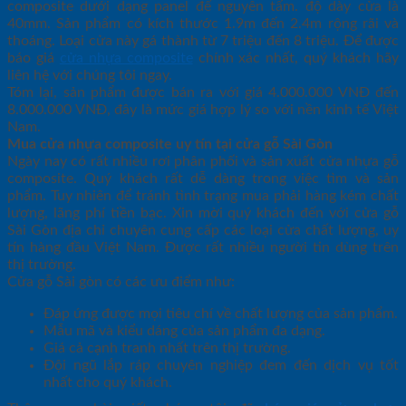
composite dưới dạng panel để nguyên tấm. độ dày cửa là
40mm. Sản phẩm có kích thước 1.9m đến 2.4m rộng rãi và
thoáng. Loại cửa này gá thành từ 7 triệu đến 8 triệu. Để được
báo giá
cửa nhựa composite
chính xác nhất, quý khách hãy
liên hệ với chúng tôi ngay.
Tóm lại, sản phẩm được bán ra với giá 4.000.000 VNĐ đến
8.000.000 VNĐ, đây là mức giá hợp lý so với nền kinh tế Việt
Nam.
Mua cửa nhựa composite uy tín tại cửa gỗ Sài Gòn
Ngày nay có rất nhiều rơi phân phối và sản xuất cửa nhựa gỗ
composite. Quý khách rất dễ dàng trong việc tìm và sản
phẩm. Tuy nhiên để tránh tình trạng mua phải hàng kém chất
lượng, lãng phí tiền bạc. Xin mời quý khách đến với cửa gỗ
Sài Gòn địa chỉ chuyên cung cấp các loại cửa chất lượng, uy
tín hàng đầu Việt Nam. Được rất nhiều người tin dùng trên
thị trường.
Cửa gỗ Sài gòn có các ưu điểm như:
Đáp ứng được mọi tiêu chí về chất lượng của sản phẩm.
Mẫu mã và kiểu dáng của sản phẩm đa dạng.
Giá cả cạnh tranh nhất trên thị trường.
Đội ngũ lắp ráp chuyên nghiệp đem đến dịch vụ tốt
nhất cho quý khách.