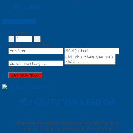
Đăng nhập
Lightbox button
Số lượng:
Thông tin người mua
Tổng tiền:
0
ĐẶT MUA NGAY
YÊU CẦU TƯ VẤN & BÁO GIÁ
Nhập thông tin để gửi yêu cầu tải báo giá đầy đủ &
Chính sách về giá cạnh tranh nhất thị trường!