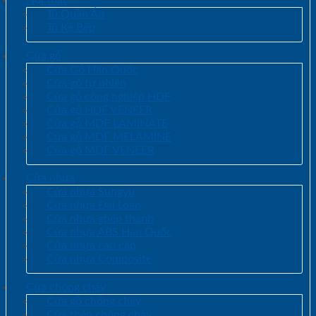
Tủ Quần Áo
Tủ Kệ Bếp
Cửa gỗ
Cửa Gỗ Hàn Quốc
Cửa gỗ tự nhiên
Cửa gỗ công nghiệp HDF
Cửa gỗ HDF VENEER
Cửa gỗ MDF LAMINATE
Cửa gỗ MDF MELAMINE
Cửa gỗ MDF VENEER
Cửa nhựa
Cửa nhựa Sungyu
Cửa nhựa Đài Loan
Cửa nhựa ghép thanh
Cửa nhựa ABS Hàn Quốc
Cửa nhựa cao cấp
Cửa nhựa Composite
Cửa chống cháy
Cửa gỗ chống cháy
Cửa thép chống cháy