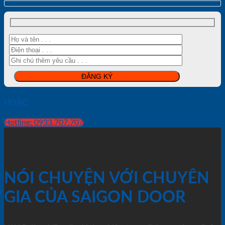
HOẶC
Hotline: 0933.707.707
NÓI CHUYỆN VỚI CHUYÊN
GIA CỦA SAIGON DOOR