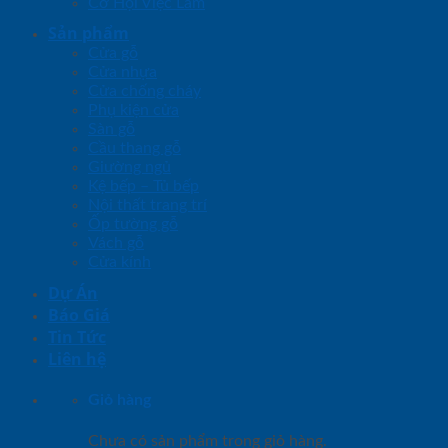
Cơ Hội Việc Làm
Sản phẩm
Cửa gỗ
Cửa nhựa
Cửa chống cháy
Phụ kiện cửa
Sàn gỗ
Cầu thang gỗ
Giường ngủ
Kệ bếp – Tủ bếp
Nội thất trang trí
Ốp tường gỗ
Vách gỗ
Cửa kính
Dự Án
Báo Giá
Tin Tức
Liên hệ
Giỏ hàng
Chưa có sản phẩm trong giỏ hàng.