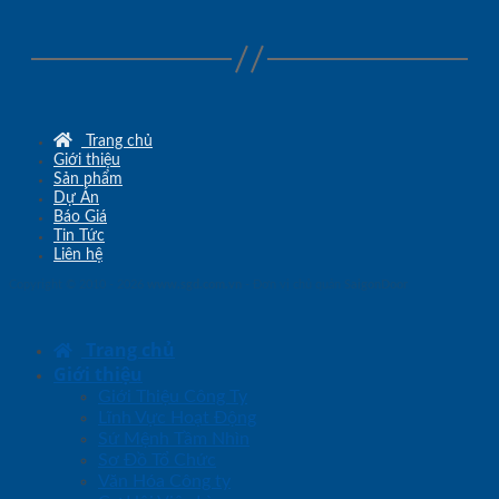
Trang chủ
Giới thiệu
Sản phẩm
Dự Án
Báo Giá
Tin Tức
Liên hệ
Copyright © 2010 - 2026
www.sgd.com.vn
- Đơn vị chủ quản
SaigonDoor
Trang chủ
Giới thiệu
Giới Thiệu Công Ty
Lĩnh Vực Hoạt Động
Sứ Mệnh Tầm Nhìn
Sơ Đồ Tổ Chức
Văn Hóa Công ty