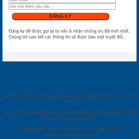
Đăng ký để được gọi lại tư vấn & nhận những ưu đãi mới nhất.
Chúng tôi cam kết các thông tin sẽ được bảo mật tuyệt đối.
Cam kết không ngừng nâng cao chất lượng dịch vụ & làm việc
với
tôn chỉ “Tâm Sáng Tầm Cao” để trở thành “Đối tác tin cậy” đối
với khách hàng và đối tác!.
|
Website:
www.cuagosaigon.com.vn
Email
:
sales.saigondoor@gmail.com