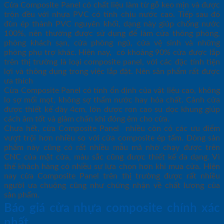
Cửa Composite Panel có chất liệu làm từ gỗ keo mịn và được
trộn đều với nhựa PVC có tính chịu nước cao. Tiếp sau đó
đùn ép thành PVC nguyên khối, dạng này giúp chống nước
100%, nên thường được sử dụng để làm cửa thông phòng,
phòng khách sạn, cửa phòng ngủ, cửa vệ sinh và những
phòng phụ trợ khác. Hiện nay, có khoảng 90% cửa được lắp
trên thị trường là loại composite panel, với các đặc tính tiện
lợi và thông dụng trong việc lắp đặt. Nên sản phẩm rất được
ưa thích
Cửa Composite Panel có tính ổn định của vật liệu cao, không
lo sợ mối mọt, không sợ thấm nước hay hóa chất. Cánh cửa
được thiết kế dày 4cm, lớn dược ron cao su dọc khung giúp
cách âm tốt và giảm chấn khi đóng êm cho cửa.
Chưa hết, cửa Composite Panel nhiều còn có các ưu điểm
vượt trội hơn nhiều so với cửa composite ép tấm. Dòng sản
phẩm này cũng có rất nhiều mẫu mã nhờ chạy được trên
CNC của mặt cửa, màu sắc cũng được thiết kế đa dạng. Vì
thế khách hàng có nhiều sự lựa chọn hơn khi mua cửa. Hiện
nay cửa Composite Panel trên thị trường được rất nhiều
người ưa chuộng cũng như chứng nhận về chất lượng của
sản phẩm.
Báo giá cửa nhựa composite chính xác
nhất