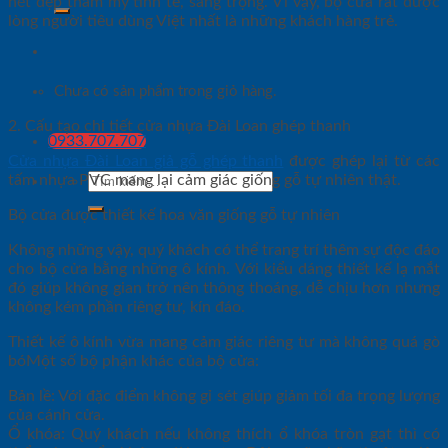
nét đẹp thẩm mỹ tinh tế, sang trọng. Vì vậy, bộ cửa rất được
lòng người tiêu dùng Việt nhất là những khách hàng trẻ.
Chưa có sản phẩm trong giỏ hàng.
2. Cấu tạo chi tiết cửa nhựa Đài Loan ghép thanh
0933.707.707
Cửa nhựa Đài Loan giả gỗ ghép thanh
được ghép lại từ các
Tìm
tấm nhựa PVC mang lại cảm giác giống gỗ tự nhiên thật.
kiếm:
Bộ cửa được thiết kế hoa văn giống gỗ tự nhiên
Không những vậy, quý khách có thể trang trí thêm sự độc đáo
cho bộ cửa bằng những ô kính. Với kiểu dáng thiết kế lạ mắt
đó giúp không gian trở nên thông thoáng, dễ chịu hơn nhưng
không kém phần riêng tư, kín đáo.
Thiết kế ô kính vừa mang cảm giác riêng tư mà không quá gò
bóMột số bộ phận khác của bộ cửa:
Bản lề: Với đặc điểm không gỉ sét giúp giảm tối đa trọng lượng
của cánh cửa.
Ổ khóa: Quý khách nếu không thích ổ khóa tròn gạt thì có