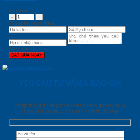
Số lượng:
Thông tin người mua
Tổng tiền:
0
ĐẶT MUA NGAY
YÊU CẦU TƯ VẤN & BÁO GIÁ
Nhập thông tin để gửi yêu cầu tải báo giá đầy đủ &
Chính sách về giá cạnh tranh nhất thị trường!