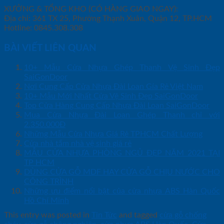
XƯỞNG & TỔNG KHO (CÓ HÀNG GIAO NGAY):
Địa chỉ: 361 TX 25, Phường Thạnh Xuân, Quận 12, TP.HCM
Hotline: 0845.308.308
BÀI VIẾT LIÊN QUAN
10+ Mẫu Cửa Nhựa Ghép Thanh Vệ Sinh Đẹp
SaiGonDoor
Nơi Cung Cấp Cửa Nhựa Đài Loan Gía Rẻ Việt Nam
10+ Mẫu Mới Nhất Cửa Vệ Sinh Đẹp SaiGonDoor
Top Cửa Hàng Cung Cấp Nhựa Đài Loan SaiGonDoor
Mua Cửa Nhựa Đài Loan Ghép Thanh chỉ với
2.350.000Đ
Những Mẫu Cửa Nhựa Giá Rẻ TPHCM Chất Lượng
Cửa nhà tắm nhà vệ sinh giá rẻ
MẪU CỬA NHỰA PHÒNG NGỦ ĐẸP NĂM 2021 TẠI
TP HCM
DÙNG CỬA GỖ MDF HAY CỬA GỖ CHỊU NƯỚC CHO
CÔNG TRÌNH
Những ưu điểm nổi bật của cửa nhựa ABS Hàn Quốc
Hồ Chí Minh
This entry was posted in
Tin Tức
and tagged
cửa gỗ chống