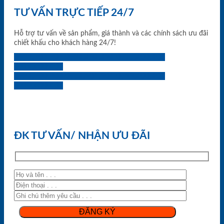
TƯ VẤN TRỰC TIẾP 24/7
Hỗ trợ tư vấn về sản phẩm, giá thành và các chính sách ưu đãi
chiết khấu cho khách hàng 24/7!
0933.707.707
0834.494.494
0855.400.400
0824.400.400
0834.300.300
0854.901.901
0899.400.400
0818.400.400
ĐK TƯ VẤN/ NHẬN ƯU ĐÃI