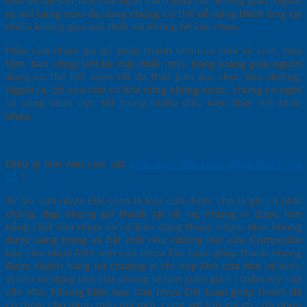
hảo để lắp đặt làm cửa ngăn cách giữa các không gian. Ngoài
ra với bảng màu đa dạng chúng có thể dễ dàng thích ứng tại
nhiều không gian nội thất mà không hề kén chọn.
Mẫu cửa nhựa giả gỗ ghép thanh làm cửa nhà vệ sinh, nhà
tắm, ban công: Với bề mặt nhẵn mịn, bóng loáng giúp người
dùng có thể tiết kiệm tối đa thời gian lau chùi, bảo dưỡng.
Ngoài ra, bộ cửa còn có khả năng kháng nước, chống co ngót
và cong vênh cực tốt trong nhiều điều kiện thời tiết khác
nhau.
Điều gì làm nên cơn sốt
cửa nhựa Đài Loan ghép thanh giả
gỗ
?
Từ lâu cửa nhựa Đài Loan là loại cửa được cho là giá cả phải
chăng, đẹp nhưng giá thành lại rất rẻ, nhưng vì được làm
bằng chất liệu nhựa và có kiểu dáng thuần nhựa, nhìn không
được sang trọng và bắt mắt như những loại cửa Composite
hay cửa nhựa ABS nên cửa nhựa Đài Loan ghép thanh không
được khách hàng ưa chuộng vì chỉ hợp làm cửa nhà vệ sinh,
vì nếu sử dụng làm cửa phòng sẽ làm giảm giá trị thẩm mỹ của
căn nhà. Nhưng hiện nay, cửa nhựa Đài Loan ghép thanh đã
có thêm cho mình mẫu mã mới, cùng với lớp giả gỗ cửa nhựa