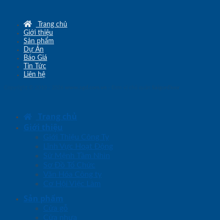
Trang chủ
Giới thiệu
Sản phẩm
Dự Án
Báo Giá
Tin Tức
Liên hệ
Copyright © 2010 - 2026
www.sgd.com.vn
- Đơn vị chủ quản
SaigonDoor
Trang chủ
Giới thiệu
Giới Thiệu Công Ty
Lĩnh Vực Hoạt Động
Sứ Mệnh Tầm Nhìn
Sơ Đồ Tổ Chức
Văn Hóa Công ty
Cơ Hội Việc Làm
Sản phẩm
Cửa gỗ
Cửa nhựa