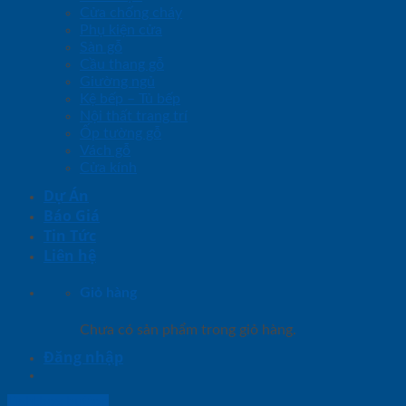
Cửa chống cháy
Phụ kiện cửa
Sàn gỗ
Cầu thang gỗ
Giường ngủ
Kệ bếp – Tủ bếp
Nội thất trang trí
Ốp tường gỗ
Vách gỗ
Cửa kính
Dự Án
Báo Giá
Tin Tức
Liên hệ
Giỏ hàng
Chưa có sản phẩm trong giỏ hàng.
Đăng nhập
Lightbox button