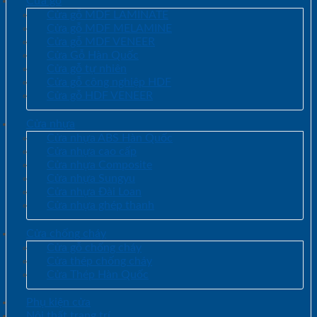
Cửa gỗ
Cửa gỗ MDF LAMINATE
Cửa gỗ MDF MELAMINE
Cửa gỗ MDF VENEER
Cửa Gỗ Hàn Quốc
Cửa gỗ tự nhiên
Cửa gỗ công nghiệp HDF
Cửa gỗ HDF VENEER
Cửa nhựa
Cửa nhựa ABS Hàn Quốc
Cửa nhựa cao cấp
Cửa nhựa Composite
Cửa nhựa Sungyu
Cửa nhựa Đài Loan
Cửa nhựa ghép thanh
Cửa chống cháy
Cửa gỗ chống cháy
Cửa thép chống cháy
Cửa Thép Hàn Quốc
Phụ kiện cửa
Nội thất trang trí