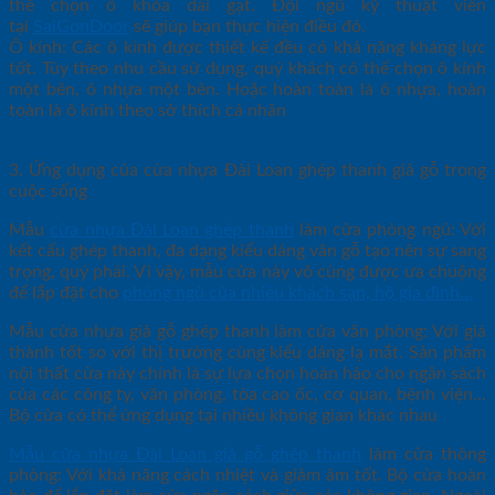
thể chọn ổ khóa dài gạt. Đội ngũ kỹ thuật viên
tại
SaiGonDoor
sẽ giúp bạn thực hiện điều đó.
Ô kính: Các ô kính được thiết kế đều có khả năng kháng lực
tốt. Tùy theo nhu cầu sử dụng, quý khách có thể chọn ô kính
một bên, ô nhựa một bên. Hoặc hoàn toàn là ô nhựa, hoàn
toàn là ô kính theo sở thích cá nhân
3. Ứng dụng của cửa nhựa Đài Loan ghép thanh giả gỗ trong
cuộc sống
Mẫu
cửa nhựa Đài Loan ghép thanh
làm cửa phòng ngủ: Với
kết cấu ghép thanh, đa dạng kiểu dáng vân gỗ tạo nên sự sang
trọng, quý phái. Vì vậy, mẫu cửa này vô cùng được ưa chuộng
để lắp đặt cho
phòng ngủ của nhiều khách sạn, hộ gia đình…
Mẫu cửa nhựa giả gỗ ghép thanh làm cửa văn phòng: Với giá
thành tốt so với thị trường cùng kiểu dáng lạ mắt. Sản phẩm
nội thất cửa này chính là sự lựa chọn hoàn hảo cho ngân sách
của các công ty, văn phòng, tòa cao ốc, cơ quan, bệnh viện…
Bộ cửa có thể ứng dụng tại nhiều không gian khác nhau
Mẫu cửa nhựa Đài Loan giả gỗ ghép thanh
làm cửa thông
phòng: Với khả năng cách nhiệt và giảm âm tốt. Bộ cửa hoàn