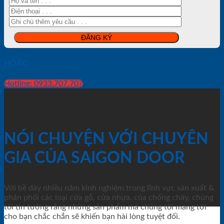
HOẶC
Hotline: 0933.707.707
NÓI CHUYỆN VỚI CHUYÊN
GIA CỦA SAIGON DOOR
Với bề dày nhiều năm kinh nghiệm trong lĩnh vực sản xuất &
phân phối các loại cửa gỗ, cửa nhựa, của chống cháy, chúng
tôi tin tưởng rằng những sản phẩm mà chúng tôi mang tới
cho bạn chắc chắn sẽ khiến bạn hài lòng tuyệt đối.