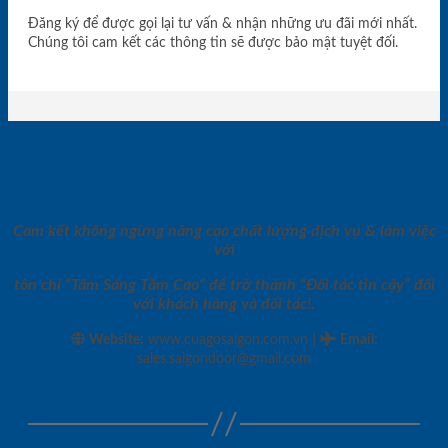
Đăng ký để được gọi lại tư vấn & nhận những ưu đãi mới nhất.
Chúng tôi cam kết các thông tin sẽ được bảo mật tuyệt đối.
Cam kết không ngừng nâng cao chất lượng dịch vụ & làm việc
với
tôn chỉ “Tâm Sáng Tầm Cao” để trở thành “Đối tác tin cậy” đối
với khách hàng và đối tác!.
|
Website:
www.cuagosaigon.com.vn
Email
:
sales.saigondoor@gmail.com