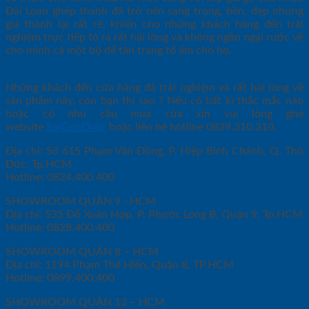
Đài Loan ghép thanh đã trở nên sang trọng, bền, đẹp nhưng
giá thành lại rất rẻ, khiến cho những khách hàng đến trải
nghiệm trực tiếp tỏ ra rất hài lòng và không ngần ngại rước về
cho mình cả một bộ để tân trang tổ ấm cho họ.
Những khách đến cửa hàng đã trải nghiệm và rất hài lòng về
sản phẩm này, còn bạn thì sao ? Nếu có bất kì thắc mắc nào
hoặc có nhu cầu mua cửa xin vui lòng ghé
website
SaiGonDoor
hoặc liên hệ hotline 0839.310.310.
Địa chỉ: Số 615 Phạm Văn Đồng, P. Hiệp Bình Chánh, Q. Thủ
Đức, Tp.HCM
Hotline: 0824.400.400
SHOWROOM QUẬN 9 –HCM
Địa chỉ: 535 Đỗ Xuân Hợp, P. Phước Long B, Quận 9, Tp.HCM
Hotline: 0828.400.400
SHOWROOM QUẬN 8 – HCM
Địa chỉ: 1194 Phạm Thế Hiển, Quận 8, TP.HCM
Hotline: 0899.400.400
SHOWROOM QUẬN 12 – HCM