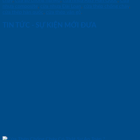
cháy
,
cửa gỗ chông nghiệp
,
cửa nhựa ABS Hàn Quốc
,
Cửa
nhựa composite
,
cửa nhựa Đài Loan
,
cửa thép chống cháy
,
cửa thép hàn quốc
,
cửa thép vân gỗ
.
TIN TỨC - SỰ KIỆN MỚI ĐƯA