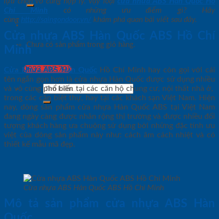
lựa chọn vô cùng hợp lý. Vậy loại
cửa nhựa ABS Hàn Quốc Hồ
Chí Minh
có những ưu điểm gì? Hãy
cùng
http://saingondoor.vn/
khám phá quan bài viết sau đây.
Cửa nhựa ABS Hàn Quốc ABS Hồ Chí
Chưa có sản phẩm trong giỏ hàng.
Minh
0933.707.707
Cửa Nhựa ABS Hàn Quốc
Hồ Chí Minh hay còn gọi với cái
tên ngắn gọn hơn là cửa nhựa Hàn Quốc được sử dụng nhiều
Tìm
và vô cùng phổ biến tại các căn hộ chung cư, nội thất nhà ở,
kiếm:
trong các căn biệt thự, hay tại các khách sạn Việt Nam. Hiện
nay, dòng sản phẩm cửa nhựa Hàn Quốc ABS tại Việt Nam
đang ngày càng được nhân rộng thị trường và được nhiều đối
tượng khách hàng ưa chuộng sử dụng bởi những đặc tính ưu
việt của dòng sản phẩm này như: cách âm cách nhiệt và có
thiết kế mẫu mã đẹp.
Cửa nhựa ABS Hàn Quốc ABS Hồ Chí Minh
Mô tả sản phẩm cửa nhựa ABS Hàn
Quốc