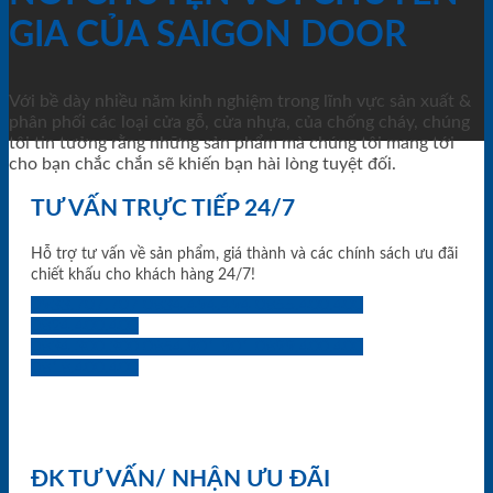
GIA CỦA SAIGON DOOR
Với bề dày nhiều năm kinh nghiệm trong lĩnh vực sản xuất &
phân phối các loại cửa gỗ, cửa nhựa, của chống cháy, chúng
tôi tin tưởng rằng những sản phẩm mà chúng tôi mang tới
cho bạn chắc chắn sẽ khiến bạn hài lòng tuyệt đối.
TƯ VẤN TRỰC TIẾP 24/7
Hỗ trợ tư vấn về sản phẩm, giá thành và các chính sách ưu đãi
chiết khấu cho khách hàng 24/7!
0933.707.707
0834.494.494
0855.400.400
0824.400.400
0834.300.300
0854.901.901
0899.400.400
0818.400.400
ĐK TƯ VẤN/ NHẬN ƯU ĐÃI