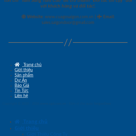
tôn chỉ “Tâm Sáng Tầm Cao” để trở thành “Đối tác tin cậy” đối
với khách hàng và đối tác!.
|
Website:
www.cuagosaigon.com.vn
Email
:
sales.saigondoor@gmail.com
Trang chủ
Giới thiệu
Sản phẩm
Dự Án
Báo Giá
Tin Tức
Liên hệ
Copyright © 2010 - 2026
www.sgd.com.vn
- Đơn vị chủ quản
SaigonDoor
Trang chủ
Giới thiệu
Giới Thiệu Công Ty