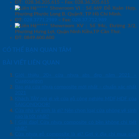
ĐT: 028.36.205.615 – Fax: 028.36.205.615
***** Showroom VI : Số 669 Đỗ Xuân Hợp,
Phường Phước Long B, Quận9, TP Hồ Chí Minh.
ĐT:
028.3771.2989
– Fax:
028.37.712.989
***** Showroom XV : Số 94c, Đường 3/2,
Phường Hưng Lợi, Quận Ninh Kiều,TP Cần Thơ.
ĐT: 0849.600.600
CÓ THỂ BẠN QUAN TÂM
BÀI VIẾT LIÊN QUAN
Giới thiệu 20+ cửa nhựa abs đẹp năm 2021 –
Cuagosaigon
Báo giá cửa nhựa composite mới nhất – chuẩn xác nhất
2021
Khách TÂY nói gì về cửa gỗ công nghiệp MDF,HDF của
SAIGONDOOR!
Cửa nhà vệ sinh là gì? Nên chọn loại cửa phòng vệ sinh
nào là tốt nhất?
[ Giải đáp] Cửa nhựa composite có bền không chi tiết
nhất?
Cửa nhựa gỗ composite là gì? Gợi ý địa chỉ mua cửa