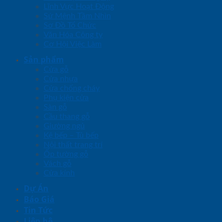
Lĩnh Vực Hoạt Động
Sứ Mệnh Tầm Nhìn
Sơ Đồ Tổ Chức
Văn Hóa Công ty
Cơ Hội Việc Làm
Sản phẩm
Cửa gỗ
Cửa nhựa
Cửa chống cháy
Phụ kiện cửa
Sàn gỗ
Cầu thang gỗ
Giường ngủ
Kệ bếp – Tủ bếp
Nội thất trang trí
Ốp tường gỗ
Vách gỗ
Cửa kính
Dự Án
Báo Giá
Tin Tức
Liên hệ