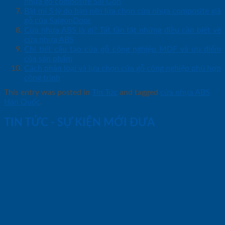
nhựa gỗ composite Sài Gòn
Bật mí 5 lý do bạn nên lựa chọn cửa nhựa composite giả
gỗ của SaigonDoor
Cửa nhựa ABS là gì? Tất tần tật những điều cần biết về
cửa nhựa ABS
Chi tiết cấu tạo cửa gỗ công nghiệp MDF và ưu điểm
của sản phẩm
Cách phân loại và lựa chọn cửa gỗ công nghiệp phù hợp
công trình
This entry was posted in
Tin Tức
and tagged
cửa nhựa ABS
Hàn Quốc
.
TIN TỨC - SỰ KIỆN MỚI ĐƯA