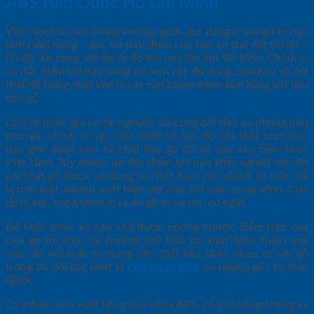
ABS Hàn Quốc Hồ Chí Minh
Việt Nam là một trong những quốc gia đang ở vùng khí hậu
nhiệt đới nóng – ẩm, có thời điểm cực hạn có thể đặt tới 40 –
50 độ. Đi cùng với đó là độ ẩm cao lên tới 98-99%. Chính vì
có đặc điểm khí hậu nóng ẩm nên các đồ dùng, dụng cụ và nội
thất dễ hỏng nhất vẫn là các sản phẩm được làm bằng vật liệu
như gỗ.
Là một quốc gia có tài nguyên vô cùng dồi dào và phong phú
như gỗ, chính vì vậy việc thiết kế các đồ nội thất như cửa,
bàn ghế được làm từ chất liệu gỗ đã ăn sâu vào tiềm thức
Việt Nam. Tuy nhiên, do đặc điểm khí hậu khắc nghiệt nên đồ
nội thất gỗ được sử dụng tại Việt Nam rất nhanh bị mốc, dễ
bị mối mọt, nhanh xuất hiện vết nứt, vết nứt, cong vênh. Cửa
dễ bị kẹt, cong vênh lộ ra do gỗ bị co rút, co ngót.
Để khắc phục và hạn chế được những nhược điểm trên của
cửa gỗ thì trên thị trường nội thất đã xuất hiện nhiều loại
cửa, đồ nội thất sử dụng các chất liệu khác nhau so với gỗ
trong đó nổi bật nhất là
cửa nhựa ABS
có nguồn gốc từ Hàn
Quốc.
Cửa được sản xuất bằng loại nhựa ABS, có khả năng chống va