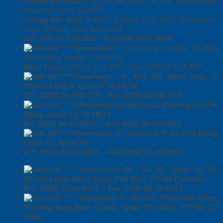
Xưởng Sản Xuất 2:
81 Võ Văn Bích, Xã Tân Thạnh Đông,
Huyện Củ Chi, Tp.HCM
Xưởng Sản Xuất 3:
60/3 Đường số 9, KP2, Phường An
Bình, TP.Biên Hòa, Đồng Nai
ĐT: (08) 37.712.989 – Fax: (08) 3771 2989
*****
Showroom I:
511 Lê Văn Lương, Phường
Tân Phong, Quận 7, Tp.HCM
Điện Thoại:
028.37.712.989 – Fax: 028.37.712.989
*****
Showroom II
:
535 Đỗ Xuân Hợp, P.
Phước Long B, Quận 9, Tp HCM.
ĐT: (028) 36.208.119 – Fax: (028) 36208 119
*****Showroom III: Vườn Lài, Phường An Phú
Đông, Quận 12, Tp HCM.
ĐT: (028) 36.36.0855 – Fax: (028) 36.36.0855
*****
Showroom III
:
Vườn Lài, P. An Phú Đông,
Quận 12, Tp HCM.
ĐT: (028) 36.36.0855 – Fax: (028) 36.36.0855
***** Showroom IV : Số 21, Quốc Lộ 1K,
Phường Linh Xuân, Quận Thủ Đức, TP Hồ Chí Minh.
ĐT: (028) 36.36.4421 – Fax: (028) 36.36.4421
***** Showroom V : Số 615, Phạm Văn Đồng,
Phường Hiệp Bình Chánh, Quận Thủ Đức, TP Hồ Chí
Minh.