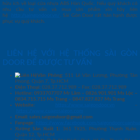
hữu ích về loại cửa nhựa ABS Hàn Quốc. Nếu quý khách có
nhu cầu tư vấn và mua sản phẩm xin hãy liên
hệ
http://saingondoor.vn/
. Sài Gòn Door rất hân hạnh được
phục vụ quý khách.
LIÊN HỆ VỚI HỆ THỐNG SÀI GÒN
DOOR ĐỂ ĐƯỢC TƯ VẤN
Văn Phòng:
511 Lê Văn Lương, Phường Tân
Phong, Quận 7, Tp.HCM
Điện Thoại:
028.37.712.989 – Fax: 028.37.712.989
Hotline: 0933707707 Mr Lãm – 0826.901.901 Ms Lộc –
0834.715.715 Ms Trang – 0847.827.827 Ms Trang
Website
:
https://www.saigondoor.vn
–
https://www.cuagosaigon.com
Email:
sales.saigondoor@gmail.com
Fanpage:
https://www.facebook.com/saigondoorcuanhu
Xưởng Sản Xuất 1:
361 TX25, Phường Thạnh Xuân,
Quận 12, Tp.HCM