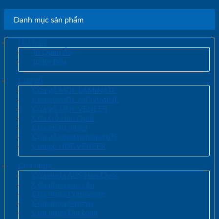
Danh mục sản phẩm
Nội thất
Tủ Quần Áo
Tủ Kệ Bếp
Cửa gỗ
Cửa gỗ MDF LAMINATE
Cửa gỗ MDF MELAMINE
Cửa gỗ MDF VENEER
Cửa Gỗ Hàn Quốc
Cửa gỗ tự nhiên
Cửa gỗ công nghiệp HDF
Cửa gỗ HDF VENEER
Cửa nhựa
Cửa nhựa ABS Hàn Quốc
Cửa nhựa cao cấp
Cửa nhựa Composite
Cửa nhựa Sungyu
Cửa nhựa Đài Loan