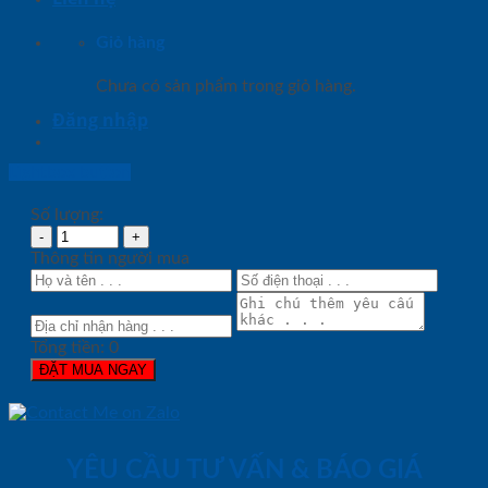
Giỏ hàng
Chưa có sản phẩm trong giỏ hàng.
Đăng nhập
Lightbox button
Số lượng:
Thông tin người mua
Tổng tiền:
0
ĐẶT MUA NGAY
YÊU CẦU TƯ VẤN & BÁO GIÁ