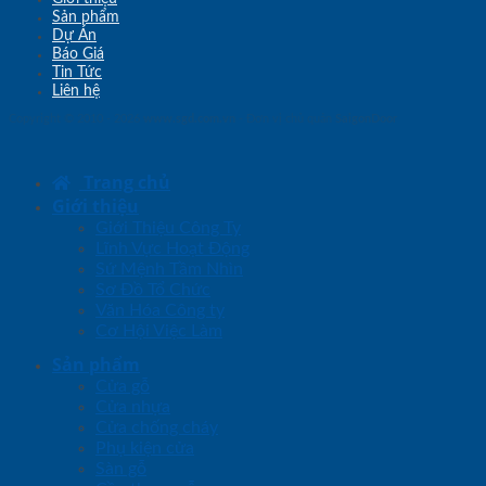
Sản phẩm
Dự Án
Báo Giá
Tin Tức
Liên hệ
Copyright © 2010 - 2026
www.sgd.com.vn
- Đơn vị chủ quản
SaigonDoor
Trang chủ
Giới thiệu
Giới Thiệu Công Ty
Lĩnh Vực Hoạt Động
Sứ Mệnh Tầm Nhìn
Sơ Đồ Tổ Chức
Văn Hóa Công ty
Cơ Hội Việc Làm
Sản phẩm
Cửa gỗ
Cửa nhựa
Cửa chống cháy
Phụ kiện cửa
Sàn gỗ