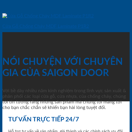
Cửa Gỗ Chống Cháy MDF Laminate P1R2
NÓI CHUYỆN VỚI CHUYÊN
GIA CỦA SAIGON DOOR
Với bề dày nhiều năm kinh nghiệm trong lĩnh vực sản xuất &
phân phối các loại cửa gỗ, cửa nhựa, của chống cháy, chúng
tôi tin tưởng rằng những sản phẩm mà chúng tôi mang tới
cho bạn chắc chắn sẽ khiến bạn hài lòng tuyệt đối.
TƯ VẤN TRỰC TIẾP 24/7
Hỗ trợ tư vấn về sản phẩm, giá thành và các chính sách ưu đãi