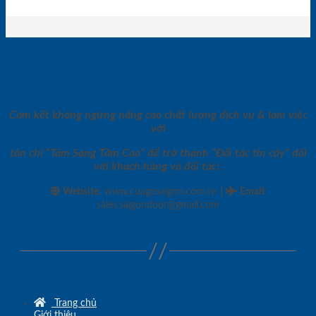
Cam kết không ngừng nâng cao chất lượng dịch vụ & làm việc
với
tôn chỉ “Tâm Sáng Tầm Cao” để trở thành “Đối tác tin cậy” đối
với khách hàng và đối tác!.
|
Website:
www.cuagosaigon.com.vn
Email
:
sales.saigondoor@gmail.com
Trang chủ
Giới thiệu