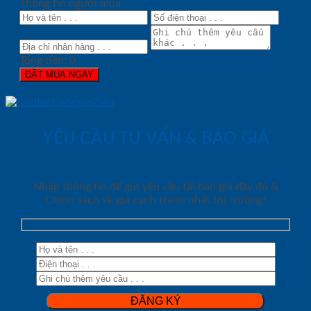
Thông tin người mua
Tổng tiền:
0
ĐẶT MUA NGAY
YÊU CẦU TƯ VẤN & BÁO GIÁ
Nhập thông tin để gửi yêu cầu tải báo giá đầy đủ &
Chính sách về giá cạnh tranh nhất thị trường!