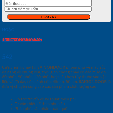
HOẶC
Hotline: 0933.707.707
542
Cửa chống cháy
tại
SAIGONDOOR
phong phú về màu sắc,
đa dạng về chủng loại, thời gian chống cháy có các mức độ
60 phút, 90 phút, 120 phút hoặc lâu hơn tùy thuộc vào vật
liệu và độ dày của cánh cửa: 45mm, 50mm.
SAIGONDOOR
là
đơn vị chuyên cung cấp các sản phẩm chất lượng cao.
Hỗ trợ tư vấn về kỹ thuật miễn phí
Tư vấn thiết kế theo nhu cầu
Phân phối sản phẩm toàn quốc