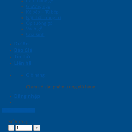
Cầu thang gỗ
Giường ngủ
Kệ bếp – Tủ bếp
Nội thất trang trí
Ốp tường gỗ
Vách gỗ
Cửa kính
Dự Án
Báo Giá
Tin Tức
Liên hệ
Giỏ hàng
Chưa có sản phẩm trong giỏ hàng.
Đăng nhập
Lightbox button
Số lượng: