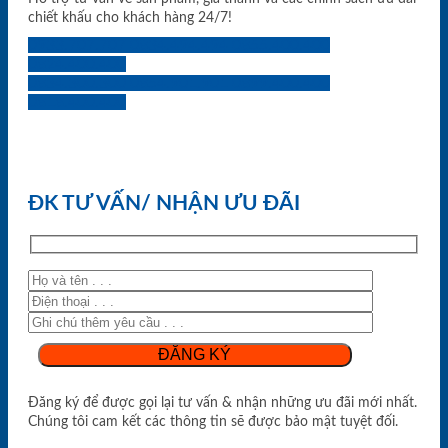
chiết khấu cho khách hàng 24/7!
0933.707.707
0834.494.494
0855.400.400
0824.400.400
0834.300.300
0854.901.901
0899.400.400
0818.400.400
ĐK TƯ VẤN/ NHẬN ƯU ĐÃI
Đăng ký để được gọi lại tư vấn & nhận những ưu đãi mới nhất.
Chúng tôi cam kết các thông tin sẽ được bảo mật tuyệt đối.