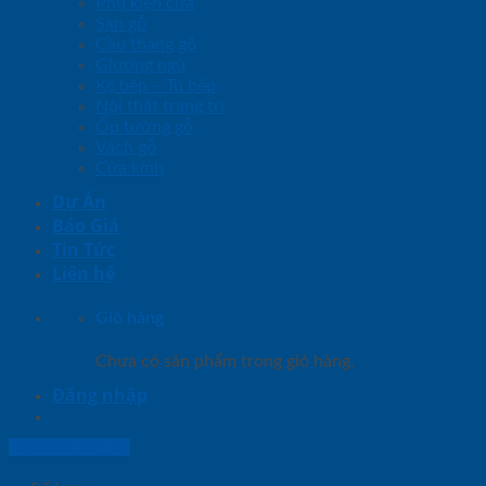
Phụ kiện cửa
Sàn gỗ
Cầu thang gỗ
Giường ngủ
Kệ bếp – Tủ bếp
Nội thất trang trí
Ốp tường gỗ
Vách gỗ
Cửa kính
Dự Án
Báo Giá
Tin Tức
Liên hệ
Giỏ hàng
Chưa có sản phẩm trong giỏ hàng.
Đăng nhập
Lightbox button