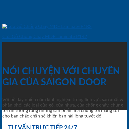
Cửa Gỗ Chống Cháy MDF Laminate P1R2
NÓI CHUYỆN VỚI CHUYÊN
GIA CỦA SAIGON DOOR
Với bề dày nhiều năm kinh nghiệm trong lĩnh vực sản xuất &
phân phối các loại cửa gỗ, cửa nhựa, của chống cháy, chúng
tôi tin tưởng rằng những sản phẩm mà chúng tôi mang tới
cho bạn chắc chắn sẽ khiến bạn hài lòng tuyệt đối.
TƯ VẤN TRỰC TIẾP 24/7