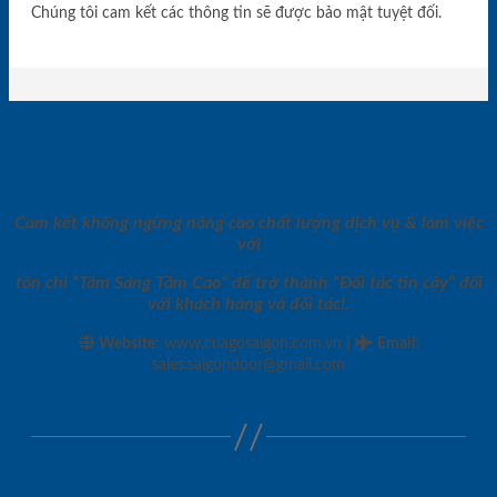
Chúng tôi cam kết các thông tin sẽ được bảo mật tuyệt đối.
Cam kết không ngừng nâng cao chất lượng dịch vụ & làm việc
với
tôn chỉ “Tâm Sáng Tầm Cao” để trở thành “Đối tác tin cậy” đối
với khách hàng và đối tác!.
|
Website:
www.cuagosaigon.com.vn
Email
:
sales.saigondoor@gmail.com