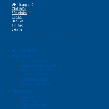
Trang chủ
Giới thiệu
Sản phẩm
Dự Án
Báo Giá
Tin Tức
Liên hệ
Copyright © 2010 - 2026
www.sgd.com.vn
- Đơn vị chủ quản
SaigonDoor
Trang chủ
Giới thiệu
Giới Thiệu Công Ty
Lĩnh Vực Hoạt Động
Sứ Mệnh Tầm Nhìn
Sơ Đồ Tổ Chức
Văn Hóa Công ty
Cơ Hội Việc Làm
Sản phẩm
Cửa gỗ
Cửa nhựa
Cửa chống cháy