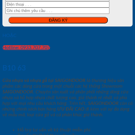
HOẶC
Hotline: 0933.707.707
B10 63
Cửa nhựa và nhựa gỗ tại SAIGONDOOR
là thương hiệu sản
phẩm các dòng cửa trong một chuỗi các hệ thống Showroom
SAIGONDOOR
. Chuyên sản xuất và phân phối những dòng cửa
nhựa và hỗ hợp nhựa chất lượng cao, giá thành rẻ nhất và phù
hợp với mọi nhu cầu khách hàng. Trên hết,
SAIGONDOOR
còn có
những chính sách bán hàng
ƯU ĐÃI
CAO
đi kèm với sự đa dạng
về mẫu mã, loại cửa gỗ và cả phân khúc giá thành.
Hỗ trợ tư vấn về kỹ thuật miễn phí