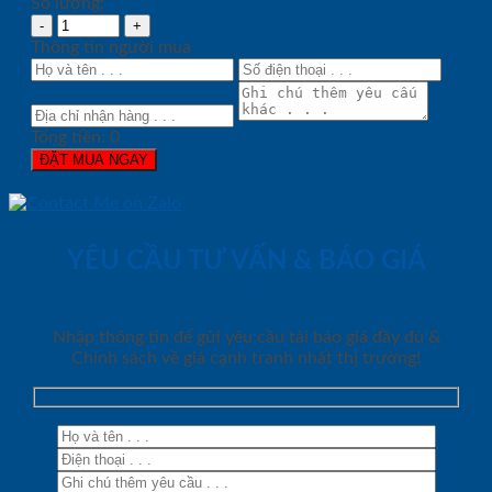
Số lượng:
Thông tin người mua
Tổng tiền:
0
ĐẶT MUA NGAY
YÊU CẦU TƯ VẤN & BÁO GIÁ
Nhập thông tin để gửi yêu cầu tải báo giá đầy đủ &
Chính sách về giá cạnh tranh nhất thị trường!