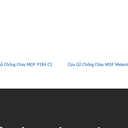
Gỗ Chống Cháy MDF P1R4 C1
Cửa Gỗ Chống Cháy MDF Melami