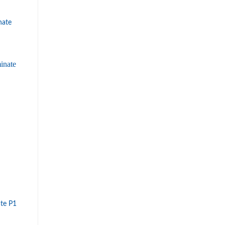
nate
te P1