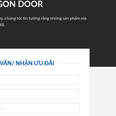
IGON DOOR
háy, chúng tôi tin tưởng rằng những sản phẩm mà
ối.
 VẤN/ NHẬN ƯU ĐÃI