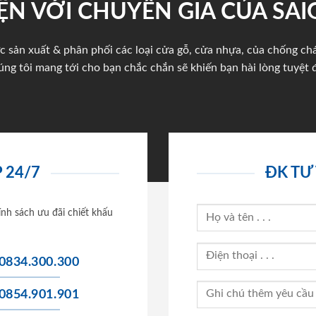
ỆN VỚI CHUYÊN GIA CỦA SA
c sản xuất & phân phối các loại cửa gỗ, cửa nhựa, của chống c
úng tôi mang tới cho bạn chắc chắn sẽ khiến bạn hài lòng tuyệt đ
 24/7
ĐK TƯ
ính sách ưu đãi chiết khấu
0834.300.300
0854.901.901