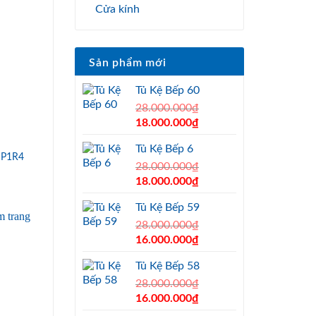
Cửa kính
Sản phẩm mới
Tủ Kệ Bếp 60
28.000.000
₫
Original
Current
18.000.000
₫
price
price
Tủ Kệ Bếp 6
was:
is:
 P1R4
28.000.000₫.
28.000.000
₫
18.000.000₫.
Original
Current
18.000.000
₫
price
price
Tủ Kệ Bếp 59
was:
is:
28.000.000₫.
28.000.000
₫
18.000.000₫.
Original
Current
16.000.000
₫
price
price
Tủ Kệ Bếp 58
was:
is:
28.000.000₫.
28.000.000
₫
16.000.000₫.
Original
Current
16.000.000
₫
price
price