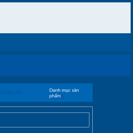
Danh mục sản
Giường ngủ
Dự Án
phẩm