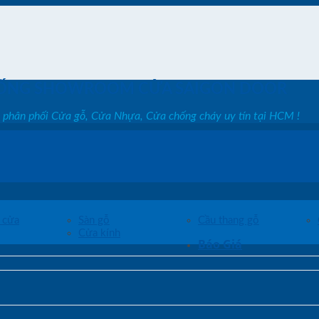
ỐNG SHOWROOM CỬA SAIGON DOOR
, phân phối Cửa gỗ, Cửa Nhựa, Cửa chống cháy uy tín tại HCM !
 cửa
Sàn gỗ
Cầu thang gỗ
Cửa kính
Báo Giá