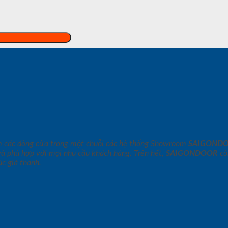
m các dòng cửa trong một chuỗi các hệ thống Showroom
SAIGOND
và phù hợp với mọi nhu cầu khách hàng. Trên hết,
SAIGONDOOR
cò
c giá thành.