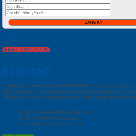
HOẶC
Hotline: 0933.707.707
B2 00 CN2
Cửa nhựa và nhựa gỗ tại SAIGONDOOR
là thương hiệu sản phẩ
dòng cửa nhựa và hỗ hợp nhựa chất lượng cao, giá thành rẻ nhất 
CAO
đi kèm với sự đa dạng về mẫu mã, loại cửa gỗ và cả phân khú
Hỗ trợ tư vấn về kỹ thuật miễn phí
Tư vấn thiết kế theo nhu cầu
Phân phối sản phẩm toàn quốc