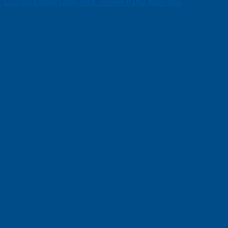
Cửa Gỗ Chống Cháy MDF Veneer P1R2 Xoan dao