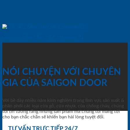
Cửa Gỗ Chống Cháy MDF Melamine P1
NÓI CHUYỆN VỚI CHUYÊN
GIA CỦA SAIGON DOOR
Với bề dày nhiều năm kinh nghiệm trong lĩnh vực sản xuất &
phân phối các loại cửa gỗ, cửa nhựa, của chống cháy, chúng
tôi tin tưởng rằng những sản phẩm mà chúng tôi mang tới
cho bạn chắc chắn sẽ khiến bạn hài lòng tuyệt đối.
TƯ VẤN TRỰC TIẾP 24/7