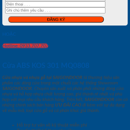
HOẶC
Hotline: 0933.707.707
Cửa ABS KOS 301 MQ0808
Cửa nhựa và nhựa gỗ tại SAIGONDOOR
là thương hiệu sản
phẩm các dòng cửa trong một chuỗi các hệ thống Showroom
SAIGONDOOR
. Chuyên sản xuất và phân phối những dòng cửa
nhựa và hỗ hợp nhựa chất lượng cao, giá thành rẻ nhất và phù
hợp với mọi nhu cầu khách hàng. Trên hết,
SAIGONDOOR
còn có
những chính sách bán hàng
ƯU ĐÃI
CAO
đi kèm với sự đa dạng
về mẫu mã, loại cửa gỗ và cả phân khúc giá thành.
Hỗ trợ tư vấn về kỹ thuật miễn phí