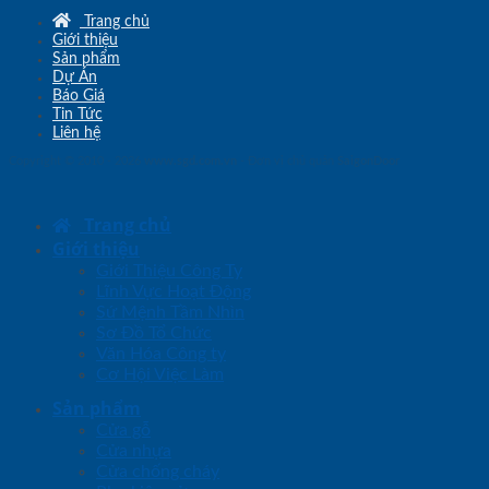
Trang chủ
Giới thiệu
Sản phẩm
Dự Án
Báo Giá
Tin Tức
Liên hệ
Copyright © 2010 - 2026
www.sgd.com.vn
- Đơn vị chủ quản
SaigonDoor
Trang chủ
Giới thiệu
Giới Thiệu Công Ty
Lĩnh Vực Hoạt Động
Sứ Mệnh Tầm Nhìn
Sơ Đồ Tổ Chức
Văn Hóa Công ty
Cơ Hội Việc Làm
Sản phẩm
Cửa gỗ
Cửa nhựa
Cửa chống cháy