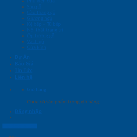
Phụ kiện cửa
Sàn gỗ
Cầu thang gỗ
Giường ngủ
Kệ bếp – Tủ bếp
Nội thất trang trí
Ốp tường gỗ
Vách gỗ
Cửa kính
Dự Án
Báo Giá
Tin Tức
Liên hệ
Giỏ hàng
Chưa có sản phẩm trong giỏ hàng.
Đăng nhập
Lightbox button