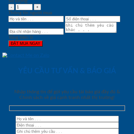
Số lượng:
Thông tin người mua
Tổng tiền:
0
ĐẶT MUA NGAY
YÊU CẦU TƯ VẤN & BÁO GIÁ
Nhập thông tin để gửi yêu cầu tải báo giá đầy đủ &
Chính sách về giá cạnh tranh nhất thị trường!