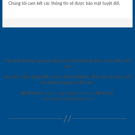
Chúng tôi cam kết các thông tin sẽ được bảo mật tuyệt đối.
Cam kết không ngừng nâng cao chất lượng dịch vụ & làm việc
với
tôn chỉ “Tâm Sáng Tầm Cao” để trở thành “Đối tác tin cậy” đối
với khách hàng và đối tác!.
|
Website:
www.cuagosaigon.com.vn
Email
:
sales.saigondoor@gmail.com