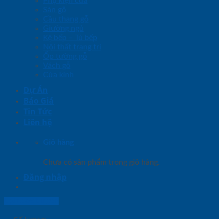
Phụ kiện cửa
Sàn gỗ
Cầu thang gỗ
Giường ngủ
Kệ bếp – Tủ bếp
Nội thất trang trí
Ốp tường gỗ
Vách gỗ
Cửa kính
Dự Án
Báo Giá
Tin Tức
Liên hệ
Giỏ hàng
Chưa có sản phẩm trong giỏ hàng.
Đăng nhập
Lightbox button