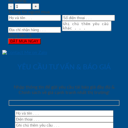
Số lượng:
Thông tin người mua
Tổng tiền:
0
ĐẶT MUA NGAY
YÊU CẦU TƯ VẤN & BÁO GIÁ
Nhập thông tin để gửi yêu cầu tải báo giá đầy đủ &
Chính sách về giá cạnh tranh nhất thị trường!