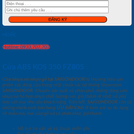
HOẶC
Hotline: 0933.707.707
Cửa ABS KOS 350 FZ805
Cửa nhựa và nhựa gỗ tại SAIGONDOOR
là thương hiệu sản
phẩm các dòng cửa trong một chuỗi các hệ thống Showroom
SAIGONDOOR
. Chuyên sản xuất và phân phối những dòng cửa
nhựa và hỗ hợp nhựa chất lượng cao, giá thành rẻ nhất và phù
hợp với mọi nhu cầu khách hàng. Trên hết,
SAIGONDOOR
còn có
những chính sách bán hàng
ƯU ĐÃI
CAO
đi kèm với sự đa dạng
về mẫu mã, loại cửa gỗ và cả phân khúc giá thành.
Hỗ trợ tư vấn về kỹ thuật miễn phí