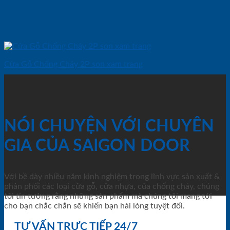
Cửa Gỗ Chống Cháy 2P son xam trang
NÓI CHUYỆN VỚI CHUYÊN
GIA CỦA SAIGON DOOR
Với bề dày nhiều năm kinh nghiệm trong lĩnh vực sản xuất &
phân phối các loại cửa gỗ, cửa nhựa, của chống cháy, chúng
tôi tin tưởng rằng những sản phẩm mà chúng tôi mang tới
cho bạn chắc chắn sẽ khiến bạn hài lòng tuyệt đối.
TƯ VẤN TRỰC TIẾP 24/7