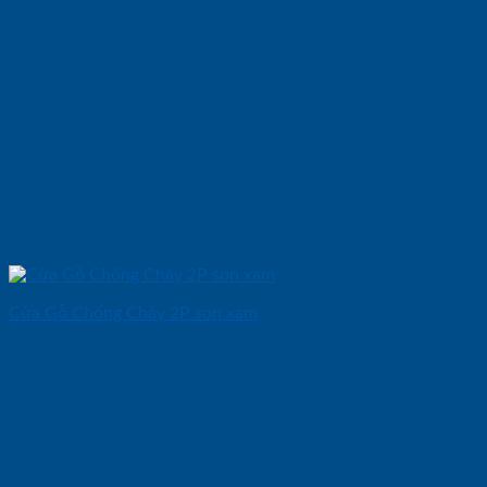
Cửa Gỗ Chống Cháy 2P son xam