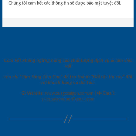
Chúng tôi cam kết các thông tin sẽ được bảo mật tuyệt đối.
Cam kết không ngừng nâng cao chất lượng dịch vụ & làm việc
với
tôn chỉ “Tâm Sáng Tầm Cao” để trở thành “Đối tác tin cậy” đối
với khách hàng và đối tác!.
|
Website:
www.cuagosaigon.com.vn
Email
:
sales.saigondoor@gmail.com