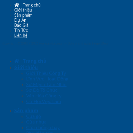
Trang chủ
Giới thiệu
Sản phẩm
Dự Án
Báo Giá
Tin Tức
Liên hệ
Copyright © 2010 - 2026
www.sgd.com.vn
- Đơn vị chủ quản
SaigonDoor
Trang chủ
Giới thiệu
Giới Thiệu Công Ty
Lĩnh Vực Hoạt Động
Sứ Mệnh Tầm Nhìn
Sơ Đồ Tổ Chức
Văn Hóa Công ty
Cơ Hội Việc Làm
Sản phẩm
Cửa gỗ
Cửa nhựa
Cửa chống cháy