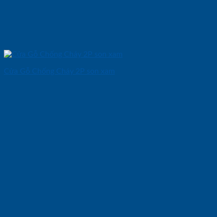
Cửa Gỗ Chống Cháy 2P son xam