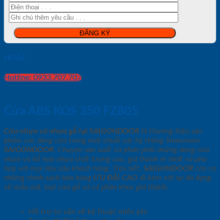
HOẶC
Hotline: 0933.707.707
Cửa ABS KOS 350 FZ805
Cửa nhựa và nhựa gỗ tại SAIGONDOOR
là thương hiệu sản
phẩm các dòng cửa trong một chuỗi các hệ thống Showroom
SAIGONDOOR
. Chuyên sản xuất và phân phối những dòng cửa
nhựa và hỗ hợp nhựa chất lượng cao, giá thành rẻ nhất và phù
hợp với mọi nhu cầu khách hàng. Trên hết,
SAIGONDOOR
còn có
những chính sách bán hàng
ƯU ĐÃI
CAO
đi kèm với sự đa dạng
về mẫu mã, loại cửa gỗ và cả phân khúc giá thành.
Hỗ trợ tư vấn về kỹ thuật miễn phí