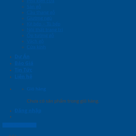
Phụ kiện cửa
Sàn gỗ
Cầu thang gỗ
Giường ngủ
Kệ bếp – Tủ bếp
Nội thất trang trí
Ốp tường gỗ
Vách gỗ
Cửa kính
Dự Án
Báo Giá
Tin Tức
Liên hệ
Giỏ hàng
Chưa có sản phẩm trong giỏ hàng.
Đăng nhập
Lightbox button