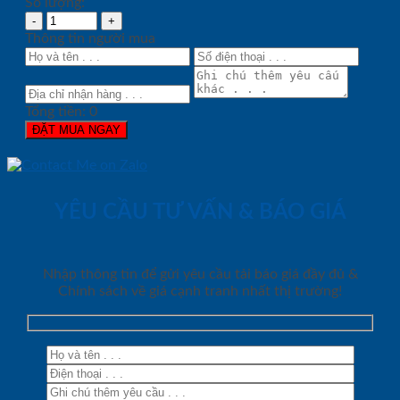
Số lượng:
Thông tin người mua
Tổng tiền:
0
ĐẶT MUA NGAY
YÊU CẦU TƯ VẤN & BÁO GIÁ
Nhập thông tin để gửi yêu cầu tải báo giá đầy đủ &
Chính sách về giá cạnh tranh nhất thị trường!