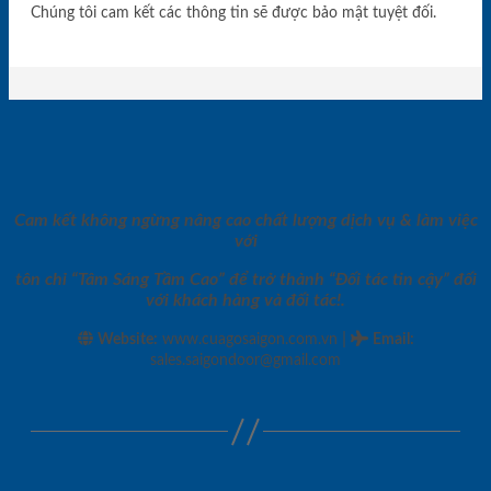
Chúng tôi cam kết các thông tin sẽ được bảo mật tuyệt đối.
Cam kết không ngừng nâng cao chất lượng dịch vụ & làm việc
với
tôn chỉ “Tâm Sáng Tầm Cao” để trở thành “Đối tác tin cậy” đối
với khách hàng và đối tác!.
|
Website:
www.cuagosaigon.com.vn
Email
:
sales.saigondoor@gmail.com