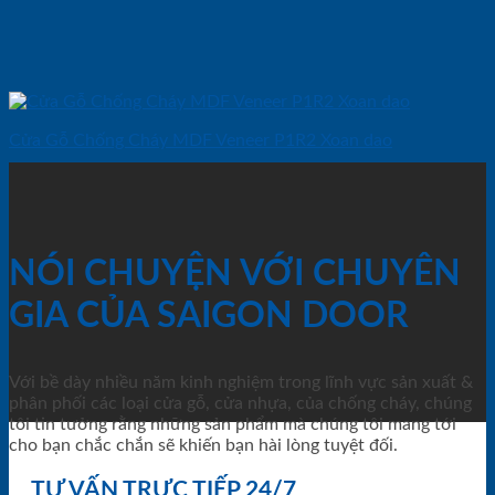
Cửa Gỗ Chống Cháy MDF Veneer P1R2 Xoan dao
NÓI CHUYỆN VỚI CHUYÊN
GIA CỦA SAIGON DOOR
Với bề dày nhiều năm kinh nghiệm trong lĩnh vực sản xuất &
phân phối các loại cửa gỗ, cửa nhựa, của chống cháy, chúng
tôi tin tưởng rằng những sản phẩm mà chúng tôi mang tới
cho bạn chắc chắn sẽ khiến bạn hài lòng tuyệt đối.
TƯ VẤN TRỰC TIẾP 24/7