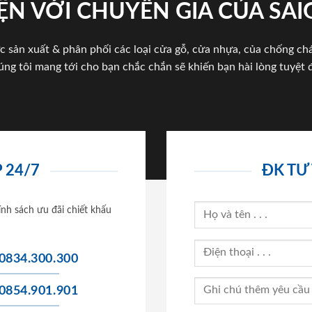
ỆN VỚI CHUYÊN GIA CỦA SA
c sản xuất & phân phối các loại cửa gỗ, cửa nhựa, của chống c
úng tôi mang tới cho bạn chắc chắn sẽ khiến bạn hài lòng tuyệt đ
 24/7
ĐK TƯ
ính sách ưu đãi chiết khấu
0834.300.300
0854.901.901