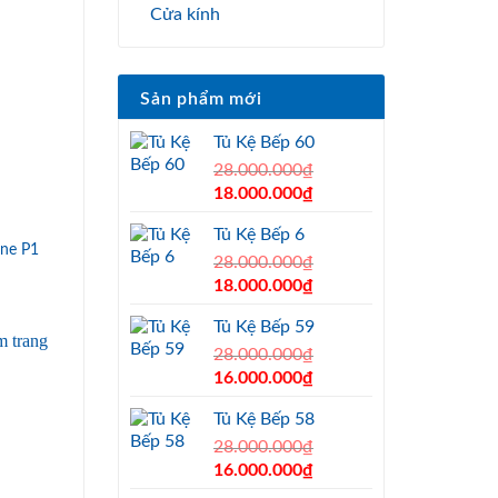
Cửa kính
Sản phẩm mới
Tủ Kệ Bếp 60
28.000.000
₫
Original
Current
18.000.000
₫
price
price
Tủ Kệ Bếp 6
was:
is:
ne P1
28.000.000₫.
28.000.000
₫
18.000.000₫.
Original
Current
18.000.000
₫
price
price
Tủ Kệ Bếp 59
was:
is:
28.000.000₫.
28.000.000
₫
18.000.000₫.
Original
Current
16.000.000
₫
price
price
Tủ Kệ Bếp 58
was:
is:
28.000.000₫.
28.000.000
₫
16.000.000₫.
Original
Current
16.000.000
₫
price
price