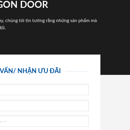
IGON DOOR
háy, chúng tôi tin tưởng rằng những sản phẩm mà
ối.
 VẤN/ NHẬN ƯU ĐÃI