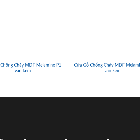
 Chống Cháy MDF Melamine P1
Cửa Gỗ Chống Cháy MDF Melami
van kem
van kem