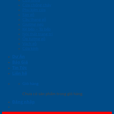
Cửa nhựa
Cửa chống cháy
Phụ kiện cửa
Sàn gỗ
Cầu thang gỗ
Giường ngủ
Kệ bếp – Tủ bếp
Nội thất trang trí
Ốp tường gỗ
Vách gỗ
Cửa kính
Dự Án
Báo Giá
Tin Tức
Liên hệ
Giỏ hàng
Chưa có sản phẩm trong giỏ hàng.
Đăng nhập