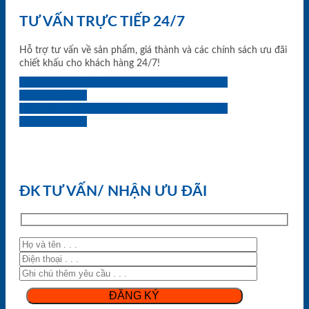
TƯ VẤN TRỰC TIẾP 24/7
Hỗ trợ tư vấn về sản phẩm, giá thành và các chính sách ưu đãi
chiết khấu cho khách hàng 24/7!
0933.707.707
0834.494.494
0855.400.400
0824.400.400
0834.300.300
0854.901.901
0899.400.400
0818.400.400
ĐK TƯ VẤN/ NHẬN ƯU ĐÃI