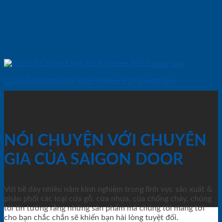
Cửa Gỗ Chống Cháy MDF Veneer P1R5 xoan dao
NÓI CHUYỆN VỚI CHUYÊN
GIA CỦA SAIGON DOOR
Với bề dày nhiều năm kinh nghiệm trong lĩnh vực sản xuất &
phân phối các loại cửa gỗ, cửa nhựa, của chống cháy, chúng
tôi tin tưởng rằng những sản phẩm mà chúng tôi mang tới
cho bạn chắc chắn sẽ khiến bạn hài lòng tuyệt đối.