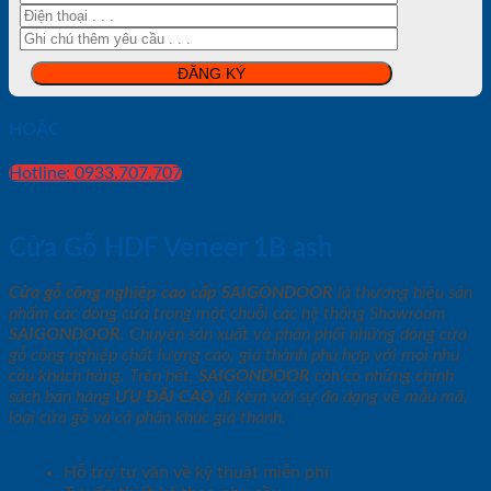
HOẶC
Hotline: 0933.707.707
Cửa Gỗ HDF Veneer 1B ash
Cửa gỗ công nghiệp cao cấp SAIGONDOOR
là thương hiệu sản
phẩm các dòng cửa trong một chuỗi các hệ thống Showroom
SAIGONDOOR
. Chuyên sản xuất và phân phối những dòng cửa
gỗ công nghiệp chất lượng cao, giá thành phù hợp với mọi nhu
cầu khách hàng. Trên hết,
SAIGONDOOR
còn có những chính
sách bán hàng
ƯU ĐÃI
CAO
đi kèm với sự đa dạng về mẫu mã,
loại cửa gỗ và cả phân khúc giá thành.
Hỗ trợ tư vấn về kỹ thuật miễn phí