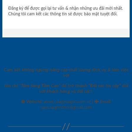
Đăng ký để được gọi lại tư vấn & nhận những ưu đãi mới nhất.
Chúng tôi cam kết các thông tin sẽ được bảo mật tuyệt đối.
Cam kết không ngừng nâng cao chất lượng dịch vụ & làm việc
với
tôn chỉ “Tâm Sáng Tầm Cao” để trở thành “Đối tác tin cậy” đối
với khách hàng và đối tác!.
|
Website:
www.cuagosaigon.com.vn
Email
:
sales.saigondoor@gmail.com