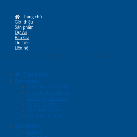
Trang chủ
Giới thiệu
Sản phẩm
Dự Án
Báo Giá
Tin Tức
Liên hệ
Copyright © 2010 - 2026
www.sgd.com.vn
- Đơn vị chủ quản
SaigonDoor
Trang chủ
Giới thiệu
Giới Thiệu Công Ty
Lĩnh Vực Hoạt Động
Sứ Mệnh Tầm Nhìn
Sơ Đồ Tổ Chức
Văn Hóa Công ty
Cơ Hội Việc Làm
Sản phẩm
Cửa gỗ