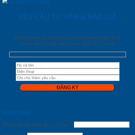
YÊU CẦU TƯ VẤN & BÁO GIÁ
Nhập thông tin để gửi yêu cầu tải báo giá đầy đủ &
Chính sách về giá cạnh tranh nhất thị trường!
Đăng nhập
Tên tài khoản hoặc địa chỉ email
*