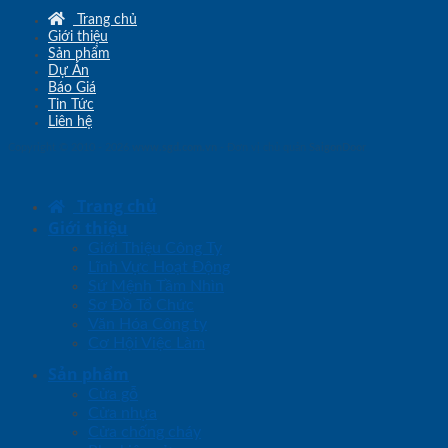
Trang chủ
Giới thiệu
Sản phẩm
Dự Án
Báo Giá
Tin Tức
Liên hệ
Copyright © 2010 - 2026
www.sgd.com.vn
- Đơn vị chủ quản
SaigonDoor
Trang chủ
Giới thiệu
Giới Thiệu Công Ty
Lĩnh Vực Hoạt Động
Sứ Mệnh Tầm Nhìn
Sơ Đồ Tổ Chức
Văn Hóa Công ty
Cơ Hội Việc Làm
Sản phẩm
Cửa gỗ
Cửa nhựa
Cửa chống cháy