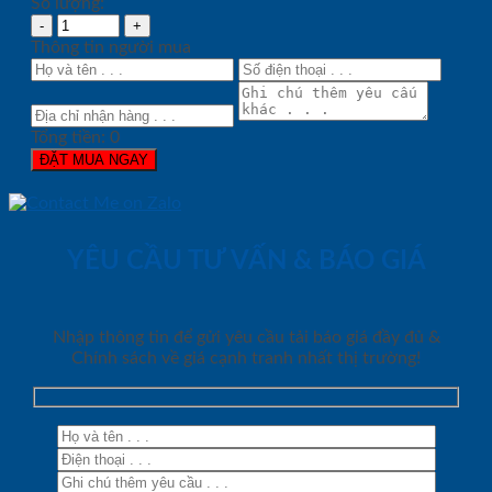
Số lượng:
Thông tin người mua
Tổng tiền:
0
ĐẶT MUA NGAY
YÊU CẦU TƯ VẤN & BÁO GIÁ
Nhập thông tin để gửi yêu cầu tải báo giá đầy đủ &
Chính sách về giá cạnh tranh nhất thị trường!