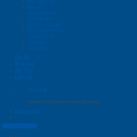
Phụ kiện cửa
Sàn gỗ
Cầu thang gỗ
Giường ngủ
Kệ bếp – Tủ bếp
Nội thất trang trí
Ốp tường gỗ
Vách gỗ
Cửa kính
Dự Án
Báo Giá
Tin Tức
Liên hệ
Giỏ hàng
Chưa có sản phẩm trong giỏ hàng.
Đăng nhập
Lightbox button