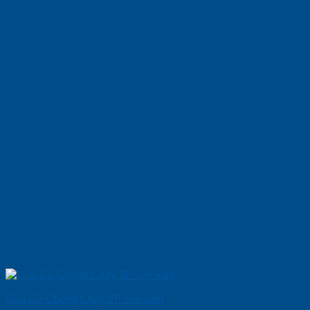
Cửa Gỗ Chống Cháy 2P son xam