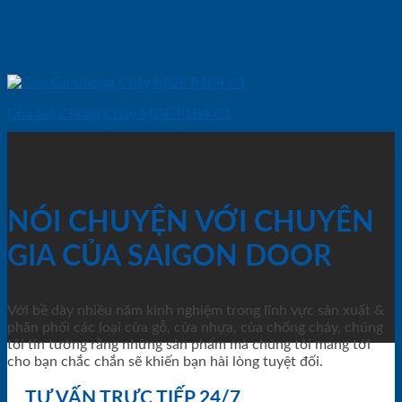
Cửa Gỗ Chống Cháy MDF P1R4 C1
NÓI CHUYỆN VỚI CHUYÊN
GIA CỦA SAIGON DOOR
Với bề dày nhiều năm kinh nghiệm trong lĩnh vực sản xuất &
phân phối các loại cửa gỗ, cửa nhựa, của chống cháy, chúng
tôi tin tưởng rằng những sản phẩm mà chúng tôi mang tới
cho bạn chắc chắn sẽ khiến bạn hài lòng tuyệt đối.
TƯ VẤN TRỰC TIẾP 24/7