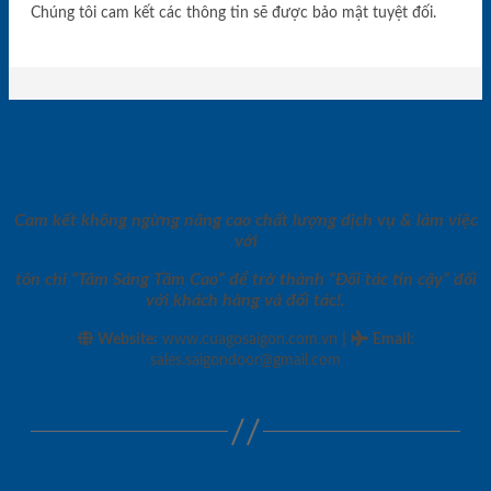
Chúng tôi cam kết các thông tin sẽ được bảo mật tuyệt đối.
Cam kết không ngừng nâng cao chất lượng dịch vụ & làm việc
với
tôn chỉ “Tâm Sáng Tầm Cao” để trở thành “Đối tác tin cậy” đối
với khách hàng và đối tác!.
|
Website:
www.cuagosaigon.com.vn
Email
:
sales.saigondoor@gmail.com