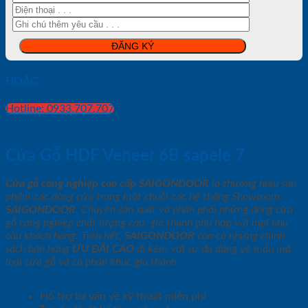
HOẶC
Hotline: 0933.707.707
Cửa Gỗ HDF Veneer 6B sapele 7
Cửa gỗ công nghiệp cao cấp SAIGONDOOR
là thương hiệu sản
phẩm các dòng cửa trong một chuỗi các hệ thống Showroom
SAIGONDOOR
. Chuyên sản xuất và phân phối những dòng cửa
gỗ công nghiệp chất lượng cao, giá thành phù hợp với mọi nhu
cầu khách hàng. Trên hết,
SAIGONDOOR
còn có những chính
sách bán hàng
ƯU ĐÃI
CAO
đi kèm với sự đa dạng về mẫu mã,
loại cửa gỗ và cả phân khúc giá thành.
Hỗ trợ tư vấn về kỹ thuật miễn phí