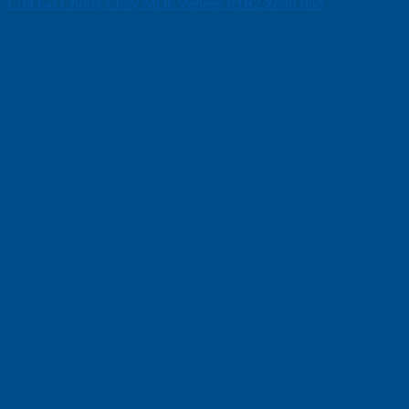
Cửa Gỗ Chống Cháy MDF Veneer P1R2 Xoan dao