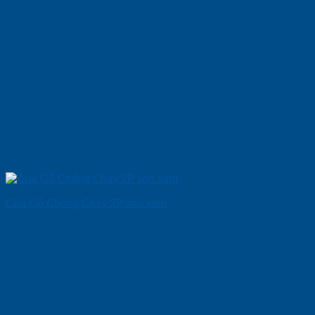
Cửa Gỗ Chống Cháy 2P son xam