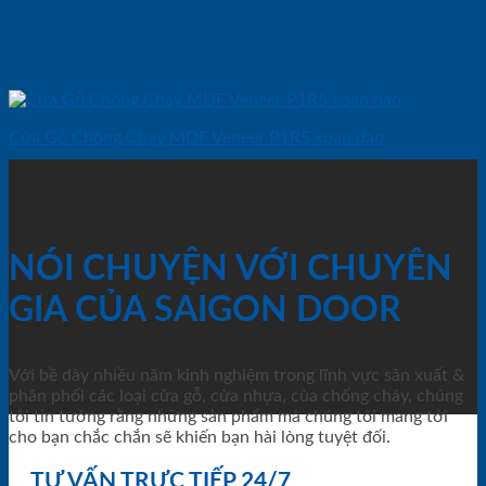
Cửa Gỗ Chống Cháy MDF Veneer P1R5 xoan dao
NÓI CHUYỆN VỚI CHUYÊN
GIA CỦA SAIGON DOOR
Với bề dày nhiều năm kinh nghiệm trong lĩnh vực sản xuất &
phân phối các loại cửa gỗ, cửa nhựa, của chống cháy, chúng
tôi tin tưởng rằng những sản phẩm mà chúng tôi mang tới
cho bạn chắc chắn sẽ khiến bạn hài lòng tuyệt đối.
TƯ VẤN TRỰC TIẾP 24/7