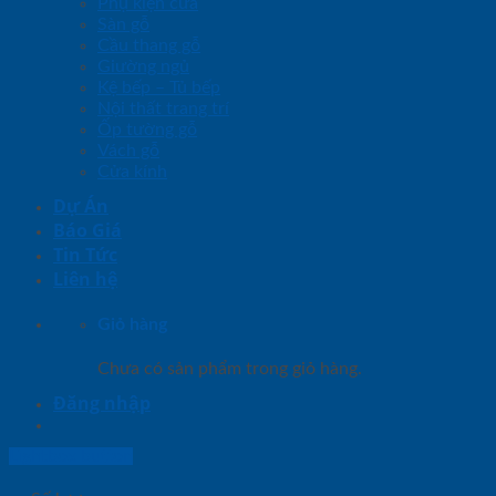
Phụ kiện cửa
Sàn gỗ
Cầu thang gỗ
Giường ngủ
Kệ bếp – Tủ bếp
Nội thất trang trí
Ốp tường gỗ
Vách gỗ
Cửa kính
Dự Án
Báo Giá
Tin Tức
Liên hệ
Giỏ hàng
Chưa có sản phẩm trong giỏ hàng.
Đăng nhập
Lightbox button