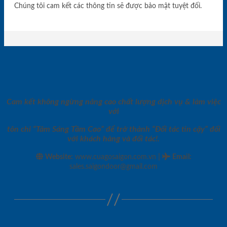
Chúng tôi cam kết các thông tin sẽ được bảo mật tuyệt đối.
Cam kết không ngừng nâng cao chất lượng dịch vụ & làm việc
với
tôn chỉ “Tâm Sáng Tầm Cao” để trở thành “Đối tác tin cậy” đối
với khách hàng và đối tác!.
|
Website:
www.cuagosaigon.com.vn
Email
:
sales.saigondoor@gmail.com