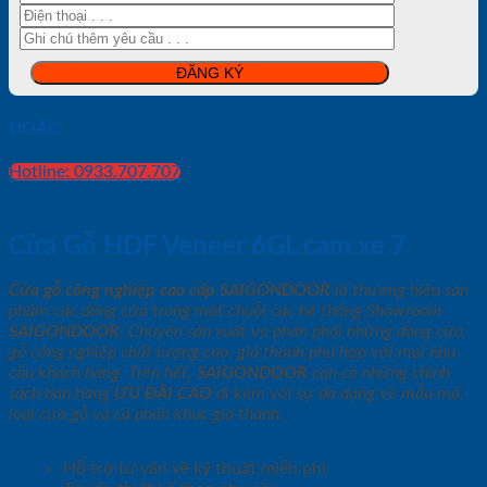
HOẶC
Hotline: 0933.707.707
Cửa Gỗ HDF Veneer 6GL cam xe 7
Cửa gỗ công nghiệp cao cấp SAIGONDOOR
là thương hiệu sản
phẩm các dòng cửa trong một chuỗi các hệ thống Showroom
SAIGONDOOR
. Chuyên sản xuất và phân phối những dòng cửa
gỗ công nghiệp chất lượng cao, giá thành phù hợp với mọi nhu
cầu khách hàng. Trên hết,
SAIGONDOOR
còn có những chính
sách bán hàng
ƯU ĐÃI
CAO
đi kèm với sự đa dạng về mẫu mã,
loại cửa gỗ và cả phân khúc giá thành.
Hỗ trợ tư vấn về kỹ thuật miễn phí