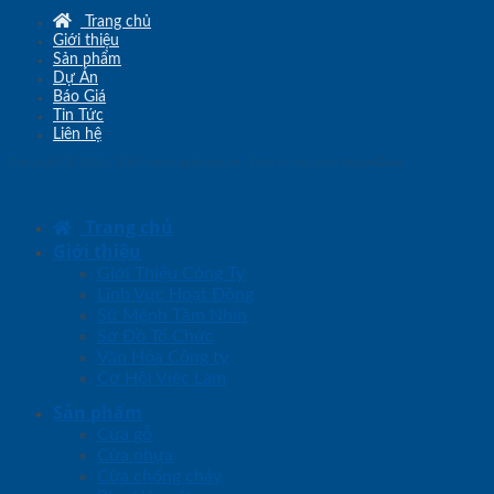
Trang chủ
Giới thiệu
Sản phẩm
Dự Án
Báo Giá
Tin Tức
Liên hệ
Copyright © 2010 - 2026
www.sgd.com.vn
- Đơn vị chủ quản
SaigonDoor
Trang chủ
Giới thiệu
Giới Thiệu Công Ty
Lĩnh Vực Hoạt Động
Sứ Mệnh Tầm Nhìn
Sơ Đồ Tổ Chức
Văn Hóa Công ty
Cơ Hội Việc Làm
Sản phẩm
Cửa gỗ
Cửa nhựa
Cửa chống cháy