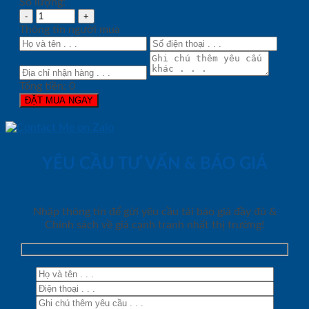
Số lượng:
Thông tin người mua
Tổng tiền:
0
ĐẶT MUA NGAY
YÊU CẦU TƯ VẤN & BÁO GIÁ
Nhập thông tin để gửi yêu cầu tải báo giá đầy đủ &
Chính sách về giá cạnh tranh nhất thị trường!