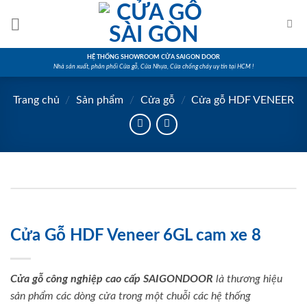
Skip
to
content
HỆ THỐNG SHOWROOM CỬA SAIGON DOOR
Nhà sản xuất, phân phối Cửa gỗ, Cửa Nhựa, Cửa chống cháy uy tín tại HCM !
Trang chủ
/
Sản phẩm
/
Cửa gỗ
/
Cửa gỗ HDF VENEER
Cửa Gỗ HDF Veneer 6GL cam xe 8
Cửa gỗ công nghiệp cao cấp SAIGONDOOR
là thương hiệu
sản phẩm các dòng cửa trong một chuỗi các hệ thống