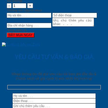
Số lượng:
Thông tin người mua
Tổng tiền:
0
ĐẶT MUA NGAY
YÊU CẦU TƯ VẤN & BÁO GIÁ
Nhập thông tin để gửi yêu cầu tải báo giá đầy đủ &
Chính sách về giá cạnh tranh nhất thị trường!