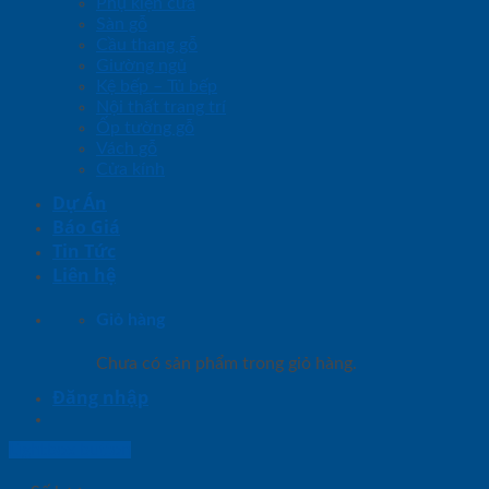
Phụ kiện cửa
Sàn gỗ
Cầu thang gỗ
Giường ngủ
Kệ bếp – Tủ bếp
Nội thất trang trí
Ốp tường gỗ
Vách gỗ
Cửa kính
Dự Án
Báo Giá
Tin Tức
Liên hệ
Giỏ hàng
Chưa có sản phẩm trong giỏ hàng.
Đăng nhập
Lightbox button