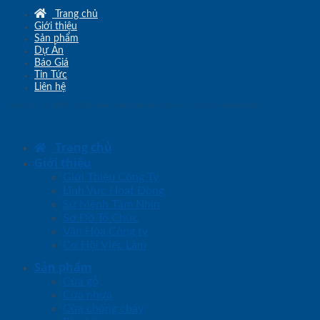
Trang chủ
Giới thiệu
Sản phẩm
Dự Án
Báo Giá
Tin Tức
Liên hệ
Copyright © 2010 - 2026
www.sgd.com.vn
- Đơn vị chủ quản
SaigonDoor
Trang chủ
Giới thiệu
Giới Thiệu Công Ty
Lĩnh Vực Hoạt Động
Sứ Mệnh Tầm Nhìn
Sơ Đồ Tổ Chức
Văn Hóa Công ty
Cơ Hội Việc Làm
Sản phẩm
Cửa gỗ
Cửa nhựa
Cửa chống cháy