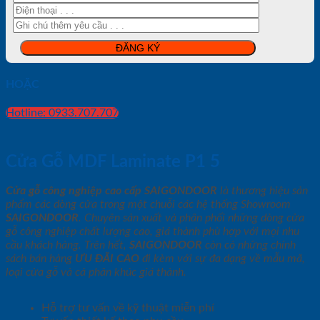
HOẶC
Hotline: 0933.707.707
Cửa Gỗ MDF Laminate P1 5
Cửa gỗ công nghiệp cao cấp SAIGONDOOR
là thương hiệu sản
phẩm các dòng cửa trong một chuỗi các hệ thống Showroom
SAIGONDOOR
. Chuyên sản xuất và phân phối những dòng cửa
gỗ công nghiệp chất lượng cao, giá thành phù hợp với mọi nhu
cầu khách hàng. Trên hết,
SAIGONDOOR
còn có những chính
sách bán hàng
ƯU ĐÃI
CAO
đi kèm với sự đa dạng về mẫu mã,
loại cửa gỗ và cả phân khúc giá thành.
Hỗ trợ tư vấn về kỹ thuật miễn phí