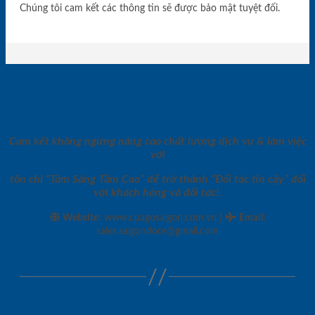
Chúng tôi cam kết các thông tin sẽ được bảo mật tuyệt đối.
Cam kết không ngừng nâng cao chất lượng dịch vụ & làm việc
với
tôn chỉ “Tâm Sáng Tầm Cao” để trở thành “Đối tác tin cậy” đối
với khách hàng và đối tác!.
|
Website:
www.cuagosaigon.com.vn
Email
:
sales.saigondoor@gmail.com