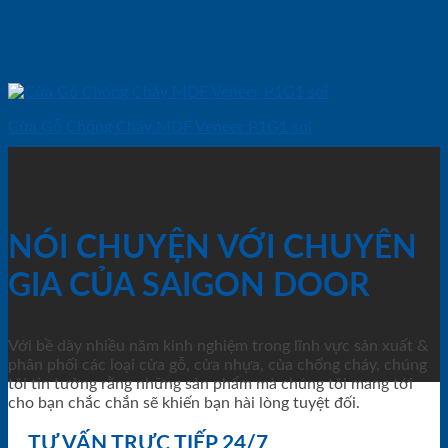
Cửa Gỗ Chống Cháy MDF Veneer P1G1 soi
NÓI CHUYỆN VỚI CHUYÊN
GIA CỦA SAIGON DOOR
Với bề dày nhiều năm kinh nghiệm trong lĩnh vực sản xuất &
phân phối các loại cửa gỗ, cửa nhựa, của chống cháy, chúng
tôi tin tưởng rằng những sản phẩm mà chúng tôi mang tới
cho bạn chắc chắn sẽ khiến bạn hài lòng tuyệt đối.
TƯ VẤN TRỰC TIẾP 24/7