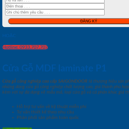
HOẶC
Hotline: 0933.707.707
Cửa Gỗ MDF laminate P1
Cửa gỗ công nghiệp cao cấp SAIGONDOOR
là thương hiệu sản 
những dòng cửa gỗ công nghiệp chất lượng cao, giá thành phù hợp
kèm với sự đa dạng về mẫu mã, loại cửa gỗ và cả phân khúc giá t
Hỗ trợ tư vấn về kỹ thuật miễn phí
Tư vấn thiết kế theo nhu cầu
Phân phối sản phẩm toàn quốc