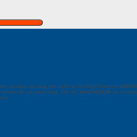
phẩm các dòng cửa trong một chuỗi các hệ thống Showroom
SAIGO
 với mọi nhu cầu khách hàng. Trên hết,
SAIGONDOOR
còn có những
hành.