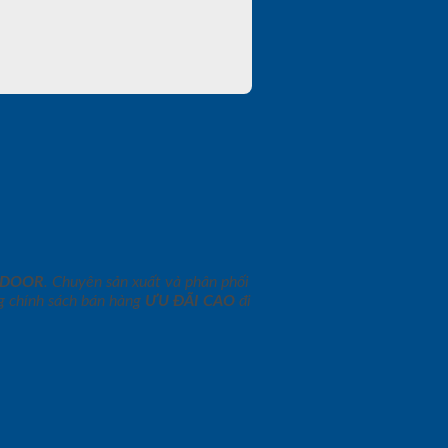
NDOOR
. Chuyên sản xuất và phân phối
 chính sách bán hàng
ƯU ĐÃI
CAO
đi