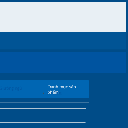
Danh mục sản
Giường ngủ
Dự Án
phẩm