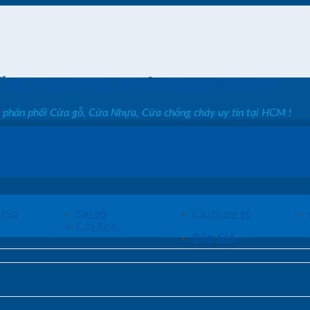
ỐNG SHOWROOM CỬA SAIGON DOOR
, phân phối Cửa gỗ, Cửa Nhựa, Cửa chống cháy uy tín tại HCM !
 cửa
Sàn gỗ
Cầu thang gỗ
Cửa kính
Báo Giá