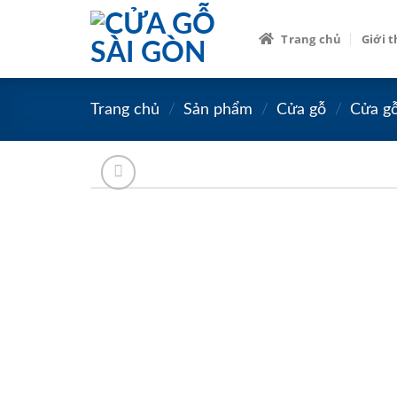
Skip
to
Trang chủ
Giới 
content
Trang chủ
/
Sản phẩm
/
Cửa gỗ
/
Cửa g