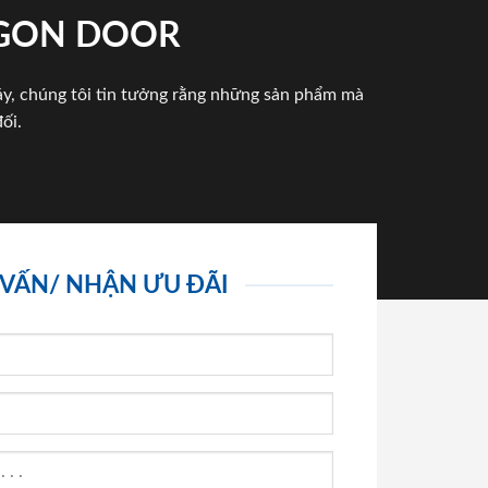
IGON DOOR
háy, chúng tôi tin tưởng rằng những sản phẩm mà
ối.
 VẤN/ NHẬN ƯU ĐÃI