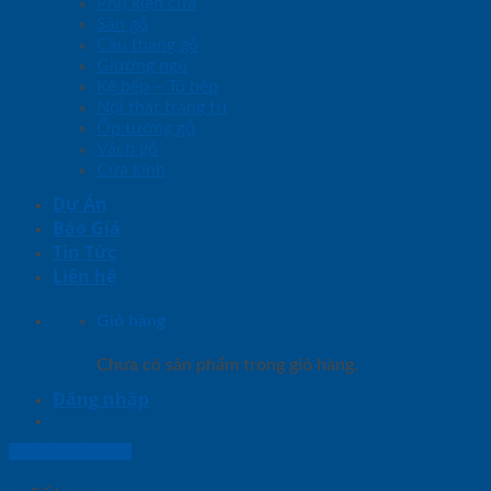
Phụ kiện cửa
Sàn gỗ
Cầu thang gỗ
Giường ngủ
Kệ bếp – Tủ bếp
Nội thất trang trí
Ốp tường gỗ
Vách gỗ
Cửa kính
Dự Án
Báo Giá
Tin Tức
Liên hệ
Giỏ hàng
Chưa có sản phẩm trong giỏ hàng.
Đăng nhập
Lightbox button