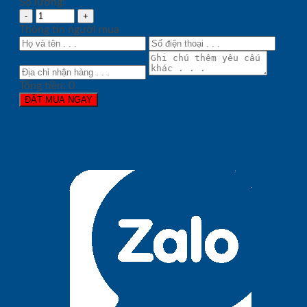
Số lượng:
Thông tin người mua
Tổng tiền:
0
ĐẶT MUA NGAY