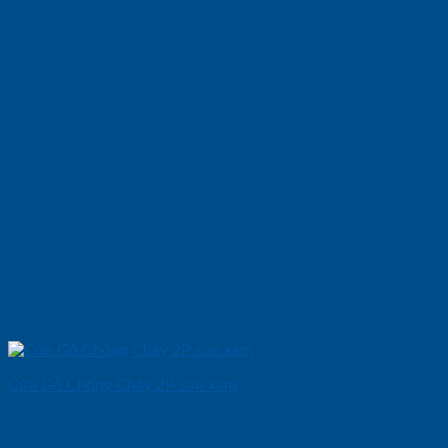
Cửa Gỗ Chống Cháy 2P son xam