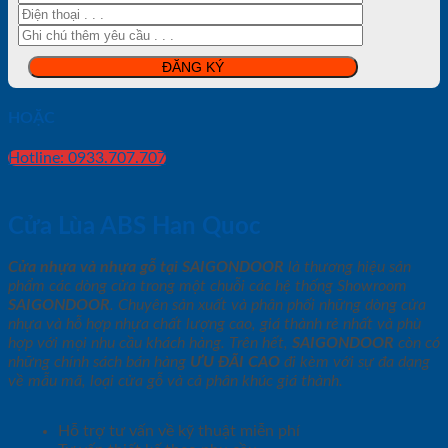
HOẶC
Hotline: 0933.707.707
Cửa Lùa ABS Han Quoc
Cửa nhựa và nhựa gỗ tại SAIGONDOOR
là thương hiệu sản
phẩm các dòng cửa trong một chuỗi các hệ thống Showroom
SAIGONDOOR
. Chuyên sản xuất và phân phối những dòng cửa
nhựa và hỗ hợp nhựa chất lượng cao, giá thành rẻ nhất và phù
hợp với mọi nhu cầu khách hàng. Trên hết,
SAIGONDOOR
còn có
những chính sách bán hàng
ƯU ĐÃI
CAO
đi kèm với sự đa dạng
về mẫu mã, loại cửa gỗ và cả phân khúc giá thành.
Hỗ trợ tư vấn về kỹ thuật miễn phí