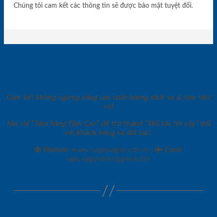
Chúng tôi cam kết các thông tin sẽ được bảo mật tuyệt đối.
Cam kết không ngừng nâng cao chất lượng dịch vụ & làm việc
với
tôn chỉ “Tâm Sáng Tầm Cao” để trở thành “Đối tác tin cậy” đối
với khách hàng và đối tác!.
|
Website:
www.cuagosaigon.com.vn
Email
:
sales.saigondoor@gmail.com