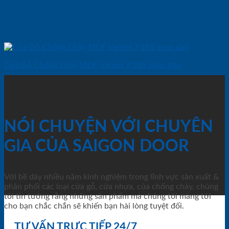
Cửa Gỗ Chống Cháy MDF Veneer P1R5 xoan dao
NÓI CHUYỆN VỚI CHUYÊN
GIA CỦA SAIGON DOOR
Với bề dày nhiều năm kinh nghiệm trong lĩnh vực sản xuất &
phân phối các loại cửa gỗ, cửa nhựa, của chống cháy, chúng
tôi tin tưởng rằng những sản phẩm mà chúng tôi mang tới
cho bạn chắc chắn sẽ khiến bạn hài lòng tuyệt đối.
TƯ VẤN TRỰC TIẾP 24/7