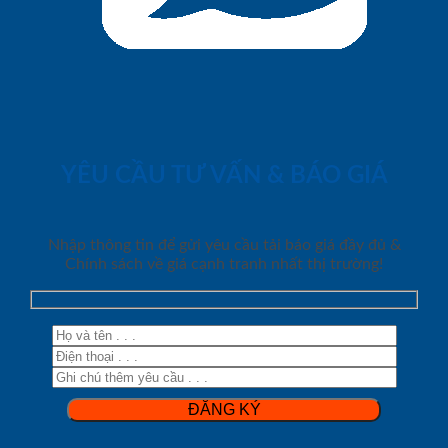
YÊU CẦU TƯ VẤN & BÁO GIÁ
Nhập thông tin để gửi yêu cầu tải báo giá đầy đủ &
Chính sách về giá cạnh tranh nhất thị trường!