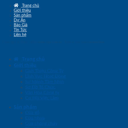
Trang chủ
Giới thiệu
Sản phẩm
Dự Án
Báo Giá
Tin Tức
Liên hệ
Copyright © 2010 - 2026
www.sgd.com.vn
- Đơn vị chủ quản
SaigonDoor
Trang chủ
Giới thiệu
Giới Thiệu Công Ty
Lĩnh Vực Hoạt Động
Sứ Mệnh Tầm Nhìn
Sơ Đồ Tổ Chức
Văn Hóa Công ty
Cơ Hội Việc Làm
Sản phẩm
Cửa gỗ
Cửa nhựa
Cửa chống cháy