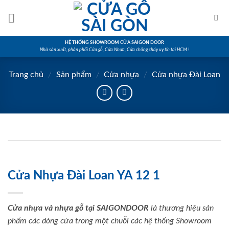
Skip
to
content
HỆ THỐNG SHOWROOM CỬA SAIGON DOOR
Nhà sản xuất, phân phối Cửa gỗ, Cửa Nhựa, Cửa chống cháy uy tín tại HCM !
Trang chủ
/
Sản phẩm
/
Cửa nhựa
/
Cửa nhựa Đài Loan
Cửa Nhựa Đài Loan YA 12 1
Cửa nhựa và nhựa gỗ tại SAIGONDOOR
là thương hiệu sản
phẩm các dòng cửa trong một chuỗi các hệ thống Showroom