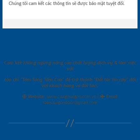
Chúng tôi cam kết các thông tin sẽ được bảo mật tuyệt đối.
Cam kết không ngừng nâng cao chất lượng dịch vụ & làm việc
với
tôn chỉ “Tâm Sáng Tầm Cao” để trở thành “Đối tác tin cậy” đối
với khách hàng và đối tác!.
|
Website:
www.cuagosaigon.com.vn
Email
:
sales.saigondoor@gmail.com