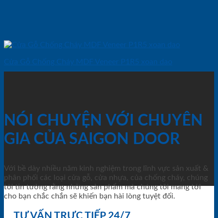
Cửa Gỗ Chống Cháy MDF Veneer P1R5 xoan dao
NÓI CHUYỆN VỚI CHUYÊN
GIA CỦA SAIGON DOOR
Với bề dày nhiều năm kinh nghiệm trong lĩnh vực sản xuất &
phân phối các loại cửa gỗ, cửa nhựa, của chống cháy, chúng
tôi tin tưởng rằng những sản phẩm mà chúng tôi mang tới
cho bạn chắc chắn sẽ khiến bạn hài lòng tuyệt đối.
TƯ VẤN TRỰC TIẾP 24/7