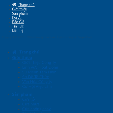
Trang chủ
Giới thiệu
Sản phẩm
Dự Án
Báo Giá
Tin Tức
Liên hệ
Copyright © 2010 - 2026
www.sgd.com.vn
- Đơn vị chủ quản
SaigonDoor
Trang chủ
Giới thiệu
Giới Thiệu Công Ty
Lĩnh Vực Hoạt Động
Sứ Mệnh Tầm Nhìn
Sơ Đồ Tổ Chức
Văn Hóa Công ty
Cơ Hội Việc Làm
Sản phẩm
Cửa gỗ
Cửa nhựa
Cửa chống cháy