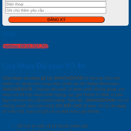
HOẶC
Hotline: 0933.707.707
Cửa Nhựa Đài Loan YO 40
Cửa nhựa và nhựa gỗ tại SAIGONDOOR
là thương hiệu sản
phẩm các dòng cửa trong một chuỗi các hệ thống Showroom
SAIGONDOOR
. Chuyên sản xuất và phân phối những dòng cửa
nhựa và hỗ hợp nhựa chất lượng cao, giá thành rẻ nhất và phù
hợp với mọi nhu cầu khách hàng. Trên hết,
SAIGONDOOR
còn có
những chính sách bán hàng
ƯU ĐÃI
CAO
đi kèm với sự đa dạng
về mẫu mã, loại cửa gỗ và cả phân khúc giá thành.
Hỗ trợ tư vấn về kỹ thuật miễn phí