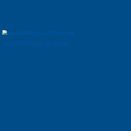
Cửa Gỗ Chống Cháy 2P son xam