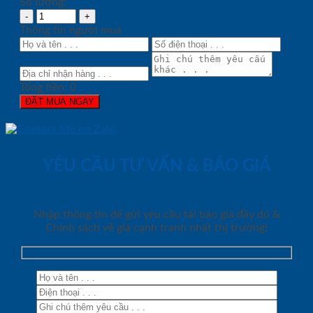
Số lượng:
Thông tin người mua
Tổng tiền:
0
ĐẶT MUA NGAY
YÊU CẦU TƯ VẤN & BÁO GIÁ
Nhập thông tin để gửi yêu cầu tải báo giá đầy đủ &
Chính sách về giá cạnh tranh nhất thị trường!