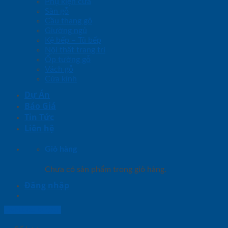
Phụ kiện cửa
Sàn gỗ
Cầu thang gỗ
Giường ngủ
Kệ bếp – Tủ bếp
Nội thất trang trí
Ốp tường gỗ
Vách gỗ
Cửa kính
Dự Án
Báo Giá
Tin Tức
Liên hệ
Giỏ hàng
Chưa có sản phẩm trong giỏ hàng.
Đăng nhập
Lightbox button