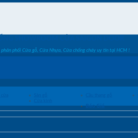
ỐNG SHOWROOM CỬA SAIGON DOOR
, phân phối Cửa gỗ, Cửa Nhựa, Cửa chống cháy uy tín tại HCM !
 cửa
Sàn gỗ
Cầu thang gỗ
Cửa kính
Báo Giá