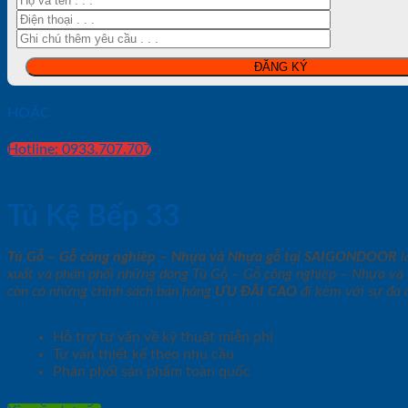
HOẶC
Hotline: 0933.707.707
Tủ Kệ Bếp 33
Tủ Gỗ – Gỗ công nghiêp – Nhựa và Nhựa gỗ tại SAIGONDOOR
l
xuất và phân phối những dòng Tủ Gỗ – Gỗ công nghiêp – Nhựa và N
còn có những chính sách bán hàng
ƯU ĐÃI
CAO
đi kèm với sự đa 
Hỗ trợ tư vấn về kỹ thuật miễn phí
Tư vấn thiết kế theo nhu cầu
Phân phối sản phẩm toàn quốc