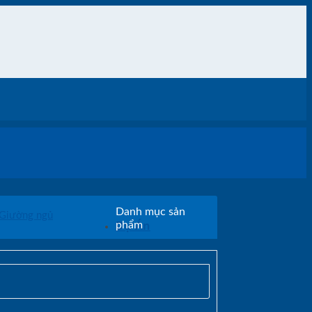
Danh mục sản
Giường ngủ
Dự Án
phẩm