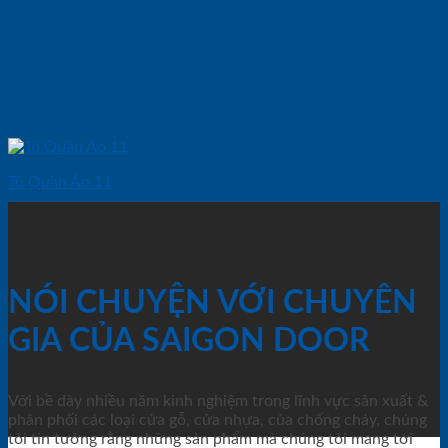
Tủ Quần Áo 11
NÓI CHUYỆN VỚI CHUYÊN
GIA CỦA SAIGON DOOR
Với bề dày nhiều năm kinh nghiệm trong lĩnh vực sản xuất &
phân phối các loại cửa gỗ, cửa nhựa, của chống cháy, chúng
tôi tin tưởng rằng những sản phẩm mà chúng tôi mang tới