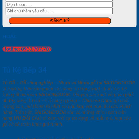
HOẶC
Hotline: 0933.707.707
Tủ Kệ Bếp 34
Tủ Gỗ – Gỗ công nghiêp – Nhựa và Nhựa gỗ tại SAIGONDOOR
là thương hiệu sản phẩm các dòng Tủ trong một chuỗi các hệ
thống Showroom
SAIGONDOOR
. Chuyên sản xuất và phân phối
những dòng Tủ Gỗ – Gỗ công nghiêp – Nhựa và Nhựa gỗ chất
lượng cao, giá thành rẻ nhất và phù hợp với mọi nhu cầu khách
hàng. Trên hết,
SAIGONDOOR
còn có những chính sách bán
hàng
ƯU ĐÃI
CAO
đi kèm với sự đa dạng về mẫu mã, loại cửa
gỗ và cả phân khúc giá thành.