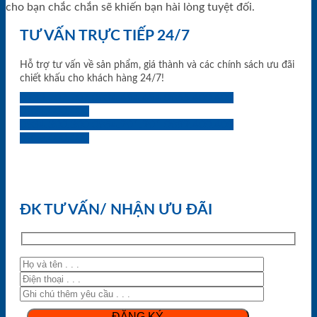
cho bạn chắc chắn sẽ khiến bạn hài lòng tuyệt đối.
TƯ VẤN TRỰC TIẾP 24/7
Hỗ trợ tư vấn về sản phẩm, giá thành và các chính sách ưu đãi
chiết khấu cho khách hàng 24/7!
0933.707.707
0834.494.494
0855.400.400
0824.400.400
0834.300.300
0854.901.901
0899.400.400
0818.400.400
ĐK TƯ VẤN/ NHẬN ƯU ĐÃI