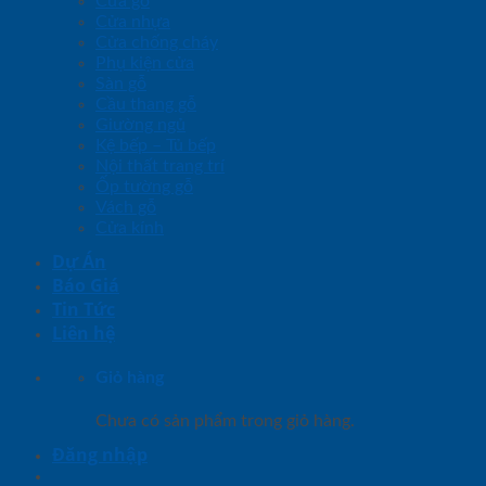
Cửa gỗ
Cửa nhựa
Cửa chống cháy
Phụ kiện cửa
Sàn gỗ
Cầu thang gỗ
Giường ngủ
Kệ bếp – Tủ bếp
Nội thất trang trí
Ốp tường gỗ
Vách gỗ
Cửa kính
Dự Án
Báo Giá
Tin Tức
Liên hệ
Giỏ hàng
Chưa có sản phẩm trong giỏ hàng.
Đăng nhập