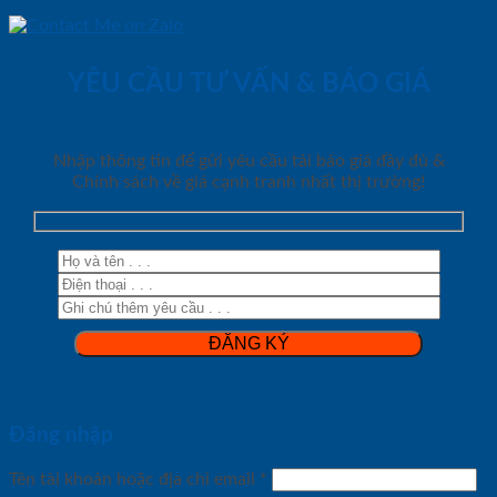
YÊU CẦU TƯ VẤN & BÁO GIÁ
Nhập thông tin để gửi yêu cầu tải báo giá đầy đủ &
Chính sách về giá cạnh tranh nhất thị trường!
Đăng nhập
Tên tài khoản hoặc địa chỉ email
*