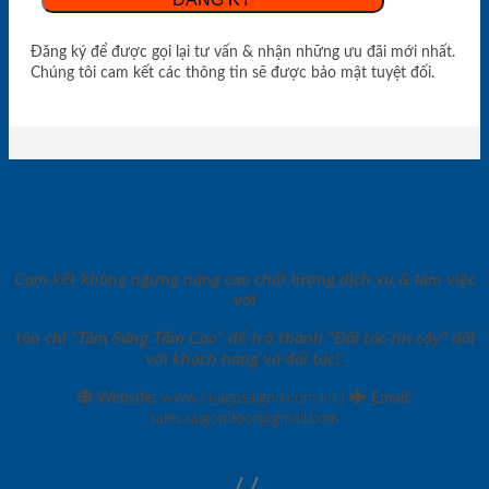
Đăng ký để được gọi lại tư vấn & nhận những ưu đãi mới nhất.
Chúng tôi cam kết các thông tin sẽ được bảo mật tuyệt đối.
Cam kết không ngừng nâng cao chất lượng dịch vụ & làm việc
với
tôn chỉ “Tâm Sáng Tầm Cao” để trở thành “Đối tác tin cậy” đối
với khách hàng và đối tác!.
|
Website:
www.cuagosaigon.com.vn
Email
:
sales.saigondoor@gmail.com