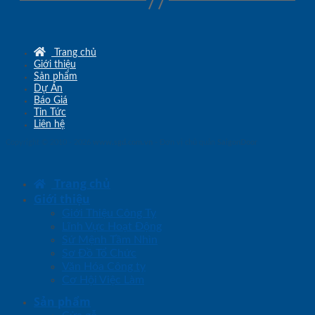
Trang chủ
Giới thiệu
Sản phẩm
Dự Án
Báo Giá
Tin Tức
Liên hệ
Copyright © 2010 - 2026
www.sgd.com.vn
- Đơn vị chủ quản
SaigonDoor
Trang chủ
Giới thiệu
Giới Thiệu Công Ty
Lĩnh Vực Hoạt Động
Sứ Mệnh Tầm Nhìn
Sơ Đồ Tổ Chức
Văn Hóa Công ty
Cơ Hội Việc Làm
Sản phẩm