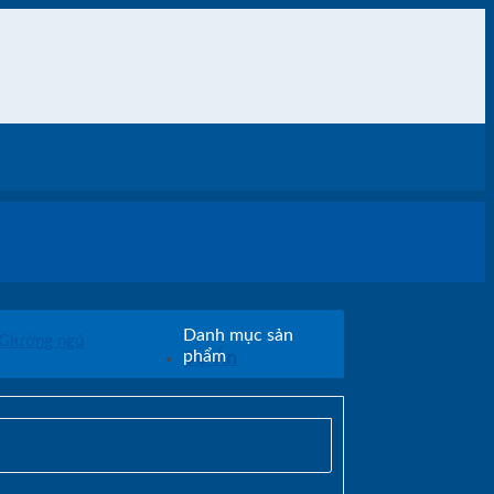
Danh mục sản
Giường ngủ
Dự Án
phẩm