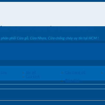
ỐNG SHOWROOM CỬA SAIGON DOOR
, phân phối Cửa gỗ, Cửa Nhựa, Cửa chống cháy uy tín tại HCM !
 cửa
Sàn gỗ
Cầu thang gỗ
Cửa kính
Báo Giá