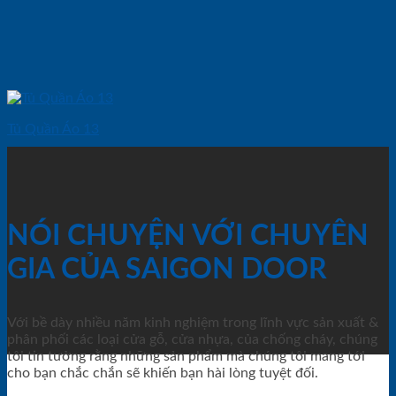
Tủ Quần Áo 13
NÓI CHUYỆN VỚI CHUYÊN
GIA CỦA SAIGON DOOR
Với bề dày nhiều năm kinh nghiệm trong lĩnh vực sản xuất &
phân phối các loại cửa gỗ, cửa nhựa, của chống cháy, chúng
tôi tin tưởng rằng những sản phẩm mà chúng tôi mang tới
cho bạn chắc chắn sẽ khiến bạn hài lòng tuyệt đối.