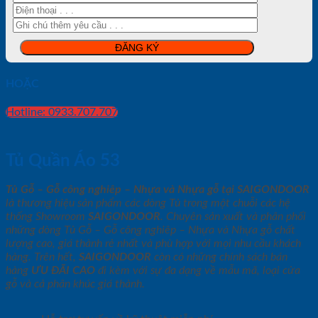
HOẶC
Hotline: 0933.707.707
Tủ Quần Áo 53
Tủ Gỗ – Gỗ công nghiêp – Nhựa và Nhựa gỗ tại SAIGONDOOR
là thương hiệu sản phẩm các dòng Tủ trong một chuỗi các hệ
thống Showroom
SAIGONDOOR
. Chuyên sản xuất và phân phối
những dòng Tủ Gỗ – Gỗ công nghiêp – Nhựa và Nhựa gỗ chất
lượng cao, giá thành rẻ nhất và phù hợp với mọi nhu cầu khách
hàng. Trên hết,
SAIGONDOOR
còn có những chính sách bán
hàng
ƯU ĐÃI
CAO
đi kèm với sự đa dạng về mẫu mã, loại cửa
gỗ và cả phân khúc giá thành.