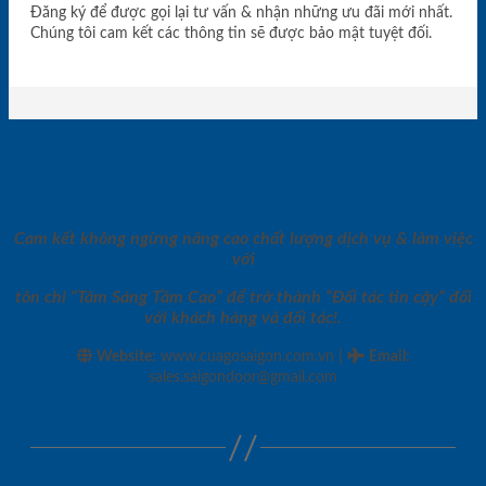
Đăng ký để được gọi lại tư vấn & nhận những ưu đãi mới nhất.
Chúng tôi cam kết các thông tin sẽ được bảo mật tuyệt đối.
Cam kết không ngừng nâng cao chất lượng dịch vụ & làm việc
với
tôn chỉ “Tâm Sáng Tầm Cao” để trở thành “Đối tác tin cậy” đối
với khách hàng và đối tác!.
|
Website:
www.cuagosaigon.com.vn
Email
:
sales.saigondoor@gmail.com