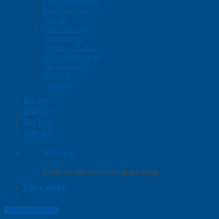
Cửa chống cháy
Phụ kiện cửa
Sàn gỗ
Cầu thang gỗ
Giường ngủ
Kệ bếp – Tủ bếp
Nội thất trang trí
Ốp tường gỗ
Vách gỗ
Cửa kính
Dự Án
Báo Giá
Tin Tức
Liên hệ
Giỏ hàng
Chưa có sản phẩm trong giỏ hàng.
Đăng nhập
Lightbox button