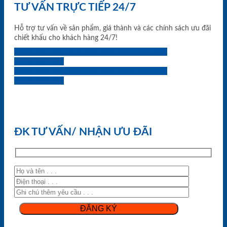
TƯ VẤN TRỰC TIẾP 24/7
Hỗ trợ tư vấn về sản phẩm, giá thành và các chính sách ưu đãi
chiết khấu cho khách hàng 24/7!
0933.707.707
0834.494.494
0855.400.400
0824.400.400
0834.300.300
0854.901.901
0899.400.400
0818.400.400
ĐK TƯ VẤN/ NHẬN ƯU ĐÃI