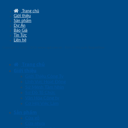
Trang chủ
Giới thiệu
Sản phẩm
Dự Án
Báo Giá
Tin Tức
Liên hệ
Copyright © 2010 - 2026
www.sgd.com.vn
- Đơn vị chủ quản
SaigonDoor
Trang chủ
Giới thiệu
Giới Thiệu Công Ty
Lĩnh Vực Hoạt Động
Sứ Mệnh Tầm Nhìn
Sơ Đồ Tổ Chức
Văn Hóa Công ty
Cơ Hội Việc Làm
Sản phẩm
Cửa gỗ
Cửa nhựa