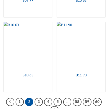
B09 77
B10 63
B10 63
B11 90
1
2
3
4
5
…
58
59
60