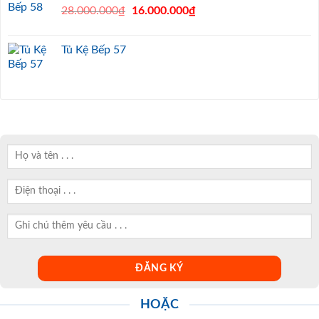
Original
Current
28.000.000
₫
16.000.000
₫
price
price
was:
is:
Tủ Kệ Bếp 57
28.000.000₫.
16.000.000₫.
HOẶC