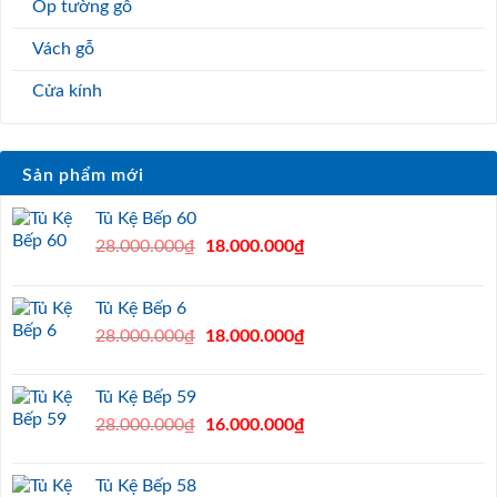
Ốp tường gỗ
Vách gỗ
Cửa kính
Sản phẩm mới
Tủ Kệ Bếp 60
Original
Current
28.000.000
₫
18.000.000
₫
price
price
was:
is:
Tủ Kệ Bếp 6
28.000.000₫.
18.000.000₫.
Original
Current
28.000.000
₫
18.000.000
₫
price
price
was:
is:
Tủ Kệ Bếp 59
28.000.000₫.
18.000.000₫.
Original
Current
28.000.000
₫
16.000.000
₫
price
price
was:
is:
Tủ Kệ Bếp 58
28.000.000₫.
16.000.000₫.