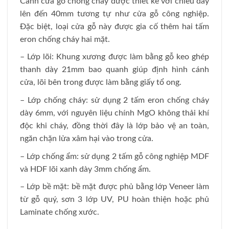
Cánh cửa gỗ chống cháy được thiết kế với chiều dày
lên đến 40mm tương tự như cửa gỗ công nghiệp.
Đặc biệt, loại cửa gỗ này được gia cố thêm hai tấm
eron chống cháy hai mặt.
– Lớp lõi: Khung xương được làm bằng gỗ keo ghép
thanh dày 21mm bao quanh giúp định hình cánh
cửa, lõi bên trong được làm bằng giấy tổ ong.
– Lớp chống cháy: sử dụng 2 tấm eron chống cháy
dày 6mm, với nguyên liệu chính MgO không thải khí
độc khi cháy, đồng thời đây là lớp bảo vệ an toàn,
ngăn chặn lửa xâm hại vào trong cửa.
– Lớp chống ẩm: sử dụng 2 tấm gỗ công nghiệp MDF
và HDF lõi xanh dày 3mm chống ẩm.
– Lớp bề mặt: bề mặt được phủ bằng lớp Veneer làm
từ gỗ quý, sơn 3 lớp UV, PU hoàn thiện hoặc phủ
Laminate chống xước.