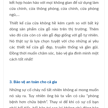
kết hợp hoàn hảo với mọi không gian để sử dụng làm
cửa chính, cửa thông phòng, cửa chính, cửa phòng
ngủ,…
Thiết kế của cửa không hề kém cạnh so với bất kỳ
dòng sản phẩm cửa gỗ nào trên thị trường. Thêm
vào đó cửa còn có vân gỗ đẹp giống với gỗ tự nhiên.
Nó thật sự là lựa chọn tuyệt vời cho những ai yêu
các thiết kế cửa gỗ đẹp, truyền thống và gần gũi.
Đồng thời muốn chăm sóc, bảo vệ gia đình mình một
cách tốt nhất!
3. Bảo vệ an toàn cho cả gia
Những sự cố cháy nổ tất nhiên không ai mong muốn
nó sảy ra. Tuy nhiên ông bà ta vẫn có câu “phòng
bệnh hơn chữa bệnh”. Thay vì để khi có sự cố bạn
phải hối tiếc, hối hận tại sao lại không chủ động bảo