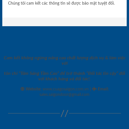
Chúng tôi cam kết các thông tin sẽ được bảo mật tuyệt đối.
Cam kết không ngừng nâng cao chất lượng dịch vụ & làm việc
với
tôn chỉ “Tâm Sáng Tầm Cao” để trở thành “Đối tác tin cậy” đối
với khách hàng và đối tác!.
|
Website:
www.cuagosaigon.com.vn
Email
:
sales.saigondoor@gmail.com