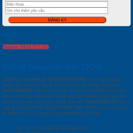
HOẶC
Hotline: 0933.707.707
Cửa Gỗ Composite SGD 25CNs
Cửa nhựa và nhựa gỗ tại SAIGONDOOR
là thương hiệu sản
phẩm các dòng cửa trong một chuỗi các hệ thống Showroom
SAIGONDOOR
. Chuyên sản xuất và phân phối những dòng cửa
nhựa và hỗ hợp nhựa chất lượng cao, giá thành rẻ nhất và phù
hợp với mọi nhu cầu khách hàng. Trên hết,
SAIGONDOOR
còn có
những chính sách bán hàng
ƯU ĐÃI
CAO
đi kèm với sự đa dạng
về mẫu mã, loại cửa gỗ và cả phân khúc giá thành.
Hỗ trợ tư vấn về kỹ thuật miễn phí