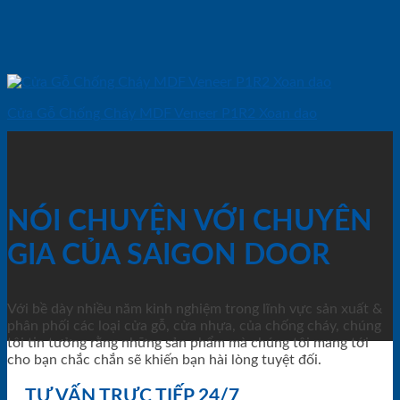
Cửa Gỗ Chống Cháy MDF Veneer P1R2 Xoan dao
NÓI CHUYỆN VỚI CHUYÊN
GIA CỦA SAIGON DOOR
Với bề dày nhiều năm kinh nghiệm trong lĩnh vực sản xuất &
phân phối các loại cửa gỗ, cửa nhựa, của chống cháy, chúng
tôi tin tưởng rằng những sản phẩm mà chúng tôi mang tới
cho bạn chắc chắn sẽ khiến bạn hài lòng tuyệt đối.
TƯ VẤN TRỰC TIẾP 24/7