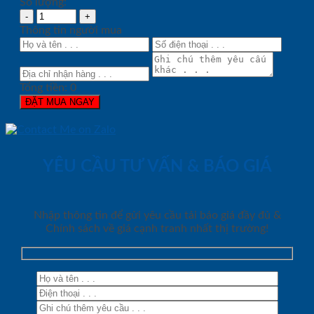
Số lượng:
Thông tin người mua
Tổng tiền:
0
ĐẶT MUA NGAY
YÊU CẦU TƯ VẤN & BÁO GIÁ
Nhập thông tin để gửi yêu cầu tải báo giá đầy đủ &
Chính sách về giá cạnh tranh nhất thị trường!