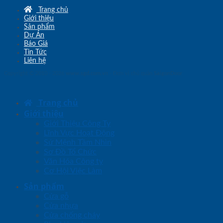
Trang chủ
Giới thiệu
Sản phẩm
Dự Án
Báo Giá
Tin Tức
Liên hệ
Copyright © 2010 - 2026
www.sgd.com.vn
- Đơn vị chủ quản
SaigonDoor
Trang chủ
Giới thiệu
Giới Thiệu Công Ty
Lĩnh Vực Hoạt Động
Sứ Mệnh Tầm Nhìn
Sơ Đồ Tổ Chức
Văn Hóa Công ty
Cơ Hội Việc Làm
Sản phẩm
Cửa gỗ
Cửa nhựa
Cửa chống cháy