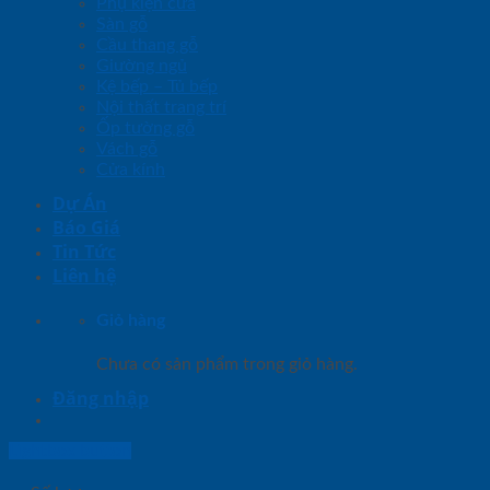
Phụ kiện cửa
Sàn gỗ
Cầu thang gỗ
Giường ngủ
Kệ bếp – Tủ bếp
Nội thất trang trí
Ốp tường gỗ
Vách gỗ
Cửa kính
Dự Án
Báo Giá
Tin Tức
Liên hệ
Giỏ hàng
Chưa có sản phẩm trong giỏ hàng.
Đăng nhập
Lightbox button