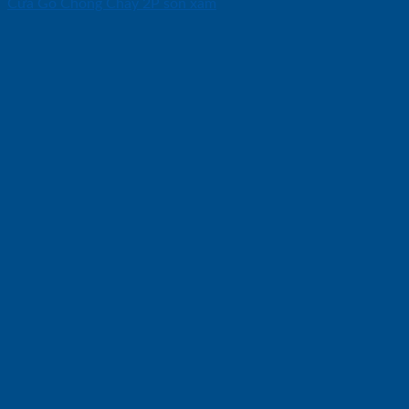
Cửa Gỗ Chống Cháy 2P son xam